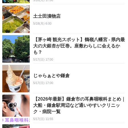
5/18(月) 17:00
土士田漬物店
5/18(月) 6:00
【茅ヶ崎 観光スポット】鶴嶺八幡宮 - 県内最
大の大銀杏が圧巻。座敷わらしに会えるか
も？
5/17(日) 17:00
じゃらぁとや鎌倉
5/17(日) 17:00
【2026年最新】鎌倉市の耳鼻咽喉科まとめ｜
大船・鎌倉駅周辺など通いやすいクリニッ
ク・病院一覧
5/17(日) 11:55