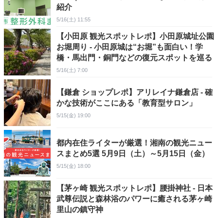
紹介
5/16(土) 11:55
【小田原 観光スポットレポ】小田原城址公園
お堀周り - 小田原城は“お堀”も面白い！学
橋・馬出門・銅門などの復元スポットを巡る
5/16(土) 7:00
【鎌倉 ショップレポ】アリレイナ鎌倉店 - 確
かな技術がここにある「教育型サロン」
5/15(金) 19:00
都内在住ライターが厳選！湘南の観光ニュー
スまとめ5選 5月9日（土）～5月15日（金）
5/15(金) 18:00
【茅ヶ崎 観光スポットレポ】腰掛神社 - 日本
武尊伝説と森林浴のパワーに癒される茅ヶ崎
里山の鎮守神