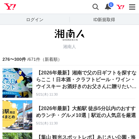
Yahoo! JAPAN
検索
通知
i
ログイン
ID新規取得
湘南人
276〜300件
/671件（新着順）
【2026年最新】湘南で父の日ギフトを探すな
らここ！日本酒・クラフトビール・ワイン・
ウイスキー お酒好きのお父さんに贈りたいお
すすめスポット・商品まとめ
5/21(木) 11:30
【2026年最新】大船駅 徒歩5分以内のおすす
めランチ・グルメ10選｜駅近の人気店を厳選
5/21(木) 11:30
【葉山 観光スポットレポ】あじさい公園 - 海