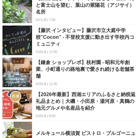
と富士山を望む、葉山の紫陽花（アジサイ）
名所
5/21(木) 7:00
【藤沢 インタビュー】藤沢市立大庭中学
校”Cocon” - 不登校支援に動き出す学校内コ
ミュニティ
5/20(水) 17:00
【鎌倉 ショップレポ】枝村園 - 昭和元年創
業、小町通りの路地裏で愛され続ける老舗茶
舗
5/20(水) 11:30
【2026年最新】西湘エリアのふるさと納税返
礼品まとめ｜大磯・小田原・湯河原・真鶴の
地元グルメや名産品を紹介
5/20(水) 8:00
メルキュール横須賀 ビストロ・ブルゴーニュ