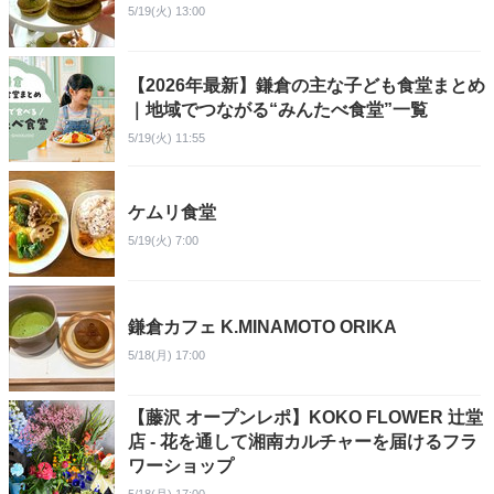
5/19(火) 13:00
【2026年最新】鎌倉の主な子ども食堂まとめ
｜地域でつながる“みんたべ食堂”一覧
5/19(火) 11:55
ケムリ食堂
5/19(火) 7:00
鎌倉カフェ K.MINAMOTO ORIKA
5/18(月) 17:00
【藤沢 オープンレポ】KOKO FLOWER 辻堂
店 - 花を通して湘南カルチャーを届けるフラ
ワーショップ