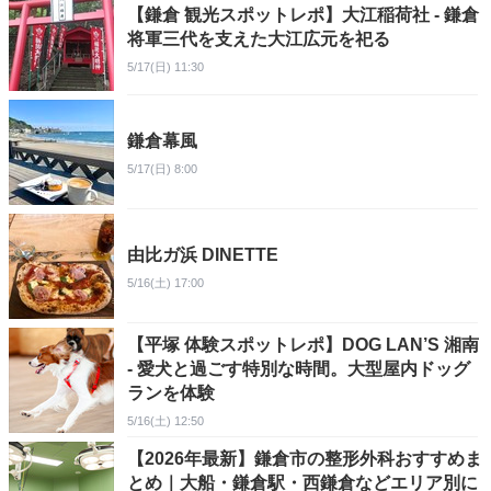
【鎌倉 観光スポットレポ】大江稲荷社 - 鎌倉
将軍三代を支えた大江広元を祀る
5/17(日) 11:30
鎌倉幕風
5/17(日) 8:00
由比ガ浜 DINETTE
5/16(土) 17:00
【平塚 体験スポットレポ】DOG LAN’S 湘南
- 愛犬と過ごす特別な時間。大型屋内ドッグ
ランを体験
5/16(土) 12:50
【2026年最新】鎌倉市の整形外科おすすめま
とめ｜大船・鎌倉駅・西鎌倉などエリア別に