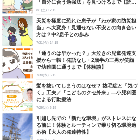
「自分に合う勉強法」を見つけるまで【読者
体験談】
8/1(土) 12:15
天災を極度に恐れた息子が「わが家の防災担
当」へ大変身！見通せない不安との向き合い
方は？中2息子との歩み
7/31(金) 14:15
「通うのは早かった？」大泣きの児童発達支
援から一転！発語なし・2歳半の三男が笑顔
で幼稚園に通うまで【体験談】
7/30(木) 6:15
髪を抜いてしまうのはなぜ？ 抜毛症と「気づ
く」工夫／「こどものクセ外来」―小児科医
による行動療法―
7/29(水) 6:15
引越し先での「新たな環境」がストレスにな
る前に！体験とルーティンで乗り切る環境適
応術【大人の発達特性】