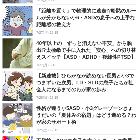
7/28(火) 6:15
「距離を置く」で物理的に逃走!?暗黙のルー
ルが分からない小6・ASDの息子への上手な
距離感の教え方
7/27(月) 12:15
40年以上の「ずっと消えない不安」から脱
出!?太極拳で手に入れた「安心」への切り替
えスイッチ【ASD・ADHD・複雑性PTSD】
7/27(月) 6:15
【新連載】ひらがなが読めない長男と小3で
つまずいた次男。LD・SLDの息子たちが社
会人になるまでのわが家の歩み
7/26(日) 12:15
性格が違う小5ASD・小3グレーゾーンきょ
うだいの「夏休みの宿題」はどう進める？わ
が家のサポート術
7/25(土) 12:15