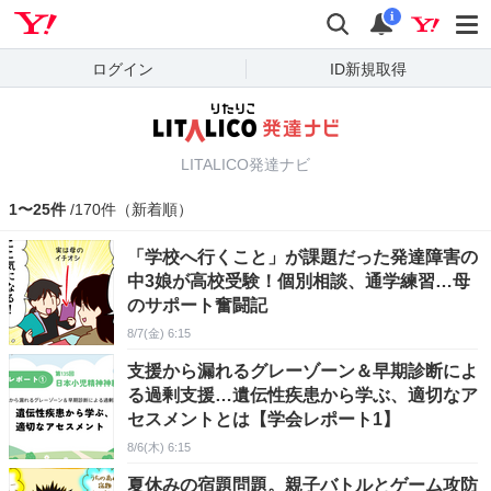
Yahoo! JAPAN
検索
通知
i
ログイン
ID新規取得
LITALICO発達ナビ
1〜25件
/170件（新着順）
「学校へ行くこと」が課題だった発達障害の
中3娘が高校受験！個別相談、通学練習…母
のサポート奮闘記
8/7(金) 6:15
支援から漏れるグレーゾーン＆早期診断によ
る過剰支援…遺伝性疾患から学ぶ、適切なア
セスメントとは【学会レポート1】
8/6(木) 6:15
夏休みの宿題問題。親子バトルとゲーム攻防