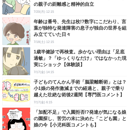
の親子の距離感と精神的自立
7/20(月) 12:15
年齢は番号、先生は枚!?数字にこだわり、言
葉が独特な発達障害の息子が独自の世界を組
み立てていた日々
7/18(土) 12:15
1歳半健診で再検査。歩かない理由は「足底
過敏」？「ゆっくりなだけ」ではなかった現
実にショック【体験談】
7/17(金) 14:15
子どものてんかん手術「脳梁離断術」とは？
小1娘の発作激減までの経過と、親子で乗り
越えた壮絶な術後2週間【専門医コメント】
7/17(金) 6:15
「加配不足」で入園拒否!?発達が気になる娘
の園探し、苦労の末に決めた「こども園」と
娘の今【小児科医コメントも】