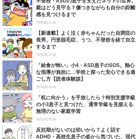
不登校・ASDの息子を支えたネットの世界。
親はどう見守る？傷つきながらも自分の距離
感を見つけるまで
7/24(金) 6:15
【新連載】よく泣く赤ちゃんだった自閉症の
長男。円形脱毛症、うつ、不登校を経て自立
するまで
7/23(木) 6:15
「給食が怖い」小4・ASD息子のSOS。熱心
な指導が負担に…学校と探った安心できる過
ごし方【読者体験談】
7/22(水) 6:15
「机に向かう」を手放したら？特別支援学級
の小3息子と見つけた、通常学級を見据える
無理のない家庭学習
7/21(火) 6:15
反抗期がないのは幼いから？よく話す
ADHD・高校生息子の姿から気づいた、現代