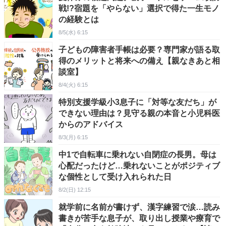
戦!?宿題を「やらない」選択で得た一生モノ
の経験とは
8/5(水) 6:15
子どもの障害者手帳は必要？専門家が語る取
得のメリットと将来への備え【親なきあと相
談室】
8/4(火) 6:15
特別支援学級小3息子に「対等な友だち」が
できない理由は？見守る親の本音と小児科医
からのアドバイス
8/3(月) 6:15
中1で自転車に乗れない自閉症の長男。母は
心配だったけど…乗れないことがポジティブ
な個性として受け入れられた日
8/2(日) 12:15
就学前に名前が書けず、漢字練習で涙…読み
書きが苦手な息子が、取り出し授業や療育で