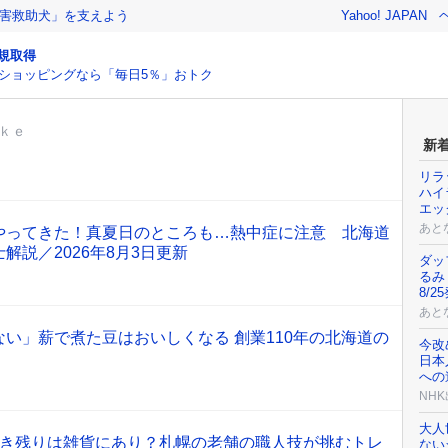
害救助犬」を支えよう
Yahoo! JAPAN
規取得
ショッピングなら「毎日5％」おトク
ｋｅ
新
リラ
ハイ
エッ
あと
やってきた！真夏日のところも…熱中症に注意 北海道
解説／2026年8月3日更新
ダッ
るみ
8/2
あと
い」薪で煮た豆はおいしくなる 創業110年の北海道の
今改
日本
への道
NH
大人
生き残りは雑貨にあり？札幌の老舗の職人技が挑むトレ
ない