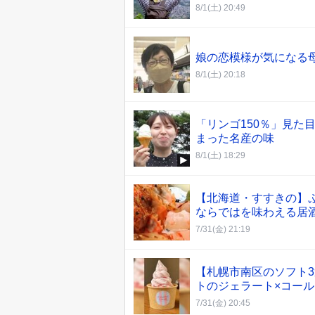
8/1(土) 20:49
娘の恋模様が気になる
8/1(土) 20:18
「リンゴ150％」見た
まった名産の味
8/1(土) 18:29
【北海道・すすきの】
ならではを味わえる居
7/31(金) 21:19
【札幌市南区のソフト
トのジェラート×コー
7/31(金) 20:45