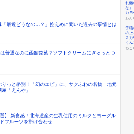
れ離
な』
万再
わん
母「最近どうなの…？」控えめに聞いた過去の事情とは
子猫
の上
２万
うん
ねこ
目は普通なのに函館銘菓？ソフトクリームにぎゅっとつ
ぷりっと格別！「幻のエビ」に、サクふわの名物 地元
酒屋「えんや」
3選】 新食感！北海道産の生乳使用のミルクとヨーグル
ルドフルーツを掛け合わせ