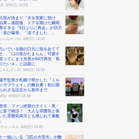
EE
8/9(日) 19:00
入院が決まり『犬を実家に預け
結果→退院後、ドアを開けた瞬間
尊すぎる『5日ぶりに再会』が15万
「喜び爆発」「涙でました…」
ちゃんホンポ
8/9(日) 18:50
ろいでいる猫の口元に指をあてて
と…「口の形がたまらん」可愛す
笑ってしまう光景が64万再生「私
りたいｗ」と話題に
ちゃんホンポ
8/9(日) 18:50
陽平監督が札幌で明かした『ミル
☆サブウェイ』の舞台裏｜初公開
られざる設定から新作まで
ARU
8/9(日) 18:48
杏奈、ファン絶賛のタイト・黒・
ピ姿で納涼！「大人な雰囲気と落
いた雰囲気両方とも感じれて素敵
」
Sチャンネル
8/9(日) 18:45
と一緒にいる『2匹の大型犬』が離