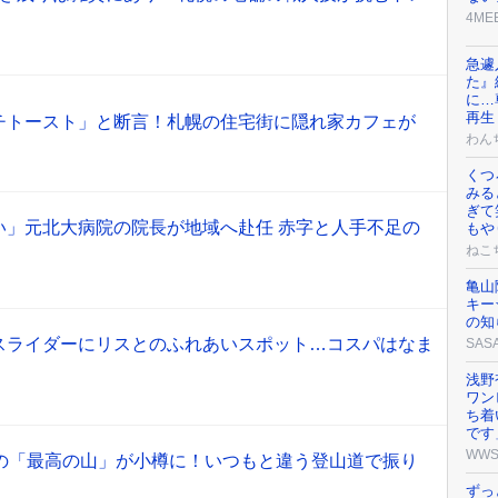
4ME
急遽
た』
に…
再生
チトースト」と断言！札幌の住宅街に隠れ家カフェが
わん
くつ
みる
ぎて
い」元北大病院の院長が地域へ赴任 赤字と人手不足の
もや
ねこ
亀山
キー
の知
スライダーにリスとのふれあいスポット…コスパはなま
SAS
浅野
ワン
ち着
です
WW
望の「最高の山」が小樽に！いつもと違う登山道で振り
ずっ