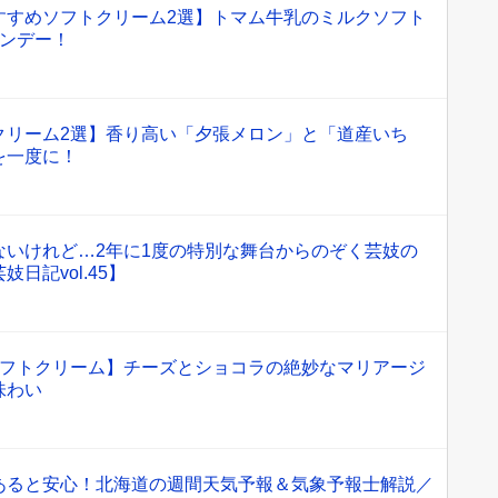
すすめソフトクリーム2選】トマム牛乳のミルクソフト
サンデー！
クリーム2選】香り高い「夕張メロン」と「道産いち
を一度に！
ないけれど…2年に1度の特別な舞台からのぞく芸妓の
日記vol.45】
ソフトクリーム】チーズとショコラの絶妙なマリアージ
味わい
あると安心！北海道の週間天気予報＆気象予報士解説／