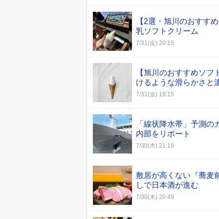
【2選・旭川のおすす
乳ソフトクリーム
7/31(金) 20:15
【旭川のおすすめソフ
けるような滑らかさと
7/31(金) 19:15
「線状降水帯」予測の
内部をリポート
7/30(木) 21:19
敷居が高くない『蕎麦
しで日本酒が進む
7/30(木) 20:49