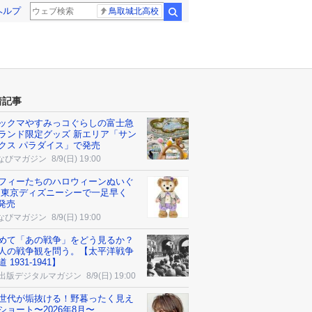
ヘルプ
鳥取城北高校
検索
着記事
ックマやすみっコぐらしの富士急
ランド限定グッズ 新エリア「サン
クス パラダイス」で発売
なびマガジン
8/9(日) 19:00
フィーたちのハロウィーンぬいぐ
 東京ディズニーシーで一足早く
5発売
なびマガジン
8/9(日) 19:00
めて「あの戦争」をどう見るか？
人の戦争観を問う。【太平洋戦争
 1931-1941】
K出版デジタルマガジン
8/9(日) 19:00
世代が垢抜ける！野暮ったく見え
ショート〜2026年8月〜