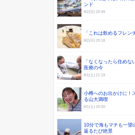
ンド
8/2(日) 20:49
「これは飲めるフレン
8/2(日) 20:18
「なくなったら住めな
医療の今
8/1(土) 21:19
小樽へのお出かけに！
る山大満喫
8/1(土) 20:50
10分で海もマチも一
返るたび絶景