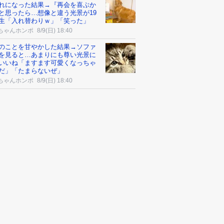
れになった結果→『再会を喜ぶか
と思ったら…想像と違う光景が19
生「入れ替わりｗ」「笑った」
ちゃんホンポ
8/9(日) 18:40
のことを甘やかした結果→ソファ
を見ると…あまりにも尊い光景に
いいね「ますます可愛くなっちゃ
だ」「たまらないぜ」
ちゃんホンポ
8/9(日) 18:40