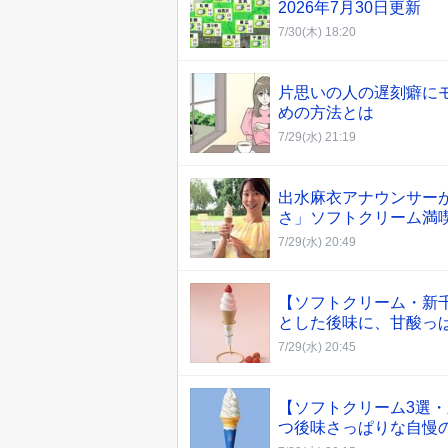
2026年7月30日更新
7/30(木) 18:20
片思いの人の遅刻癖に
めの方法とは
7/29(水) 21:19
出水麻衣アナウンサー
さ」ソフトクリーム満
7/29(水) 20:49
【ソフトクリーム・新
とした後味に、甘酸っ
7/29(水) 20:45
【ソフトクリーム3選・
つ後味さっぱりな自慢