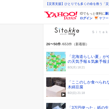
Y
【災害支援】ひとりでも多くの命を救う「災
a
IDでもっと便利に
新
h
ログイン
ヤフー
o
o
Ｓｉｔａｋ
!
J
A
26〜50件
/653件（新着順）
P
A
「北海道らしい夏」が
N
の天気予報＆気象予報士
8/3(月) 18:21
「ここのしか食べられな
木綿豆腐
8/2(日) 21:18
「3万円使った」紙の