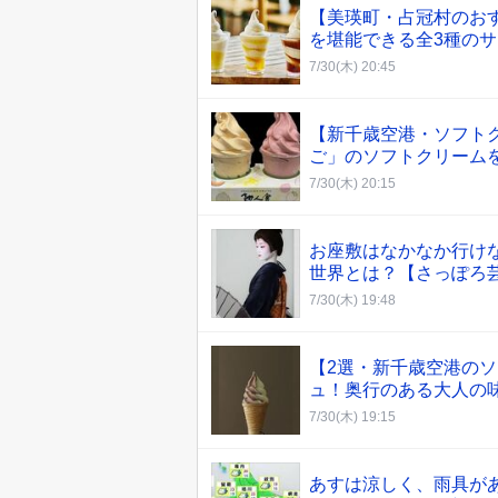
【美瑛町・占冠村のお
を堪能できる全3種の
7/30(木) 20:45
【新千歳空港・ソフト
ご」のソフトクリーム
7/30(木) 20:15
お座敷はなかなか行け
世界とは？【さっぽろ芸妓
7/30(木) 19:48
【2選・新千歳空港の
ュ！奥行のある大人の
7/30(木) 19:15
あすは涼しく、雨具が