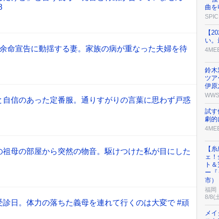
8
曲を
SPIC
【2
い。
の余命宣告に動揺する妻。家族の病が重なった夫婦を待
4ME
】
鈴木
ツア
伊原
WW
と自信のあった定番服。通りすがりの言葉に思わず戸惑
試す
劇的
4ME
【糸
の祖母の部屋から突然の物音。駆けつけた私が目にした
ェ！
ト＆
ー『
市）
福岡
8/8(
受診日。体力の落ちた義母を連れて行くのは大変で #頑
メイ