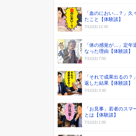
「血のにおい…？」久
たこと【体験談】
7/12(日) 11:30
「体の感覚が…」定年
なった理由【体験談】
7/12(日) 7:00
「それで成果出るの？
返した結果【体験談】
7/12(日) 3:30
「お見事」若者のスマ
とは【体験談】
7/12(日) 1:00