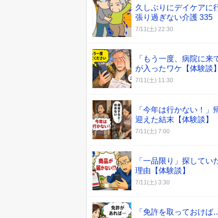
久しぶりにデイケアに
張り過ぎない介護 335
7/11(土) 22:30
「もう一度、病院に来
が入ったワケ【体験談
7/11(土) 11:30
「今年は行かない！」
迎えた結末【体験談】
7/11(土) 7:00
「一品限り」探してい
理由【体験談】
7/11(土) 3:30
「免許を取っておけば