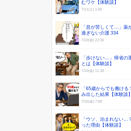
むワケ【体験談】
7/11(土) 1:00
「息が苦しくて…」薬
過ぎない介護 334
7/10(金) 22:30
「歩けない…」帰省の
とは【体験談】
7/10(金) 11:30
「65歳からでも働け
み出した結果【体験談
7/10(金) 7:00
「ウソ、泊まれない…
った理由【体験談】