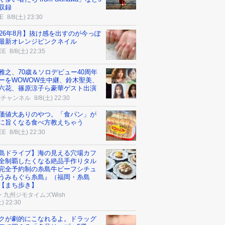
収録
E
8/8(土) 23:30
026年8月】抜け感を出すのが今っぽ
最新オレンジピンクネイル
EE
8/8(土) 22:35
雅之、70歳＆ソロデビュー40周年
ーをWOWOW生中継、鈴木聖美、
六花、篠原涼子ら豪華ゲスト出演
Sチャンネル
8/8(土) 22:30
価値大ありのやつ。「食パン」が
に旨くなる食べ方教えちゃう
EE
8/8(土) 22:30
島ドライブ】海の見える穴場カフ
全制覇したくなる絶品手作りタル
完全予約制の糸島牛ビーフシチュ
うみもぐら糸島』（福岡・糸島
【まち歩き】
・九州ジモタイムズWish
土) 22:30
クが劇的にこなれるよ。ドラッグ