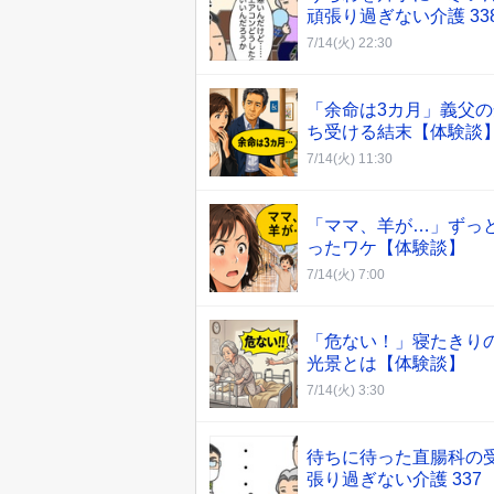
頑張り過ぎない介護 33
7/14(火) 22:30
「余命は3カ月」義父
ち受ける結末【体験談
7/14(火) 11:30
「ママ、羊が…」ずっ
ったワケ【体験談】
7/14(火) 7:00
「危ない！」寝たきり
光景とは【体験談】
7/14(火) 3:30
待ちに待った直腸科の
張り過ぎない介護 337