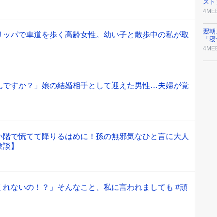
スト
4ME
翌朝
リッパで車道を歩く高齢女性。幼い子と散歩中の私が取
「寝
4ME
んですか？」娘の結婚相手として迎えた男性…夫婦が覚
い階で慌てて降りるはめに！孫の無邪気なひと言に大人
験談】
くれないの！？」そんなこと、私に言われましても #頑