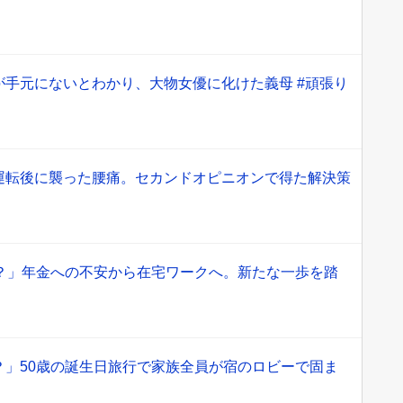
が手元にないとわかり、大物女優に化けた義母 #頑張り
運転後に襲った腰痛。セカンドオピニオンで得た解決策
る？」年金への不安から在宅ワークへ。新たな一歩を踏
】
？」50歳の誕生日旅行で家族全員が宿のロビーで固ま