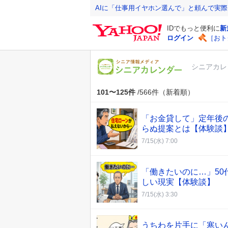
Y
AIに「仕事用イヤホン選んで」と頼んで実
a
IDでもっと便利に
新
h
ログイン
［おト
o
o
シニアカレ
!
J
A
101〜125件
/566件（新着順）
P
A
「お金貸して」定年後
N
らぬ提案とは【体験談
7/15(水) 7:00
「働きたいのに…」5
しい現実【体験談】
7/15(水) 3:30
うちわを片手に「寒い