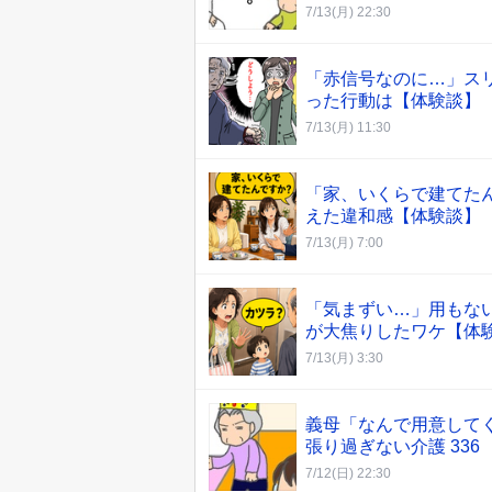
7/13(月) 22:30
「赤信号なのに…」ス
った行動は【体験談】
7/13(月) 11:30
「家、いくらで建てた
えた違和感【体験談】
7/13(月) 7:00
「気まずい…」用もな
が大焦りしたワケ【体
7/13(月) 3:30
義母「なんで用意して
張り過ぎない介護 336
7/12(日) 22:30