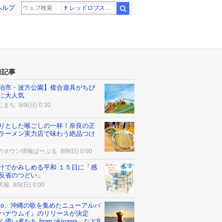
ヘルプ
レッドロブスター
検索
着記事
治市・波方公園】複合遊具がちび
に大人気
こまち
8/9(日) 0:30
りとした喉ごしの一杯！奈良の正
ラーメン実力店で味わう絶品つけ
のタウン情報ぱーぷる
8/9(日) 0:00
汁でかみしめる平和 １５日に「感
反省のつどい」
民報
8/9(日) 0:00
cco、沖縄の歌を集めたニューアルバ
ハナウムイ』のリリースが決定
儚い者たち from okinawa」など9