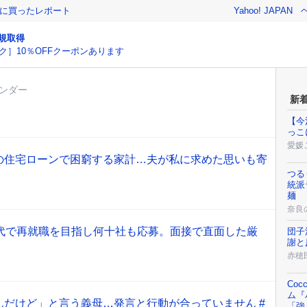
際に買ったレポート
Yahoo! JAPAN
規取得
ク］10％OFFクーポンあります
ンダー
新
【今
っこ
愛媛
の住宅ローンで困窮する家計…夫が私に求めた思いも寄
】
つる
統派
麺
奈良
0代で再就職を目指し何十社も応募。面接で直面した厳
団子
謝と
赤穂
Co
ム『
んだけど」と言う義母…発言と行動が合っていません #
「強く