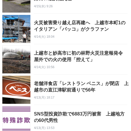
4/15(水) 9:26
火災被害乗り越え店再建へ 上越市本町1の
イタリアン「パッコ」がクラファン
4/14(火) 18:04
上越市と妙高市に初の林野火災注意報発令
屋外での火の使用「控えて」
4/14(火) 10:56
老舗洋食店「レストラン ベニス」が閉店 上
越市の直江津駅前通りで56年
4/13(月) 18:17
SNS型投資詐欺で6883万円被害 上越地方
の60代男性
4/13(月) 13:53