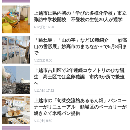
上越市に県内初の「学びの多様化学校」市立
諏訪中学校開校 不登校の生徒20人が通学
4/12(日) 16:20
「跳ね馬」「山の字」など10種紹介 「妙高
山の雪形展」妙高市のまちなか＋で5月8日ま
で
4/12(日) 8:00
上越市吉川区で3年連続コウノトリのひな誕
生 高士区では産卵確認 市内3か所で繁殖
へ
4/11(土) 17:22
上越市の「旬菜交流館あるるん畑」パンコー
ナーがリニューアル 頸城区のベーカリーが
焼き立て米粉パン提供
4/11(土) 9:50