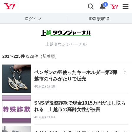
Yahoo! JAPAN
検索
通知
i
ログイン
ID新規取得
上越タウンジャーナル
201〜225件
/329件（新着順）
ペンギンの羽使ったキーホルダー第2弾 上
越市のうみがたりで販売
4/17(金) 17:18
SNS型投資詐欺で現金1015万円だまし取ら
れる 上越市の高齢女性が被害
4/17(金) 11:03