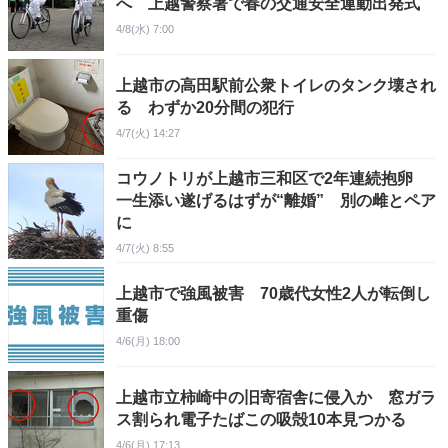
へ 上越警察署で春の交通安全運動出発式
4/8(水) 7:00
上越市の高田駅前公衆トイレのタンク壊され
る わずか20分間の犯行
4/7(火) 14:27
コウノトリが上越市三和区で2年連続抱卵
一生添い遂げるはずが“離婚” 別の雌とペア
に
4/7(火) 8:55
上越市で強風被害 70歳代女性2人が転倒し
重傷
4/6(月) 18:00
上越市立柿崎中の旧寄宿舎に侵入か 窓ガラ
ス割られ電子たばこの吸殻10本見つかる
4/6(月) 17:13