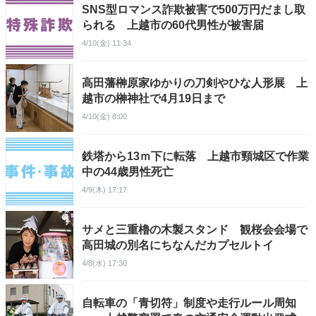
SNS型ロマンス詐欺被害で500万円だまし取
られる 上越市の60代男性が被害届
4/10(金) 11:34
高田藩榊原家ゆかりの刀剣やひな人形展 上
越市の榊神社で4月19日まで
4/10(金) 8:00
鉄塔から13ｍ下に転落 上越市頸城区で作業
中の44歳男性死亡
4/9(木) 17:17
サメと三重櫓の木製スタンド 観桜会会場で
高田城の別名にちなんだカプセルトイ
4/8(水) 17:30
自転車の「青切符」制度や走行ルール周知