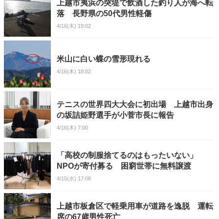
上越市夷浜の突堤で飲酒した釣り人が海へ転
落 長野県の50代男性軽傷
4/16(木) 19:02
米山に白い蝶の雪形現れる
4/16(木) 18:02
テニスの世界四大大会に初出場 上越市出身
の坂詰姫野選手が小菅市長に報告
4/16(木) 7:00
「高校の制服捨てるのはもったいない」
NPOが寄付募る 困窮世帯に無料譲渡
4/15(水) 17:06
上越市板倉区で軽乗用車が道路を逸脱 運転
席の67歳男性死亡