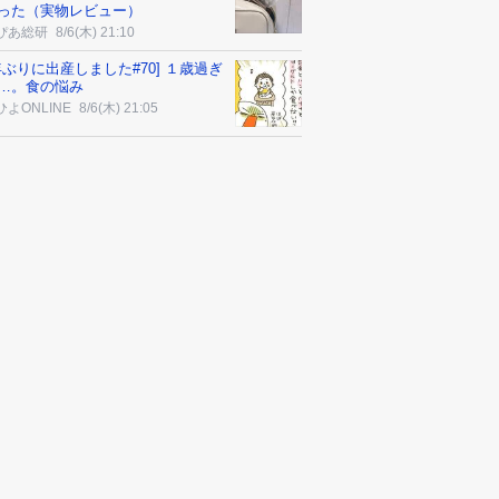
った（実物レビュー）
ぴあ総研
8/6(木) 21:10
0年ぶりに出産しました#70] １歳過ぎ
…。食の悩み
よONLINE
8/6(木) 21:05