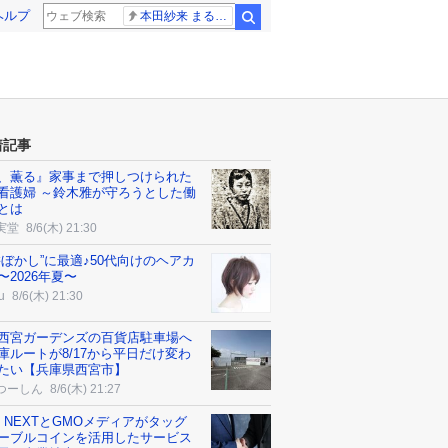
ヘルプ
本田紗来 まるでお人形
検索
着記事
、薫る』家事まで押しつけられた
看護婦 ～鈴木雅が守ろうとした働
とは
実堂
8/6(木) 21:30
髪ぼかし”に最適♪50代向けのヘアカ
〜2026年夏〜
u
8/6(木) 21:30
西宮ガーデンズの百貨店駐車場へ
庫ルートが8/17から平日だけ変わ
たい【兵庫県西宮市】
つーしん
8/6(木) 21:27
NE NEXTとGMOメディアがタッグ
ーブルコインを活用したサービス