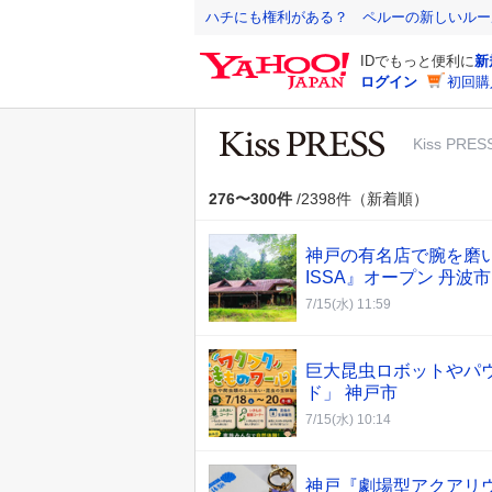
Y
ハチにも権利がある？ ペルーの新しいルー
a
IDでもっと便利に
新
h
ログイン
初回購
o
o
Kiss PRES
!
J
A
276〜300件
/2398件（新着順）
P
A
神戸の有名店で腕を磨
N
ISSA』オープン 丹波市
7/15(水) 11:59
巨大昆虫ロボットやパ
ド」 神戸市
7/15(水) 10:14
神戸『劇場型アクアリウ