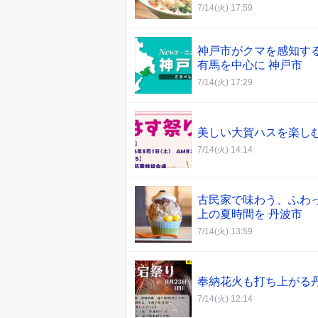
7/14(火) 17:59
神戸市がクマを感知する
有馬を中心に 神戸市
7/14(火) 17:29
美しい大賀ハスを楽しむ 
7/14(火) 14:14
古民家で味わう、ふわっ
上の夏時間を 丹波市
7/14(火) 13:59
奉納花火も打ち上がる丹
7/14(火) 12:14