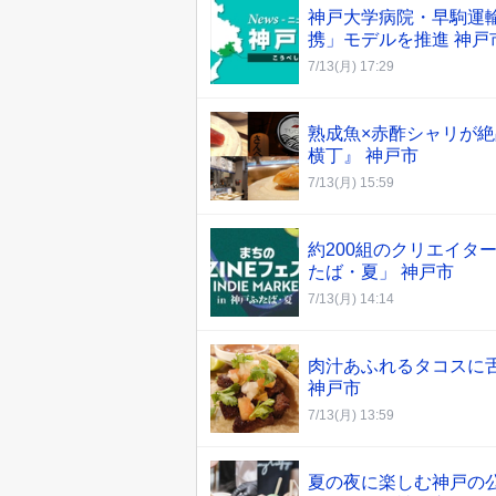
神戸大学病院・早駒運
携」モデルを推進 神戸
7/13(月) 17:29
熟成魚×赤酢シャリが
横丁』 神戸市
7/13(月) 15:59
約200組のクリエイターが
たば・夏」 神戸市
7/13(月) 14:14
肉汁あふれるタコスに舌
神戸市
7/13(月) 13:59
夏の夜に楽しむ神戸の公園で