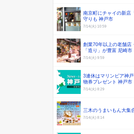
南京町にチャイの新店『N
守りも 神戸市
7/14(火) 10:59
創業70年以上の老舗
「造り」が豊富 尼崎市
7/14(火) 9:59
3連休はマリンピア神
物券プレゼント 神戸市
7/14(火) 8:29
三木のうまいもん大集合
7/14(火) 8:14