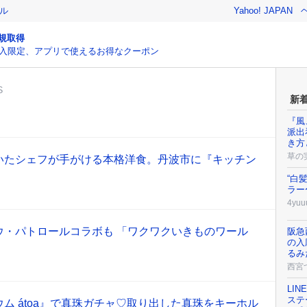
ル
Yahoo! JAPAN
規取得
入限定、アプリで使えるお得なクーポン
S
新
『風
派出
き方
草の
いたシェフが手がける本格洋食。丹波市に『キッチン
“白
ラー
4yuu
ウ・パトロールコラボも 「ワクワクいきものワール
阪急
の入
るみ
西宮
LI
ステ
ム átoa』で真珠ガチャ♡取り出した真珠をキーホル