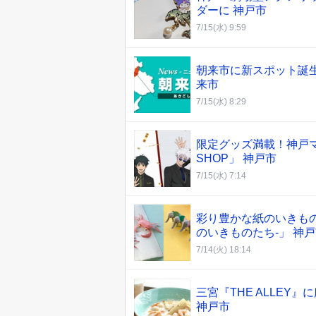
ダーに 神戸市
7/15(水) 9:59
朝来市に新スポット誕生
来市
7/15(水) 8:29
限定グッズ満載！神戸マ
SHOP」 神戸市
7/15(水) 7:14
彩り豊かな紙のいきものた
のいきものたち-」 神
7/14(火) 18:14
三宮『THE ALLE
神戸市