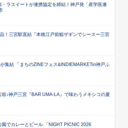
輸・ラスイートが連携協定を締結！神戸発「産学医連
市
絶品！三宮駅直結『本格江戸前鮨ザギンでシースー三宮
集結 「まちのZINEフェス&INDIEMARKETin神戸ふ
鼓♪神戸三宮『BAR UMA-LA』で味わうメキシコの夏
カレーとビール 「NIGHT PICNIC 2026