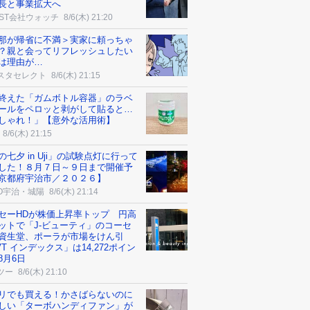
長と事業拡大へ
AST会社ウォッチ
8/6(木) 21:20
那が帰省に不満＞実家に頼っちゃ
？親と会ってリフレッシュしたい
は理由が…
スタセレクト
8/6(木) 21:15
終えた「ガムボトル容器」のラベ
ールをペロッと剥がして貼ると…
しゃれ！」【意外な活用術】
8/6(木) 21:15
の七夕 in Uji」の試験点灯に行って
した！８月７日～９日まで開催予
京都府宇治市／２０２６】
CO宇治・城陽
8/6(木) 21:14
セーHDが株価上昇率トップ 円高
ットで「J-ビューティ」のコーセ
資生堂、ポーラが市場をけん引
VT インデックス」は14,272ポイン
8月6日
ツー
8/6(木) 21:10
リでも買える！かさばらないのに
しい「ターボハンディファン」が