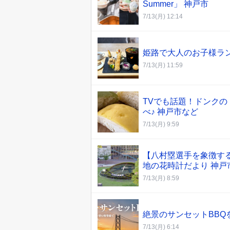
Summer」 神戸市
7/13(月) 12:14
姫路で大人のお子様ランチと
7/13(月) 11:59
TVでも話題！ドンク
べ♪ 神戸市など
7/13(月) 9:59
【八村塁選手を象徴す
地の花時計だより 神戸
7/13(月) 8:59
絶景のサンセットBBQ
7/13(月) 6:14