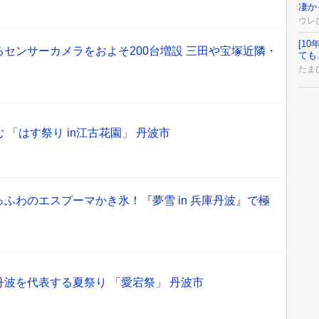
凄か
ウレ
[1
センサーカメラをおよそ200台増設 三田や宝塚近隣・
ても
たまひ
「はす祭り in江古花園」 丹波市
ふわのエスプーマかき氷！『夢雪 in 兵庫丹波』で極
波を代表する夏祭り 「愛宕祭」 丹波市