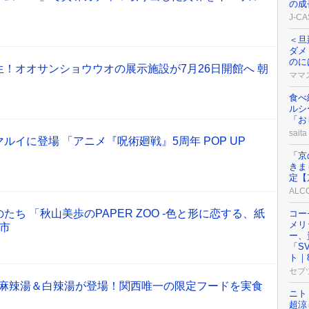
の成
J-C
＜旦
ダメ
のに
！オオサンショウウオの展示施設が7月26日開館へ 朝
ママ
食べ
ルシ
「お
saita
ルイに登場 「アニメ『呪術廻戦』5周年 POP UP
「京
きま
定【
AL
ち 「秋山美歩のPAPER ZOO -色と形に恋する、紙
コー
メリ
戸市
ー、
「S
ト｜
セブ
Y』に麻辣湯＆白辣湯が登場！関西唯一の限定フードを実食
ニト
超涼