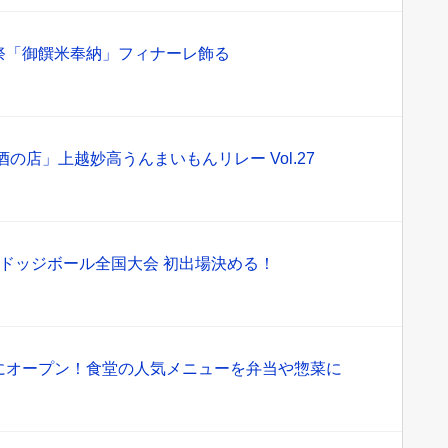
祭「御饌米奉納」フィナーレ飾る
の店」上越妙高うんまいもんリレー Vol.27
学生ドッジボール全国大会 初出場決める！
にオープン！食堂の人気メニューを弁当や惣菜に