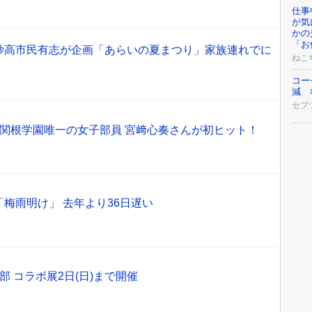
仕事
が気
かの
「お
妙高市民有志が企画「あらいの夏まつり」家族連れでに
ねこ
コー
減 
セブ
」関根学園唯一の女子部員 宮﨑心奏さんが初ヒット！
梅雨明け」 去年より36日遅い
 コラボ展2日(日)まで開催