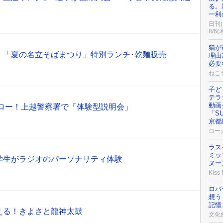
る。
一利
日刊
8/6(
猫が
！「夏の名立そばまつり」特別ランチ･乾麺販売
理由
必要
ねこ
子ど
テラ
動画
ーロー！上越警察署で「体験型説明会」
「S
京都
ロー
ラス
ミッ
学生がラジオのパーソナリティ体験
ヌー
Kiss
ロバ
想う
記憶
える！きよさと龍神太鼓
文化