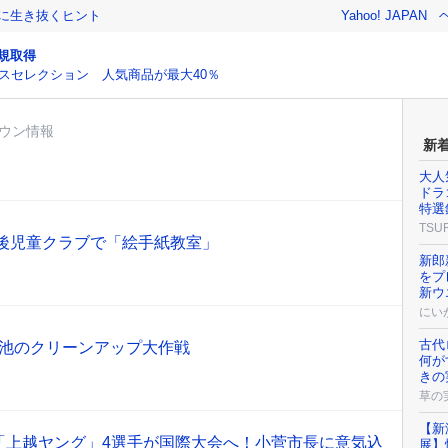
クに生き抜くヒント
Yahoo! JAPAN
規取得
スセレクション 人気商品が最大40％
ウン情報
新
大人
ドラ
特選
TSU
課後児童クラブで「絵手紙教室」
新郎
をプ
新ウ
にい
古代
 池のクリーンアップ大作戦
何が
きの
草の
【新
「上越ヤング」4選手が国際大会へ！小菅市長に意気込
展】