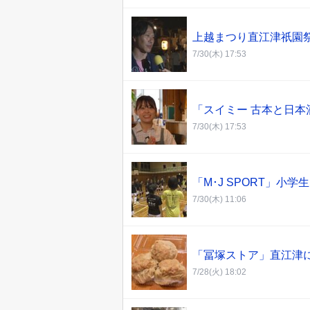
上越まつり直江津祇園
7/30(木) 17:53
「スイミー 古本と日本酒
7/30(木) 17:53
「M･J SPORT」小
7/30(木) 11:06
「冨塚ストア」直江津
7/28(火) 18:02