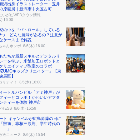
新潟出身イラストレーター・玉井
の原画展｜新潟市中央区古町
にいがたWEBタウン情報
木) 16:00
家の中を『パトロール』している
3つ どんな意味があるの？注意が
なケースまで解説
ちゃんホンポ
8/6(木) 16:00
もたちが最新スキルとデジタルリ
シーを学ぶ。米飯加工ロボットと
クリエイティブ教室のコラボ
UZUMOキッズクリエイター」【東
練馬区】
カリティ！
8/6(木) 16:00
イートルパンビル「アミ神戸」が
フィーとコラボ！かわいいアフタ
ンティーを体験 神戸市
 PRESS
8/6(木) 15:59
ート キャンベルが広島原爆の日に
「黙祷、非核三原則、学生時代の
……」
放送ニュース
8/6(木) 15:54