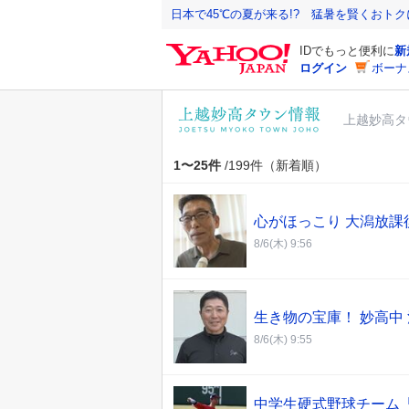
Y
日本で45℃の夏が来る!? 猛暑を賢くおト
a
IDでもっと便利に
新
h
ログイン
ボーナ
o
o
上越妙高タ
!
J
A
1〜25件
/199件（新着順）
P
A
心がほっこり 大潟放
N
8/6(木) 9:56
生き物の宝庫！ 妙高中
8/6(木) 9:55
中学生硬式野球チーム