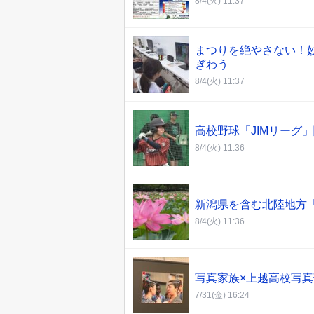
8/4(火) 11:37
まつりを絶やさない！
ぎわう
8/4(火) 11:37
高校野球「JIMリーグ
8/4(火) 11:36
新潟県を含む北陸地方「
8/4(火) 11:36
写真家族×上越高校写真部
7/31(金) 16:24