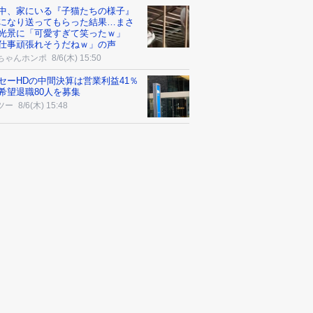
中、家にいる『子猫たちの様子』
になり送ってもらった結果…まさ
光景に「可愛すぎて笑ったｗ」
仕事頑張れそうだねｗ」の声
ちゃんホンポ
8/6(木) 15:50
セーHDの中間決算は営業利益41％
希望退職80人を募集
ツー
8/6(木) 15:48