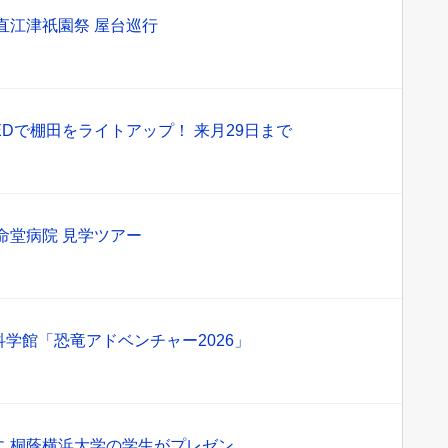
直江津祇園祭 屋台巡行
LEDで棚田をライトアップ！ 来月29日まで
命堂病院 見学ツアー
学館「恐竜アドベンチャー2026」
に 桐蔭横浜大学の学生がプレゼン