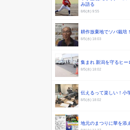
み語る
8/6(木) 9:55
耕作放棄地でソバ栽培
8/5(水) 18:03
集まれ 新潟を守るヒ
8/5(水) 18:02
伝えるって楽しい！小
8/5(水) 18:02
地元のまつりに華を添