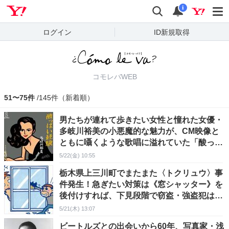
Yahoo! JAPAN
検索
通知
i
ログイン
ID新規取得
コモレバWEB
51〜75件
/145件（新着順）
男たちが連れて歩きたい女性と憧れた女優・
多岐川裕美の小悪魔的な魅力が、CM映像と
ともに囁くような歌唱に溢れていた「酸っぱ
い経験」
5/22(金) 10:55
栃木県上三川町でまたまた〈トクリュウ〉事
件発生！急ぎたい対策は《窓シャッター》を
後付けすれば、下見段階で窃盗・強盗犯は侵
入を諦める
5/21(木) 13:07
ビートルズとの出会いから60年、写真家・浅