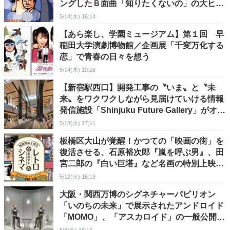
ングしたＢ面曲「知りたくないの」の大ヒッ
トで二人の人生は変わった
5/14(木) 16:14
【あら楽し、学園ミュージアム】第１回 早
稲田大学演劇博物館／企画展「千変万化する
恋」で青春の日々を想う
5/14(木) 10:26
【新宿駅西口】開発工事の〝いま〟と〝未
来〟をワクワクしながら見届けていける情報
発信施設「Shinjuku Future Gallery」がオー
プン（６月10日～）
5/13(水) 17:11
板橋区大山が覚醒！かつての「映画の街」を
復活させる、石原裕次郎『嵐を呼ぶ男』、田
宮二郎の『白い巨塔』など名画の特別上映で
話題集中！
5/12(火) 16:19
大阪・関西万博のシグネチャーパビリオン
「いのちの未来」で展示されたアンドロイド
「MOMO」、「アスカロイド」の一般公開始
まる＠長谷工マンションミュージアム