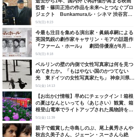
逝去から1年、国内外で再評価が高まる映画
監督・篠田正浩の作品を未来へとつなぐプロ
ジェクト Bunkamuraル・シネマ 渋谷宮下
にて幕開け 岩下志麻さんも登壇！
5/3(日) 8:23
今最も注目を集める演出家・眞鍋卓嗣による
英国気鋭の劇作家キャサリン・モアの話題作
『ファーム・ホール』 劇団俳優座が6月上
演！
5/3(日) 8:18
ベルリンの壁の内側で女性写真家は何を見つ
めてきたか。「もはやない国のかつてない
光 東ドイツの女性写真家たち」 神奈川県立
近代美術館 葉山
5/1(金) 14:13
【お出かけ情報】早めにチェックイン！箱根
の夏はなんといっても〈あじさい〉観賞、箱
根登山電車でライトアップされた風物詩を愛
でる座席指定の特別列車「夜のあじさい号」
5/1(金) 11:39
が走る！
親子で鑑賞した寺島しのぶ、尾上眞秀さんや
秋吉久美子さん、ジェーン・スーさんら絶