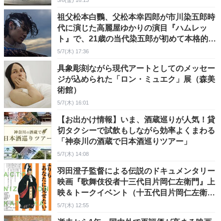
5/8(金) 16:13
祖父松本白鸚、父松本幸四郎が市川染五郎時
代に演じた高麗屋ゆかりの演目『ハムレッ
ト』で、21歳の当代染五郎が初めて本格的に
シェイクスピア劇に挑む。
5/7(木) 17:36
具象彫刻ながら現代アートとしてのメッセー
ジが込められた「ロン・ミュエク」展（森美
術館）
5/7(木) 16:01
【お出かけ情報】いま、酒蔵巡りが人気！貸
切タクシーで試飲もしながら効率よくまわる
「神奈川の酒蔵で日本酒巡りツアー」
5/7(木) 14:08
羽田澄子監督による伝説のドキュメンタリー
映画『歌舞伎役者十三代目片岡仁左衛門』上
映＆トークイベント（十五代目片岡仁左衛門
丈、片岡孝太郎丈が登壇）
5/7(木) 12:55