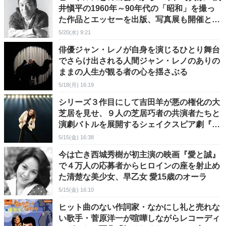
井愼平の1960年～90年代の「昭和」を撮っ
た作品とエッセーを出版、写真展も開催と多
忙な88歳！
5/20(水) 9:21
俳優ジャン・レノが自身を演じるひとり舞台
でさらけ出される人間ジャン・レノのありの
ままの人生が観る者の心を揺さぶる
5/18(月) 16:19
シリーズ３作目にして吉田羊が悪の権化の大
芝居を見せ、９人の芝居巧者の共演者たちと
演劇バトルを展開するシェイクスピア劇『リ
チャード三世』
5/15(金) 16:38
今は亡き西城秀樹が初主演の映画『愛と誠』
で４万人の応募者からヒロインの座を射止め
た清楚な美少女、早乙女 愛15歳のオーラ
5/15(金) 16:10
ヒット曲のない作詞家・なかにし礼と売れな
い歌手・菅原洋一が喧嘩しながらレコーディ