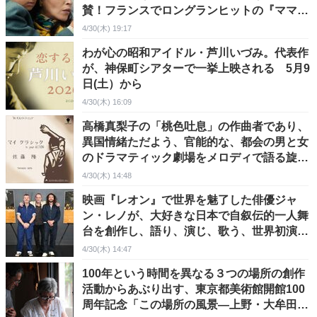
賛！フランスでロングランヒットの『ママと
神さまとシルヴィ・バルタン』
4/30(木) 19:17
わが心の昭和アイドル・芦川いづみ。代表作
が、神保町シアターで一挙上映される 5月9
日(土）から
4/30(木) 16:09
高橋真梨子の「桃色吐息」の作曲者であり、
異国情緒ただよう、官能的な、都会の男と女
のドラマティック劇場をメロディで語る旋律
の詩人 佐藤 隆「マイ クラシック In Your
4/30(木) 14:48
Action」
映画『レオン』で世界を魅了した俳優ジャ
ン・レノが、大好きな日本で自叙伝的一人舞
台を創作し、語り、演じ、歌う、世界初演の
舞台
4/30(木) 14:47
100年という時間を異なる３つの場所の創作
活動からあぶり出す、東京都美術館開館100
周年記念「この場所の風景―上野・大牟田・