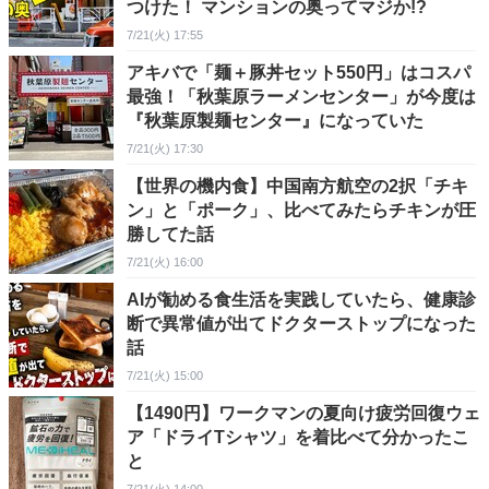
つけた！ マンションの奥ってマジか!?
7/21(火) 17:55
アキバで「麺＋豚丼セット550円」はコスパ
最強！「秋葉原ラーメンセンター」が今度は
『秋葉原製麺センター』になっていた
7/21(火) 17:30
【世界の機内食】中国南方航空の2択「チキ
ン」と「ポーク」、比べてみたらチキンが圧
勝してた話
7/21(火) 16:00
AIが勧める食生活を実践していたら、健康診
断で異常値が出てドクターストップになった
話
7/21(火) 15:00
【1490円】ワークマンの夏向け疲労回復ウェ
ア「ドライTシャツ」を着比べて分かったこ
と