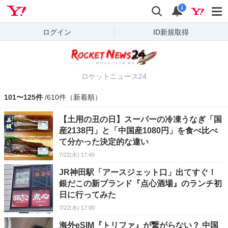
Yahoo! JAPAN
検索
通知
i
ログイン
ID新規取得
ロケットニュース24
101〜125件
/610件（新着順）
【土用の丑の日】スーパーの冷凍うなぎ「国
産2138円」と「中国産1080円」を食べ比べ
て分かった決定的な違い
7/22(水) 17:45
JR神田駅「アースジェット口」出てすぐ！
銀だこの新ブランド『点心酒場』のランチ初
日に行ってみた
7/22(水) 17:00
海外eSIM『トリファ』が繋がらない？ 中国