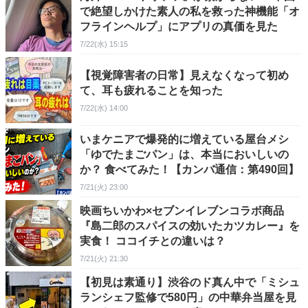
で絶望しかけた素人の私を救った神機能「オ
フラインヘルプ」にアプリの真価を見た
7/22(水) 15:15
【視覚障害者の日常】見えなくなって初め
て、耳も疲れることを知った
7/22(水) 14:00
いまケニアで爆発的に増えている屋台メシ
「ゆでたまごパン」は、本当においしいの
か？ 食べてみた！【カンバ通信：第490回】
7/21(火) 23:00
映画ちいかわ×セブンイレブンコラボ商品
『島二郎のスパイスの効いたカツカレー』を
実食！ ココイチとの違いは？
7/21(火) 21:30
【初見は素通り】渋谷のド真ん中で「ミシュ
ランシェフ監修で580円」の中華弁当屋を見