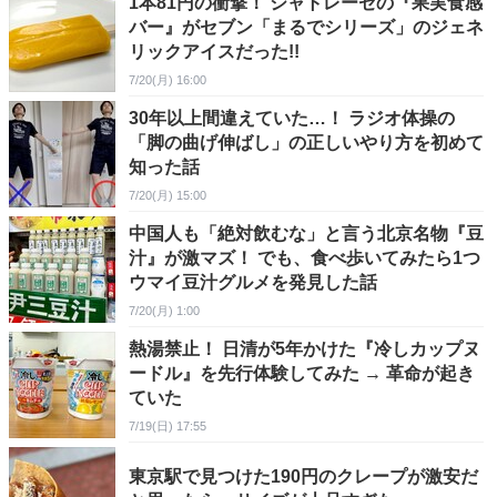
1本81円の衝撃！ シャトレーゼの『果実食感
バー』がセブン「まるでシリーズ」のジェネ
リックアイスだった!!
7/20(月) 16:00
30年以上間違えていた…！ ラジオ体操の
「脚の曲げ伸ばし」の正しいやり方を初めて
知った話
7/20(月) 15:00
中国人も「絶対飲むな」と言う北京名物『豆
汁』が激マズ！ でも、食べ歩いてみたら1つ
ウマイ豆汁グルメを発見した話
7/20(月) 1:00
熱湯禁止！ 日清が5年かけた『冷しカップヌ
ードル』を先行体験してみた → 革命が起き
ていた
7/19(日) 17:55
東京駅で見つけた190円のクレープが激安だ