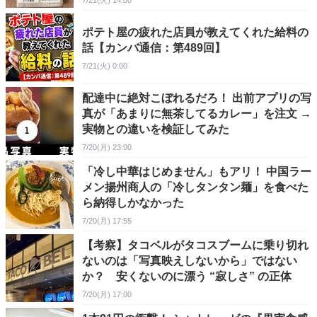
7/21(火) 14:00
ポテト屋の疲れた店員が教えてくれた給料の
話【カンバ通信：第489回】
7/21(火) 0:00
配達中に絶対こぼれるだろ！ 出前アプリの写
真が「あまりに無茶してるカレー」を注文 →
実物との違いを検証してみた
7/20(月) 23:00
「冷し中華はじめません」もアリ！ 中国ラー
メン揚州商人の「冷しタンタン麺」を食べた
ら納得しかなかった
7/20(月) 17:55
【考察】タコベルがタコスブームに乗り切れ
ないのは「写真映えしないから」ではない
か？ 安くないのに漂う “寂しさ” の正体
7/20(月) 17:00