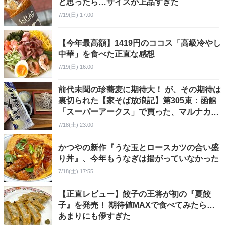
と思ったら…サイズが上品すぎた
7/19(日) 17:00
【今年最高額】1419円のココス「高級冷やし
中華」を食べた正直な感想
7/19(日) 16:00
前代未聞の珍蕎麦に期待大！ が、その期待は
裏切られた【家そば放浪記】第305束：函館
「スーパーアークス」で買った、マルナカ
『ごまそば』243円（1人前60円）
7/18(土) 23:00
かつやの新作『うな玉とロースカツの合い盛
り丼』、今年もうなぎは揚がっていなかった
7/18(土) 17:55
【正直レビュー】餃子の王将が初の『夏餃
子』を発売！ 期待値MAXで食べてみたら…
あまりにも儚すぎた