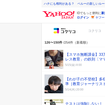
Y
ハチにも権利がある？ ペルーの新しいルー
a
IDでもっと便利に
新
h
ログイン
ヤフー
o
o
コクリコ
!
J
A
126〜150件
/254件（新着順）
P
A
【スマホ無断課金】3
N
レス教育」の鉄則〔マ
5/15(金) 8:00
【わが子の不登校】多
準［教育ジャーナリス
5/14(木) 20:00
テストは強制しない！