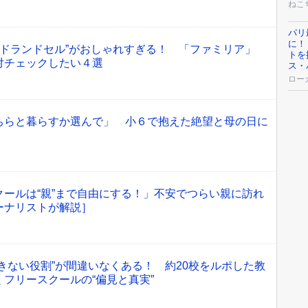
ねこ
パリ
に！
ランドランドセル”がおしゃれすぎる！ 「ファミリア」
トを
対チェックしたい４選
ス・
ロー
ちらと暮らすか選んで」 小６で抱えた絶望と母の日に
ールは“親”まで自由にする！」不安でつらい親に訪れ
ーナリストが解説］
きない役割”が間違いなくある！ 約20校をルポした教
フリースクールの“偏見と真実”