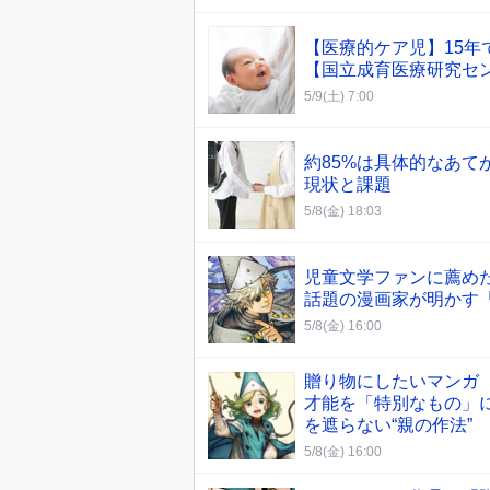
【医療的ケア児】15年
【国立成育医療研究セ
5/9(土) 7:00
約85%は具体的なあて
現状と課題
5/8(金) 18:03
児童文学ファンに薦め
話題の漫画家が明かす
5/8(金) 16:00
贈り物にしたいマンガ
才能を「特別なもの」
を遮らない“親の作法”
5/8(金) 16:00