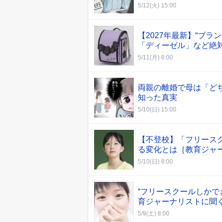
5/12(火) 15:00
【2027年最新】“ブ
「ディーゼル」など絶
5/11(月) 8:00
両親の離婚で母は「ど
知った真実
5/10(日) 15:00
【不登校】「フリースク
る変化とは［教育ジャ
5/10(日) 8:00
“フリースクールしかで
育ジャーナリストに聞く
5/9(土) 8:00