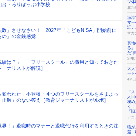
ツ体
仙台・ろりぽっぷ小学校
北九
漁港
マー
証テ
敗」させなさい！ 2027年「こどもNISA」開始前に
サカ
もの」の金銭感覚
貫地
る」
た“
SPIC
成績は？」 「フリースクール」の費用と知っておきた
ャーナリストが解説］
大人
ート
4ME
『ス
も変われた」不登校・４つのフリースクールをさまよっ
人目
「正解」のない答え［教育ジャーナリストがルポ］
秘め
く！
「旧
アニ
限界！」退職時のマナーと退職代行を利用するときの注
猫が
選 