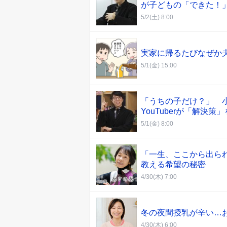
が子どもの「できた！
5/2(土) 8:00
実家に帰るたびなぜか
5/1(金) 15:00
「うちの子だけ？」 
YouTuberが「解決策
5/1(金) 8:00
「一生、ここから出ら
教える希望の秘密
4/30(木) 7:00
冬の夜間授乳が辛い…
4/30(木) 6:00