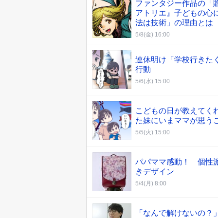
ファンタジー作品の「
アトリエ』子どもの心
法は技術」の理由とは
5/8(金) 16:00
連休明け「学校行きたく
行動
5/6(水) 15:00
こどもの日が教えてく
た妹にいまママが思う
5/5(火) 15:00
パパママ感動！ 個性
きデザイン
5/4(月) 8:00
「なんで解けないの？」