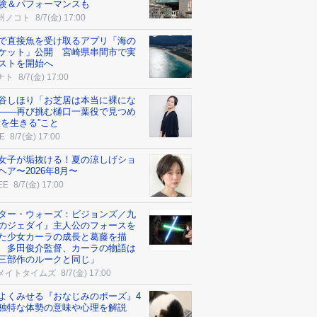
験＆パフォーマンスも
州ノコト
8/7(金) 17:00
で直接魚を受け取るアプリ「海の
ケット」公開 宮崎県串間市で実
ストを開始へ
ナト
8/7(金) 17:00
谷しほり「お芝居は本当に裸にな
――再び挑む樋口一葉役で見つめ
役を生きる”こと
E
8/7(金) 17:00
女子が垢抜ける！夏の涼しげショ
ヘア〜2026年8月〜
EE
8/7(金) 17:00
ター・ウォーズ：ビジョンズ／九
のジェダイ』主人公のフォースを
た少女カーラの成長と葛藤を描
 多田俊介監督、カーラの物語は
三部作のルークと同じ」
メイトタイムズ
8/7(金) 17:00
よくみせる『おなじみのポーズ』4
独特な体勢の意味や心理を解説