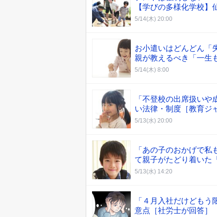
【学びの多様化学校】
5/14(木) 20:00
お小遣いはどんどん「失
親が教えるべき「一生
5/14(木) 8:00
「不登校の出席扱いや
い法律・制度［教育ジ
5/13(水) 20:00
「あの子のおかげで私
て親子がたどり着いた
5/13(水) 14:20
「４月入社だけどもう
意点［社労士が回答］