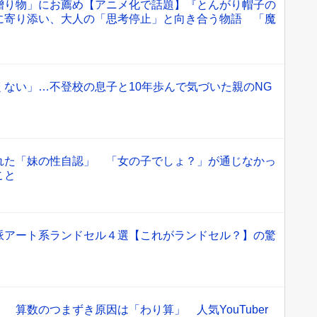
贈り物」にお薦め【アニメ化で話題】『とんがり帽子の
に寄り添い、大人の「思考停止」と向き合う物語 「魔
ない」…不登校の息子と10年歩んで気づいた親のNG
れた「妹の性自認」 「女の子でしょ？」が通じなかっ
こと
派アート系ランドセル４選【これがランドセル？】の驚
 算数のつまずき原因は「わり算」 人気YouTuber