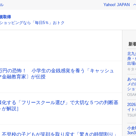
ル
Yahoo! JAPAN
規取得
ショッピングなら「毎日5％」おトク
新
北九
身・
出場
キタ
3万円の恐怖！ 小学生の金銭感覚を養う「キャッシュ
マ金融教育家〕が伝授
あべ
メの
ショ
OSA
様化する「フリースクール選び」で大切な５つの判断基
20
トが解説］
イト
TSU
小倉
3o
 不登校の子どもが笑顔を取り戻す「驚きの時間割り」