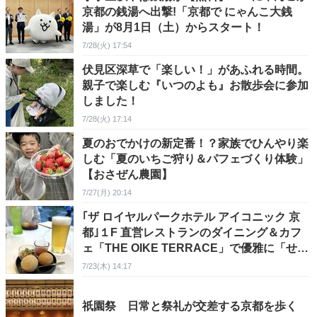
京都の銭湯へ出撃!「京都で にゃんこ大銭
湯」が8月1日（土）からスタート！
7/28(火) 17:54
伏見区深草で「楽しい！」があふれる時間。
親子で楽しむ『いつのよも』お散歩会に参加
しました！
7/28(火) 17:14
夏のおでかけの新定番！？家族でひんやり楽
しむ「夏のいちご狩り＆パフェづくり体験」
【おさぜん農園】
7/27(月) 20:14
｢ザ ロイヤルパークホテル アイコニック 京
都｣１F 直営レストランのダイニング＆カフ
ェ「THE OIKE TERRACE」で優雅に「せん
べろ」を楽しんできた～【京都市 中京区】
7/23(木) 14:17
祇園祭 日常と祭礼が交差する京都を歩く