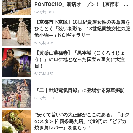
PONTOCHO」新店オープン！【京都市 中
京区】
6/20(土) 10:55
【京都市下京区】18世紀貴族女性の美意識を
ひもとく「装いを彩る—18世紀貴族女性の服
飾小物—」KCIギャラリー
6/18(木) 8:03
【黄檗山萬福寺】『黒牢城（こくろうじょ
う）』のロケ地となった国宝＆重文に大注
目！
6/17(水) 8:52
『二十世紀電氣目録』に登場する深草探訪
6/16(火) 11:00
“安くて旨い”の大正解がここにある。「ボク
のスタンド 四条烏丸店」で99円の『どデカ
焼き鳥レバー』を食らう！