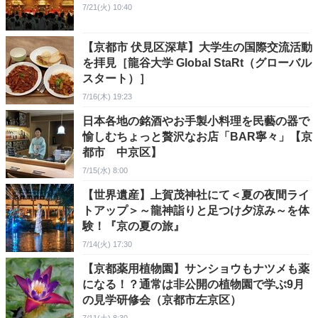
7/21(火) 10:40
【京都市 伏見区深草】大学生の国際交流活動
を拝見［龍谷大学 Global StaRt（グローバル
スタート）］
7/16(木) 19:23
日本各地の銘酒やお手製小料理を民藝の器で
愉しむちょっと贅沢なお店「BAR寧々」【京
都市 中京区】
7/15(水) 8:00
【世界遺産】上賀茂神社にて＜夏の夜間ライ
トアップ＞～龍神詣りと足つけ夕涼み～を体
験！『京の夏の旅』
7/14(火) 17:30
【京都薬用植物園】サンショウもナツメも薬
になる！？通常は非公開の植物園で学ぶ9月
の見学研修会（京都市左京区）