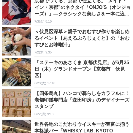
京都でつくる、京都で仕立てる。“メイド・
イン・京都”のネクタイ「ONJO’S（オンジョ
ーズ）」―クラシックな美しさを一本に込め
て
7/3(金) 8:10
＜伏見区深草＞親子でおむすび作りを楽しめ
るイベント【あえるぷろじぇくと】の「おむ
すびとお味噌汁」
7/2(木) 9:35
「ステーキのあさくま 京都伏見店」が6月25
日（木）グランドオープン【京都市 伏見
区】
6/23(火) 17:10
【四条烏丸】ハンコで暮らしをカラフルに！
老舗印鑑専門店「森田印房」のデザイナーズ
スタンプ
6/22(月) 9:13
世界各地のこだわりウイスキーが豊富に揃う
本格派バー「WHISKY LAB. KYOTO