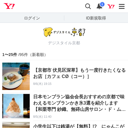
Yahoo! JAPAN
検索
通知
i
ログイン
ID新規取得
デジスタイル京都
1〜25件
/95件（新着順）
【京都市 伏見区深草】もう一度行きたくなる
お店［カフェ CØ（コー）］
8/6(木) 19:15
日本モンブラン協会会長おすすめの京都で味
わえるモンブランかき氷3選を紹介します
【和栗専門 紗織、無碍山房サロン・ド・ム
ゲ、マールブランシュ】
8/5(水) 11:40
小学生以下は銭湯が【無料】!? にゃんこが