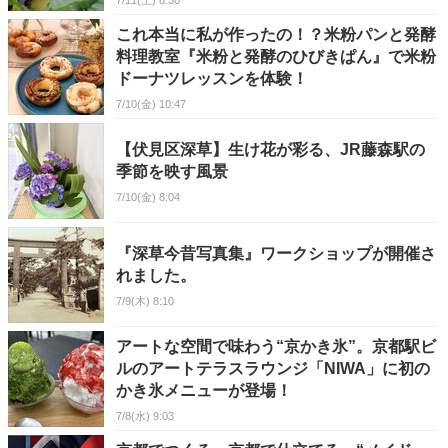
7/11(土) 8:30
これ本当に私が作ったの！？米粉パンと発酵
料理教室『米粉と発酵のひびきぱん』で米粉
ドーナツレッスンを体験！
7/10(金) 10:47
【伏見区深草】生け花が彩る、JR藤森駅の
季節を映す風景
7/10(金) 8:04
『深草今昔写真集』ワークショップが開催さ
れました。
7/9(木) 8:10
アートな空間で味わう“京かき氷”。京都駅ビ
ルのアートテラスラウンジ「NIWA」に初の
かき氷メニューが登場！
7/8(水) 9:03