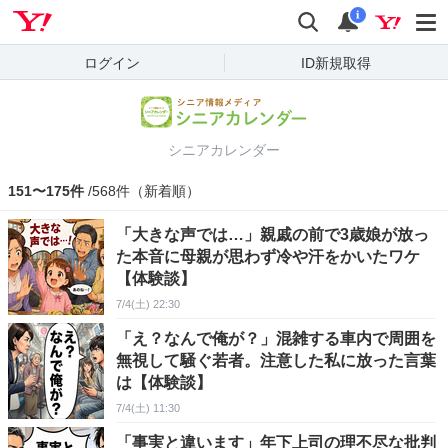
Yahoo! JAPAN
検索
通知
i
ログイン
ID新規取得
シニアカレンダー
151〜175件
/568件（新着順）
「大きな声では…」親戚の前で3歳娘が放っ
た本音に母親が思わず冷や汗をかいたワケ
【体験談】
7/4(土) 22:30
「え？なんで俺が？」混雑する車内で周囲を
無視して騒ぐ若者。注意した私に放った言葉
は【体験談】
7/4(土) 11:30
「事実と違います」年下上司の理不尽な批判