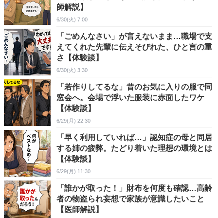
師解説】
6/30(火) 7:00
「ごめんなさい」が言えないまま…職場で支
えてくれた先輩に伝えそびれた、ひと言の重
さ【体験談】
6/30(火) 3:30
「若作りしてるな」昔のお気に入りの服で同
窓会へ。会場で浮いた服装に赤面したワケ
【体験談】
6/29(月) 22:30
「早く利用していれば…」認知症の母と同居
する姉の疲弊。たどり着いた理想の環境とは
【体験談】
6/29(月) 11:30
「誰かが取った！」財布を何度も確認…高齢
者の物盗られ妄想で家族が意識したいこと
【医師解説】