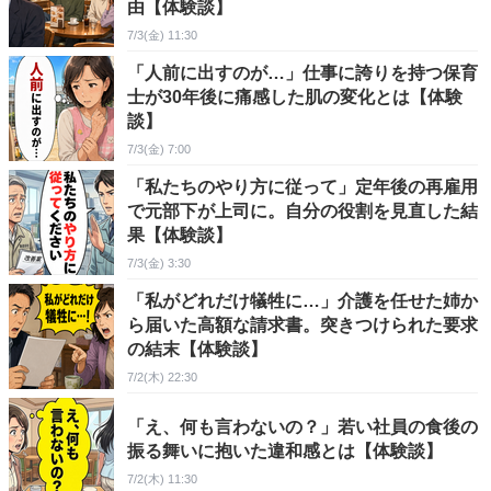
由【体験談】
7/3(金) 11:30
「人前に出すのが…」仕事に誇りを持つ保育
士が30年後に痛感した肌の変化とは【体験
談】
7/3(金) 7:00
「私たちのやり方に従って」定年後の再雇用
で元部下が上司に。自分の役割を見直した結
果【体験談】
7/3(金) 3:30
「私がどれだけ犠牲に…」介護を任せた姉か
ら届いた高額な請求書。突きつけられた要求
の結末【体験談】
7/2(木) 22:30
「え、何も言わないの？」若い社員の食後の
振る舞いに抱いた違和感とは【体験談】
7/2(木) 11:30