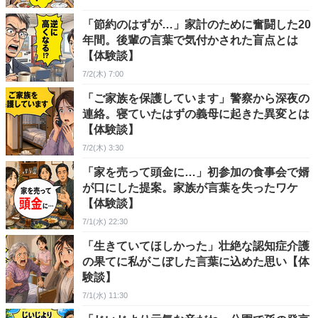
「節約のはずが…」家計のために奮闘した20
年間。後輩の言葉で気付かされた盲点とは
【体験談】
7/2(木) 7:00
「ご家族を保護しています」警察から深夜の
連絡。寝ていたはずの義母に起きた異変とは
【体験談】
7/2(木) 3:30
「家を売って頭金に…」初参加の食事会で婿
が口にした提案。家族が言葉を失ったワケ
【体験談】
7/1(水) 22:30
「生きていてほしかった」壮絶な認知症介護
の果てに私がこぼした言葉に込めた思い【体
験談】
7/1(水) 11:30