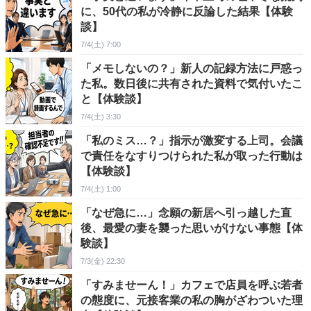
に、50代の私が冷静に反論した結果【体験
談】
7/4(土) 7:00
「メモしないの？」新人の記録方法に戸惑っ
た私。数日後に共有された資料で気付いたこ
と【体験談】
7/4(土) 3:30
「私のミス…？」指示が激変する上司。会議
で責任をなすりつけられた私が取った行動は
【体験談】
7/4(土) 1:00
「なぜ急に…」念願の新居へ引っ越した直
後、最愛の妻を襲った思いがけない事態【体
験談】
7/3(金) 22:30
「すみませーん！」カフェで店員を呼ぶ若者
の態度に、元接客業の私の胸がざわついた理