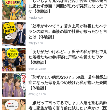
「じいじより元気な音だね」公園で孫の発言
に思わず赤面！周囲が思わず笑顔になったワ
ケ【体験談】
7/1(水) 7:00
「効率がすべて？」若き上司が無視したベテ
ランの助言。商談の場で社長が放ったひと言
とは【体験談】
7/1(水) 3:30
「ありがたいけれど…」氏子の私が神社で見
た若者たちの参拝姿に戸惑いを覚えたワケ
【体験談】
6/30(火) 22:30
「恥ずかしい病気なの？」59歳、若年性認知
症になった母を見つめ続けた私が抱いた疑問
【体験談】
6/30(火) 11:30
「嫌だって言ってるでしょ」入浴を拒む高齢
者…家族が強く言う前に試したい声かけ【医