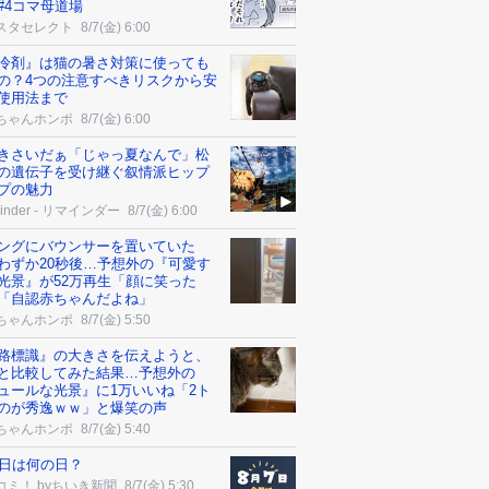
#4コマ母道場
スタセレクト
8/7(金) 6:00
冷剤』は猫の暑さ対策に使っても
の？4つの注意すべきリスクから安
使用法まで
ちゃんホンポ
8/7(金) 6:00
きさいだぁ「じゃっ夏なんで」松
の遺伝子を受け継ぐ叙情派ヒップ
プの魅力
minder - リマインダー
8/7(金) 6:00
ングにバウンサーを置いていた
わずか20秒後…予想外の『可愛す
光景』が52万再生「顔に笑った
「自認赤ちゃんだよね」
ちゃんホンポ
8/7(金) 5:50
路標識』の大きさを伝えようと、
と比較してみた結果…予想外の
ュールな光景』に1万いいね「2ト
のが秀逸ｗｗ」と爆笑の声
ちゃんホンポ
8/7(金) 5:40
7日は何の日？
コミ！ byちいき新聞
8/7(金) 5:30