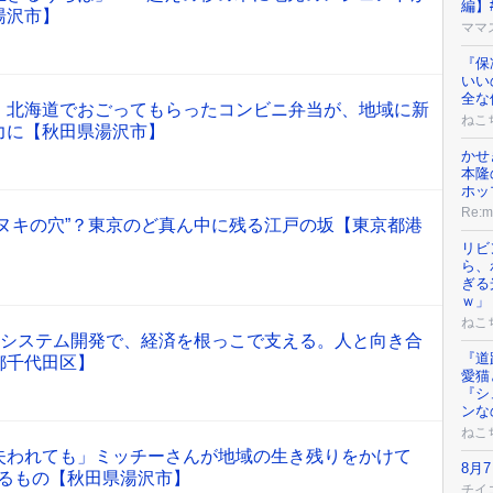
編】
湯沢市】
ママ
『保
いい
全な
」北海道でおごってもらったコンビニ弁当が、地域に新
ねこ
力に【秋田県湯沢市】
かせ
本隆
ホッ
Re:
ヌキの穴”？東京のど真ん中に残る江戸の坂【東京都港
リビ
ら、
ぎる
ｗ」
ねこ
いシステム開発で、経済を根っこで支える。人と向き合
『道
都千代田区】
愛猫
『シ
ンな
ねこ
失われても」ミッチーさんが地域の生き残りをかけて
8月
けるもの【秋田県湯沢市】
チイ