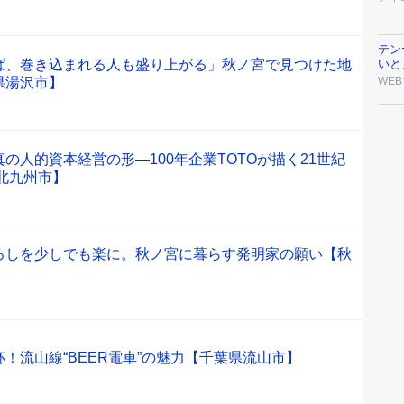
テン
ば、巻き込まれる人も盛り上がる」秋ノ宮で見つけた地
いと
県湯沢市】
WEB
の人的資本経営の形―100年企業TOTOが描く21世紀
北九州市】
ろしを少しでも楽に。秋ノ宮に暮らす発明家の願い【秋
！流山線“BEER電車”の魅力【千葉県流山市】