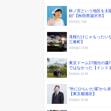
秋ノ宮という地区を太陽
顔”【秋田県湯沢市】
3/22(日) 7:00
滝桜だけじゃもったい
三春町】
3/20(金) 13:00
東京ドーム17個分の森
ではなかった【インド
3/19(木) 22:45
“外にひらいた場”から
【東京都港区】
3/19(木) 15:00