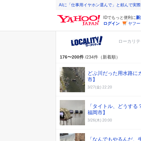
Y
AIに「仕事用イヤホン選んで」と頼んで実
a
IDでもっと便利に
新
h
ログイン
ヤフー
o
o
ローカリテ
!
J
A
176〜200件
/234件（新着順）
P
A
どぶ川だった用水路に
N
市】
3/27(金) 22:20
「タイトル、どうする
福岡市】
3/26(木) 20:00
「なんでもやるんだ、