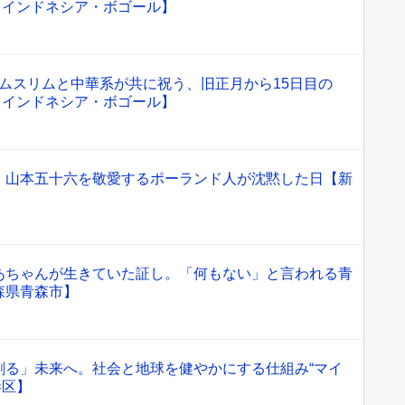
編 -【インドネシア・ボゴール】
 ムスリムと中華系が共に祝う、旧正月から15日目の
編 -【インドネシア・ボゴール】
」山本五十六を敬愛するポーランド人が沈黙した日【新
あちゃんが生きていた証し。「何もない」と言われる青
森県青森市】
創る」未来へ。社会と地球を健やかにする仕組み“マイ
港区】