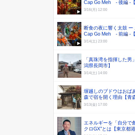
Cap Go Meh - 後
3/16(月) 12:00
断食の夜に響く太鼓 ー
Cap Go Meh - 前
3/14(土) 23:00
「真珠湾を指揮した男
潟県長岡市】
3/14(土) 14:00
塀越しのブドウはおば
森で宿を開く理由【青
3/13(金) 17:00
エネルギーを「自分で
クロGX”とは【東京都