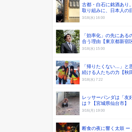
古都・白石に銘酒あり
取り組みに、日本人の
3/18(水) 16:00
「効率化」の先にある
合う理由【東京都新宿
3/18(水) 15:00
「帰りたくない…」と
続ける人たちの力【秋
3/18(水) 7:22
レッサーパンダは「友
は？【宮城県仙台市】
3/16(月) 19:00
断食の夜に響く太鼓 ー