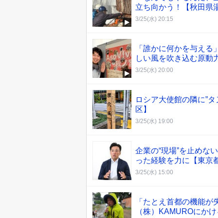
立ち向かう！【秋田県
3/25(水) 20:15
「誰かに何かを与える
しい風を吹き込む原動
3/25(水) 20:00
ロシア大使館の隣に”タ
区】
3/25(水) 19:00
企業の“現場”を止めな
った経験を力に【東京
3/25(水) 15:00
「たとえ首都の機能が
（株）KAMUROにか