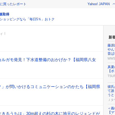
際に買ったレポート
Yahoo! JAPAN
規取得
ショッピングなら「毎日5％」おトク
ィ！
新
藤原
やん
昔ば
WW
カルガモ発見！下水道整備のおかげか？【福岡県八女
真夏
【ボ
TSU
？」が問いかけるコミュニケーションのかたち【福岡県
彼氏
て誰
うと
Ｊタ
＜義
【マ
生きるうちは」30m超えの杉の木に地元のレジェンドが