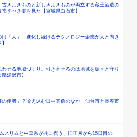
。古きよきものと新しきよきものが両立する蔵王酒造の
目指すべき姿を見た【宮城県白石市】
のは「人」。進化し続けるテクノロジー企業が人と向き
区】
思わせる地域づくり。引き寄せるのは地域を脈々と守り
田県湯沢市】
好の使者」？冷え込む日中関係のなか、仙台市と長春市
 ムスリムと中華系が共に祝う、旧正月から15日目の