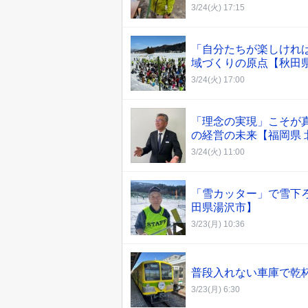
3/24(火) 17:15
「自分たちが楽しけれ
域づくりの原点【秋田
3/24(火) 17:00
「理念の実現」こそが真
の経営の未来【福岡県 
3/24(火) 11:00
「雪カッター」で雪下
田県湯沢市】
3/23(月) 10:36
普段入れない車庫で乾杯
3/23(月) 6:30