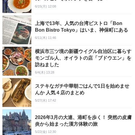
6/15(月) 12:08
上海で13年、人気の台湾ビストロ「Bon
Bon Bistro Tokyo」はいま、神保町にある
6/11(木) 11:46
横浜市三ツ境の新疆ウイグル自治区に暮らす
モンゴル人、オイラトの店「ブドウエン」を
訪ねました
6/4(木) 13:28
ステキなガチ中華朝ごはんで1日を始めませ
んか 人気４店のまとめ
5/27(水) 17:42
2026年3月の大連、港町を歩く！ 突然の皮膚
炎から始まった漢方体験の旅
5/22(金) 12:30