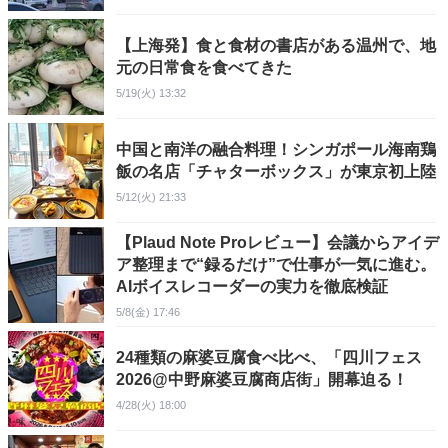
【上海発】食と食材の書店がある温州で、地
元の日常食を食べてきた
5/19(火) 13:32
中国と南洋の融合料理！シンガポール海南鶏
飯の名店「チャターボックス」が東京初上陸
5/12(火) 21:33
【Plaud Note Proレビュー】会議からアイデ
ア整理まで“録るだけ”で仕事が一気に進む。
AIボイスレコーダーの実力を徹底検証
5/8(金) 17:46
24種類の麻婆豆腐食べ比べ、「四川フェス
2026@中野麻婆豆腐商店街」開幕迫る！
4/28(火) 18:00