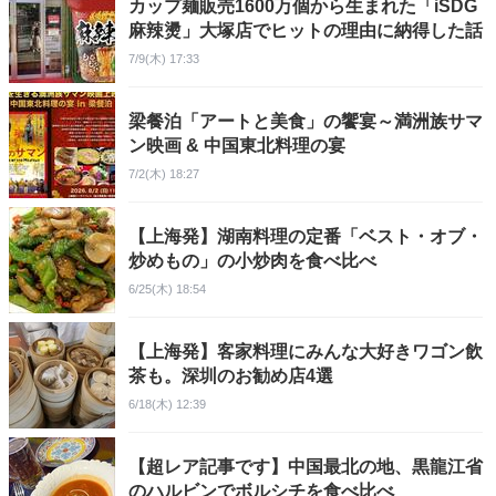
カップ麺販売1600万個から生まれた「iSDG
麻辣燙」大塚店でヒットの理由に納得した話
7/9(木) 17:33
梁餐泊「アートと美食」の饗宴～満洲族サマ
ン映画 & 中国東北料理の宴
7/2(木) 18:27
【上海発】湖南料理の定番「ベスト・オブ・
炒めもの」の小炒肉を食べ比べ
6/25(木) 18:54
【上海発】客家料理にみんな大好きワゴン飲
茶も。深圳のお勧め店4選
6/18(木) 12:39
【超レア記事です】中国最北の地、黒龍江省
のハルビンでボルシチを食べ比べ