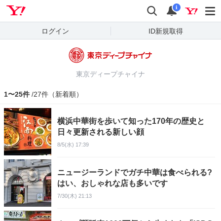
Yahoo! JAPAN
検索
通知
i
ログイン
ID新規取得
東京ディープチャイナ
1〜25件
/27件（新着順）
横浜中華街を歩いて知った170年の歴史と
日々更新される新しい顔
8/5(水) 17:39
ニュージーランドでガチ中華は食べられる?
はい、おしゃれな店も多いです
7/30(木) 21:13