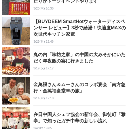
たりがトークイベントやります
3/26(木) 16:36
【BUYDEEM SmartHotウォーターディスペ
ンサー レビュー】3秒で給湯！快適度MAXの
次世代キッチン家電
3/23(月) 13:46
丸の内「味坊之家」の中国の大みそかにいた
だく年夜飯の宴に行きました
3/17(火) 17:17
金萬福さん＆ムーさんのコラボ宴会「南方急
行・金萬福食堂車の旅」
3/11(水) 17:18
在日中国人シェフ協会の新年会、御徒町「雅
亭」で知ったガチ中華の新しい流れ
3/4(水) 19:05