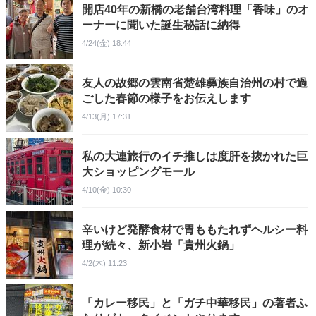
開店40年の新橋の老舗台湾料理「香味」のオ
ーナーに聞いた誕生秘話に納得
4/24(金) 18:44
友人の故郷の雲南省楚雄彝族自治州の村で過
ごした春節の様子をお伝えします
4/13(月) 17:31
私の大連旅行のイチ推しは度肝を抜かれた巨
大ショッピングモール
4/10(金) 10:30
辛いけど発酵食材で胃ももたれずヘルシー料
理が続々、新小岩「貴州火鍋」
4/2(木) 11:23
「カレー移民」と「ガチ中華移民」の著者ふ