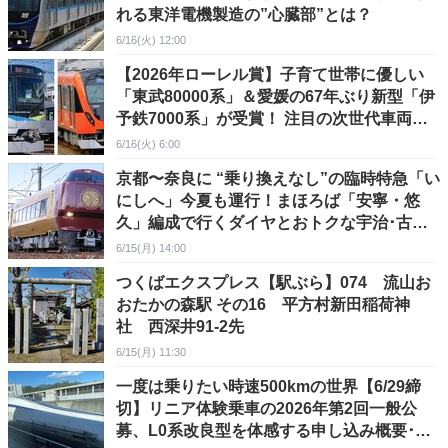
れる東洋電機製造の”心臓部”とは？
6/16(火) 12:00
【2026年ローレル賞】子育て世帯に優しい
「東武80000系」＆愛媛の67年ぶり新型「伊
予鉄7000系」が受賞！ 注目の次世代車両を
徹底解説
6/16(火) 6:00
京都〜奈良に “乗り換えなし”の臨時特急「い
にしへ」今夏も運行！まほろば「安寧・悠
久」編成で行くダイヤとおトクな宇治･古都
巡り旅ガイド
6/15(月) 14:00
つくばエクスプレス【駅ぶら】074 流山お
おたかの森駅 その16 平方村新田稲荷神
社 西深井91-2先
6/15(月) 11:30
一度は乗りたい時速500kmの世界【6/29締
切】リニア体験乗車の2026年第2回一般公
募、L0系改良型を体感する申し込み概要･料