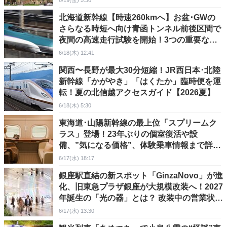
6/19(金) 5:30
北海道新幹線【時速260kmへ】お盆･GWの
さらなる時短へ向け青函トンネル前後区間で
夜間の高速走行試験を開始！3つの重要な試
験項目とは？
6/18(木) 12:41
関西〜長野が最大30分短縮！JR西日本･北陸
新幹線「かがやき」「はくたか」臨時便を運
転！夏の北信越アクセスガイド【2026夏】
6/18(木) 5:30
東海道･山陽新幹線の最上位「スプリームク
ラス」登場！23年ぶりの個室復活や設
備、”気になる価格”、体験乗車情報まで詳し
くご紹介！
6/17(水) 18:17
銀座駅直結の新スポット「GinzaNovo」が進
化、旧東急プラザ銀座が大規模改装へ！2027
年誕生の「光の器」とは？ 改装中の営業状況
も解説
6/17(水) 13:30