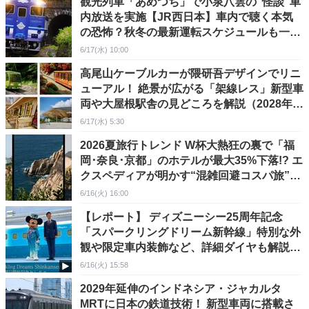
観光列車「あめつち」で小泉八雲の“怪談”車
内放送を実施【JR西日本】車内で聴く本気
の恐怖？秋冬の最新運転スケジュールも一挙
公開
6/17(水) 10:00
高尾山ケーブルカーが隈研吾デザインでリニ
ューアル！ 絶景が広がる「架線レス」新型車
両や大屋根駅舎の見どころを解説（2028年春
デビュー）
6/17(水) 5:30
2026夏旅行トレンド W杯大熱狂の裏で「福
岡･奈良･京都」のホテルが最大35%下落!? エ
クスペディアが明かす“混雑回避コスパ旅”の
穴場エリア
6/16(火) 16:00
【レポート】 ディズニーシー25周年記念
「スパークリングドリーム新幹線」特別な外
観や限定車内装飾など、詳細ダイヤも解説！
6/19運行開始
6/16(火) 15:58
2029年延伸のインドネシア・ジャカルタ
MRTに日本の鉄道技術！ 新型車両に搭載さ