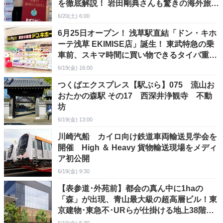
を徹底解説！ 岩田剛典さんも驚きの海外旅行
最新事情
6/20(土) 6:00
6月25日オープン！ 浅草駅直結「ドン・キホ
ーテ浅草 EKIMISE店」誕生！ 東武特急の乗
車前、スキマ時間に買い物できるタイパ重視
の新拠点
6/19(金) 16:00
つくばエクスプレス【駅ぶら】075 流山お
おたかの森駅 その17 西深井浄観寺 不動
坊
6/19(金) 13:00
川崎汽船 カイロ向け鉄道車両輸送見学会を
開催 High ＆ Heavy 貨物輸送現場をメディ
ア初公開
6/19(金) 9:30
【表参道･外苑前】都会の真ん中に1haの
「森」が出現、青山最大級の超高層ビル！東
京建物･東急不･URらが仕掛ける地上38階の
巨大複合施設