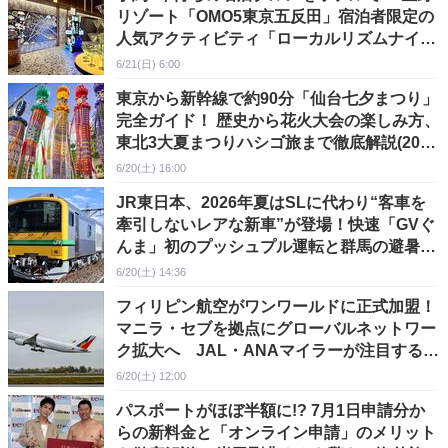
リゾート「OMO5東京五反田」宿泊者限定の
人気アクティビティ「ローカルリズムナイ
ト」体験レポ
6/21(日) 6:00
東京から新幹線で約90分「仙台七夕まつり」
完全ガイド！ 歴史から花火大会の楽しみ方、
東北3大夏まつりハシゴ旅まで徹底解説(2026
年版)
6/20(土) 16:00
JR東日本、2026年夏はSLに代わり“客車を
牽引しないレアな新車”が登場！快速「GVぐ
んま」初のプッシュプル運転と群馬の避暑旅
ガイド
6/20(土) 14:36
フィリピン航空がワンワールドに正式加盟！
マニラ・セブを拠点にグローバルネットワー
ク拡大へ JAL・ANAマイラーが注目する理
由とは？
6/20(土) 12:00
パスポートがほぼ半額に!? 7月1日申請分か
らの新料金と「オンライン申請」のメリット