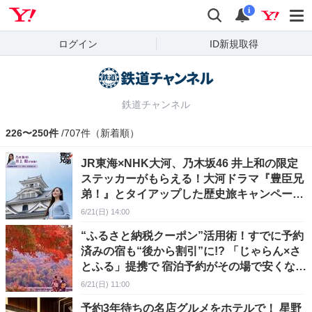
Yahoo! JAPAN
検索
通知
i
ログイン
ID新規取得
鉄道チャンネル
226〜250件
/707件（新着順）
JR東海×NHK大河、乃木坂46 井上和の限定
ステッカーがもらえる！大河ドラマ『豊臣兄
弟！』とタイアップした歴史旅キャンペーン
が始動
6/21(日) 14:00
“ふるさと納税クーポン”活用術！すでに予約
済みの宿も“後から割引”に!? 「じゃらん×さ
とふる」提携で 宿泊予約がその場で安くなる
【今秋スタート】
6/21(日) 11:00
予約3年待ちの名店グルメをホテルで！ 星野