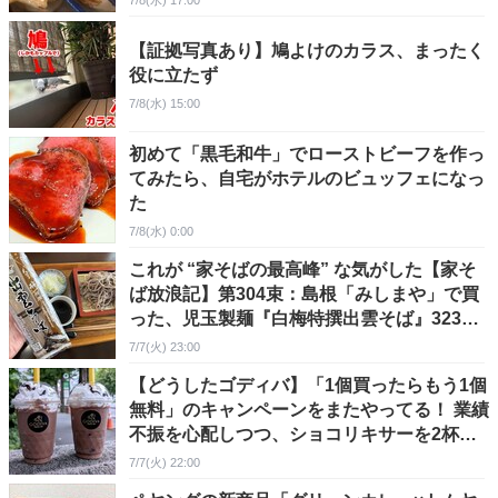
7/8(水) 17:00
【証拠写真あり】鳩よけのカラス、まったく
役に立たず
7/8(水) 15:00
初めて「黒毛和牛」でローストビーフを作っ
てみたら、自宅がホテルのビュッフェになっ
た
7/8(水) 0:00
これが “家そばの最高峰” な気がした【家そ
ば放浪記】第304束：島根「みしまや」で買
った、児玉製麺『白梅特撰出雲そば』323円
（1人前107円）
7/7(火) 23:00
【どうしたゴディバ】「1個買ったらもう1個
無料」のキャンペーンをまたやってる！ 業績
不振を心配しつつ、ショコリキサーを2杯美
味しく頂きました!!
7/7(火) 22:00