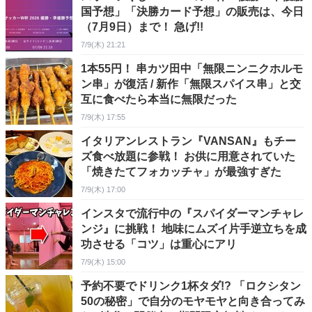
国予想」「決勝カード予想」の販売は、今日
（7月9日）まで！ 急げ!!
7/9(木) 21:21
1本55円！ 串カツ田中「無限ニンニクホルモ
ン串」が復活 / 新作「無限スパイス串」と交
互に食べたら本当に無限だった
7/9(木) 17:55
イタリアンレストラン『VANSAN』もチー
ズ食べ放題に参戦！ お供に用意されていた
「焼きたてフォカッチャ」が最強すぎた
7/9(木) 17:00
インスタで流行中の『スパイダーマンチャレ
ンジ』に挑戦！ 地味にムズイ片手逆立ちを成
功させる「コツ」は重心にアリ
7/9(木) 15:00
予約不要でドリンク1杯タダ!? 「ロクシタン
50の秘密」で自分のモヤモヤと向き合ってみ