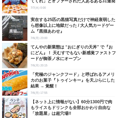
てくれ」とオファーされた人あるある31連発
7/7(火) 0:00
実在する25匹の黒猫写真だけで神経衰弱した
ら想像以上に地獄だった / 大人気カードゲー
ム『黒猫あわせ』
7/6(月) 23:00
てんやの新業態は “おにぎりの天丼” で『お
にどん』！ 天むすでもない新感覚ファストフ
ードが御茶ノ水にオープン
7/6(月) 20:15
「究極のジャンクフード」と呼ばれるアメリ
カのお菓子『トゥインキー』を天ぷらにした
結果 → 覚醒！
7/6(月) 17:55
【ネット上に情報がない】60分1300円で肉
もライスもドリンクも全部おかわり自由な
「放題屋」は超穴場!!