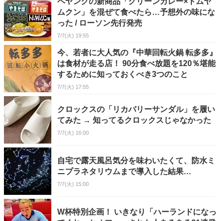
ペヤングの新商品「グリーンカレー×トムヤ
ムクン」を混ぜて食べたら…予想外の味にな
った / ローソン先行発売
7/7(火) 19:55
今、若者に大人気の『中華回転火鍋 転多多』
は食材が走る店！ 90分食べ放題を120％堪能
するために知っておくべき3つのこと
7/7(火) 17:55
クロックスの「リカバリーサンダル」を履い
てみた → 知ってるクロックスじゃなかった
7/7(火) 16:00
自宅で露天風呂気分を味わいたくて、防水ミ
ニプラネタリウムまで導入した結果…
7/7(火) 15:00
W杯特別企画！ いきなり「ハーランドになっ