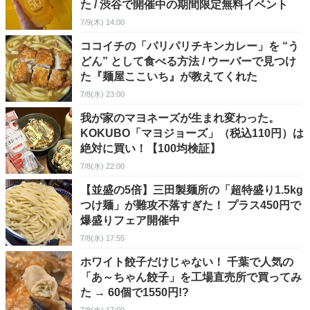
た / 渋谷で開催中の期間限定無料イベント
7/9(木) 14:00
ココイチの「パリパリチキンカレー」を “う
どん” として食べる方法 / ウーバーで見つけ
た『麺屋ここいち』が教えてくれた
7/8(水) 23:00
我が家のマヨネーズが生まれ変わった。
KOKUBO「マヨジョーズ」（税込110円）は
絶対に買い！【100均検証】
7/8(水) 22:00
【並盛の5倍】三田製麺所の「超特盛り1.5kg
つけ麺」が難攻不落すぎた！ プラス450円で
爆盛りフェア開催中
7/8(水) 17:55
ホワイト餃子だけじゃない！ 千葉で人気の
「あ～ちゃん餃子」を工場直売所で買ってみ
た → 60個で1550円!?