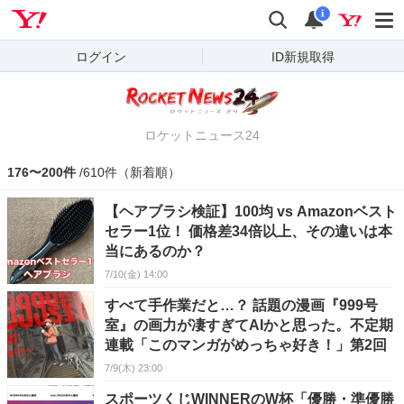
Yahoo! JAPAN
検索
通知
i
ログイン
ID新規取得
ロケットニュース24
176〜200件
/610件（新着順）
【ヘアブラシ検証】100均 vs Amazonベスト
セラー1位！ 価格差34倍以上、その違いは本
当にあるのか？
7/10(金) 14:00
すべて手作業だと…？ 話題の漫画『999号
室』の画力が凄すぎてAIかと思った。不定期
連載「このマンガがめっちゃ好き！」第2回
7/9(木) 23:00
スポーツくじWINNERのW杯「優勝・準優勝