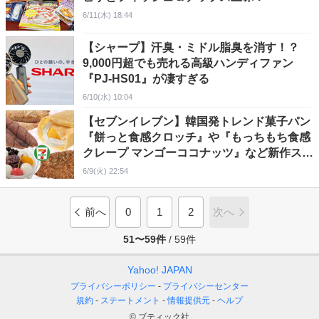
6/11(木) 18:44
【シャープ】汗臭・ミドル脂臭を消す！？
9,000円超でも売れる高級ハンディファン
『PJ-HS01』が凄すぎる
6/10(水) 10:04
【セブンイレブン】韓国発トレンド菓子パン
『餅っと食感クロッチ』や『もっちもち食感
クレープ マンゴーココナッツ』など新作スイ
ーツ・パン登場！
6/9(火) 22:54
前へ
0
1
2
次へ
51〜59件
/
59件
Yahoo! JAPAN
プライバシーポリシー
プライバシーセンター
規約
ステートメント
情報提供元
ヘルプ
© ブティック社