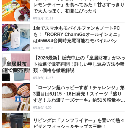
レモンティー」を食べてみた！甘さすっきり
で大人っぽく、初夏にぴったり
6/15(月) 21:11
1台でスマホもモバイルファンもノートPC
も！『RORRY CharmGoオールインミニ』
は45W&4台同時充電可能なモバイルバッテ
リー
6/13(土) 10:32
【2026最新】販売中止の「皇居財布」がネッ
ト抽選で販売再開！詳しい申し込み方法や種
類・価格を徹底解説
6/12(金) 11:47
「ローソン超ハッピーすぎ！チャレンジ」第
3週目は6月15・16日発売！スイーツ『盛り
すぎ！ふわ濃チーズケーキ』約51％増量や
『合わせすぎ！カツ×フランクカレー（中
6/12(金) 8:30
辛）』など全15品！
リビングに「ノンフライヤー」を置いて熱々
ピザとフィッシュ＆チップス三昧！