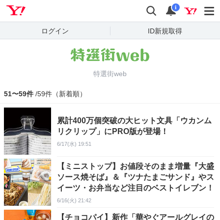
Yahoo! JAPAN
検索
通知
i
ログイン
ID新規取得
特選街web
51〜59件
/59件（新着順）
累計400万個突破の大ヒット文具「ウカンム
リクリップ」にPRO版が登場！
6/17(水) 19:51
【ミニストップ】お値段そのまま増量『大盛
ソース焼そば』＆『ツナたまごサンド』やス
イーツ・お弁当など注目のベストイレブン！
6/16(火) 21:42
【チョコパイ】新作「華やぐアールグレイの