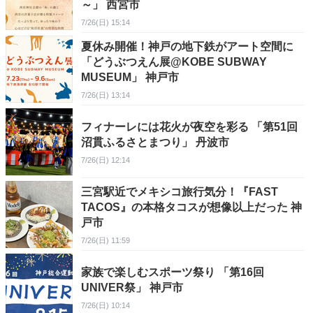
～」 西宮市
7/26(日) 15:14
夏休み開催！神戸の地下鉄がアート空間に
「どうぶつえん展@KOBE SUBWAY
MUSEUM」 神戸市
7/26(日) 13:14
フィナーレには花火が夜空を彩る 「第51回
沼貫ふるさとまつり」 丹波市
7/26(日) 12:14
三宮駅近でメキシコ旅行気分！『FAST
TACOS』の本格タコスが想像以上だった 神
戸市
7/26(日) 11:59
家族で楽しむスポーツ祭り 「第16回
UNIVER祭」 神戸市
7/26(日) 10:14