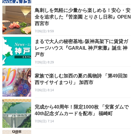
鳥刺しを気軽に少量から楽しめる！安心・安
全を追求した『苦楽園 とりさし日和』OPEN
西宮市
7/26(日) 9:59
まるで大人の秘密基地♪阪神高架下に賃貸ガ
レージハウス『GARAIL 神戸東灘』誕生 神
戸市
7/26(日) 8:29
家族で楽しむ加西の夏の風物詩 「第49回加
西サイサイまつり」 加西市
7/26(日) 8:14
完成から40周年！限定1000枚 「安富ダムで
40th記念ダムカードを配布」 福崎町
7/26(日) 7:14