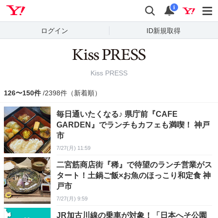
Yahoo! JAPAN
検索
通知
i
ログイン
ID新規取得
Kiss PRESS
126〜150件
/2398件（新着順）
毎日通いたくなる♪ 県庁前『CAFE
GARDEN』でランチもカフェも満喫！ 神戸
市
7/27(月) 11:59
二宮筋商店街『稀』で待望のランチ営業がス
タート！土鍋ご飯×お魚のほっこり和定食 神
戸市
7/27(月) 9:59
JR加古川線の乗車が対象！「日本へそ公園