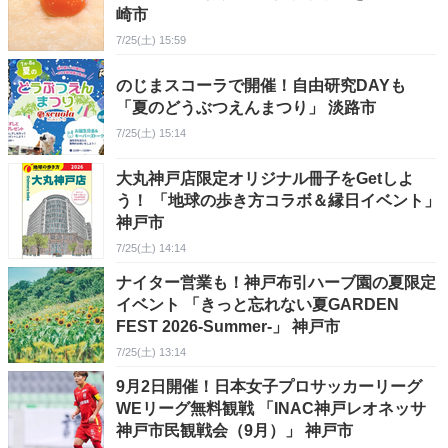
崎市
7/25(土) 15:59
のじまスコーラで開催！自由研究DAYも
「夏のどうぶつえんまつり」 淡路市
7/25(土) 15:14
大丸神戸店限定オリジナル冊子をGetしよ
う！ 「地球の歩き方コラボ＆縁日イベント」
神戸市
7/25(土) 14:14
ナイター営業も！神戸布引ハーブ園の夏限定
イベント 「きっと忘れない夏GARDEN
FEST 2026-Summer-」 神戸市
7/25(土) 13:14
9月2日開催！日本女子プロサッカーリーグ
WEリーグ無料観戦 「INAC神戸レオネッサ
神戸市民観戦会（9月）」 神戸市