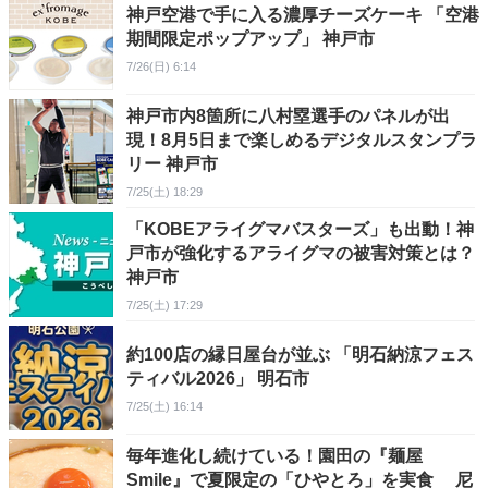
神戸空港で手に入る濃厚チーズケーキ 「空港
期間限定ポップアップ」 神戸市
7/26(日) 6:14
神戸市内8箇所に八村塁選手のパネルが出
現！8月5日まで楽しめるデジタルスタンプラ
リー 神戸市
7/25(土) 18:29
「KOBEアライグマバスターズ」も出動！神
戸市が強化するアライグマの被害対策とは？
神戸市
7/25(土) 17:29
約100店の縁日屋台が並ぶ 「明石納涼フェス
ティバル2026」 明石市
7/25(土) 16:14
毎年進化し続けている！園田の『麺屋
Smile』で夏限定の「ひやとろ」を実食 尼