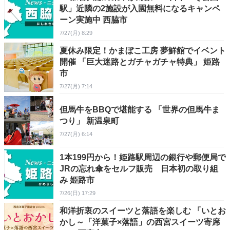
駅」近隣の2施設が入園無料になるキャンペ
ーン実施中 西脇市
7/27(月) 8:29
夏休み限定！かまぼこ工房 夢鮮館でイベント
開催 「巨大迷路とガチャガチャ特典」 姫路
市
7/27(月) 7:14
但馬牛をBBQで堪能する 「世界の但馬牛ま
つり」 新温泉町
7/27(月) 6:14
1本199円から！姫路駅周辺の銀行や郵便局で
JRの忘れ傘をセルフ販売 日本初の取り組
み 姫路市
7/26(日) 17:29
和洋折衷のスイーツと落語を楽しむ 「いとお
かし～「洋菓子×落語」の西宮スイーツ寄席