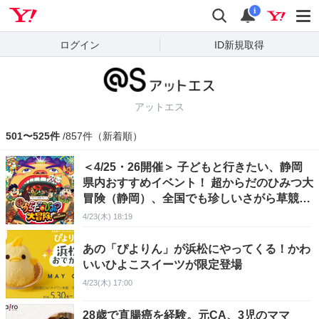
Yahoo! JAPAN
検索
通知
i
ログイン
ID新規取得
アットエス
501〜525件
/857件（新着順）
＜4/25・26開催＞ 子どもと行きたい、静岡
県内おすすめイベント！ 超からだのひみつ大
冒険（静岡）、全国でも珍しいさがら草競馬
（牧之原）、ミートフェス「肉祭」（三島）
4/23(木) 18:19
あの「ぴよりん」が浜松にやってくる！かわ
いいひよこスイーツが限定登場
4/23(木) 17:00
28歳で直腸癌を経験。元CA、3児のママ