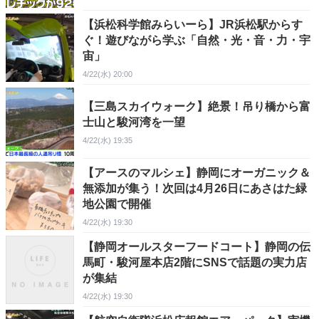
【浜松科学館みらいーら】JR浜松駅からす
ぐ！遊びながら学ぶ「自然・光・音・力・宇
宙」
4/22(水) 20:00
【三島スカイウォーク】絶景！吊り橋から富
士山と駿河湾を一望
4/22(水) 19:35
【アースのマルシェ】静岡にオーガニック＆
無添加が集う！次回は4月26日にあさはた緑
地公園で開催
4/22(水) 19:30
【静岡オールスターフードコート】静岡の伝
馬町・駿河屋本店2階にSNSで話題の実力店
が集結
4/22(水) 19:30