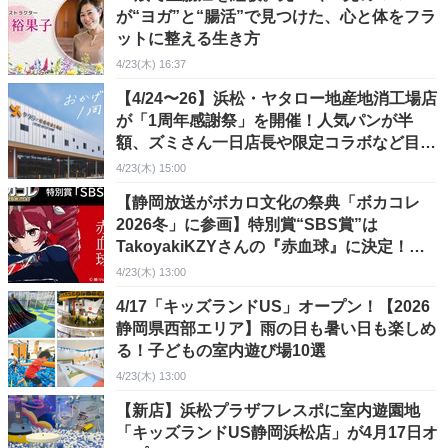
が“ヨガ”と“腸活”で見つけた、心と体をフラ
ットに整える生き方
4/23(木) 16:37
​【4/24〜26】浜松・ヤタロー地産地消工場店
が「1周年感謝祭」を開催！人気パンが半
額、ズミさん一日店長や限定コラボなど目玉
企画が満載の3日間！
4/23(木) 15:00
​【静岡放送がボカロ文化の祭典「ボカコレ
2026冬」に参画】特別賞“SBS賞”は
TakoyakiKZYさんの『赤血球』に決定！歌
唱する「重音テト」とは？
4/23(木) 13:00
4/17「キッズランドUS」オープン！【2026
静岡県西部エリア】雨の日も暑い日も楽しめ
る！子どもの室内遊び場10選
4/23(木) 13:00
​【新店】浜松プラザフレスポに室内遊園地
「キッズランドUS静岡浜松店」が4月17日オ