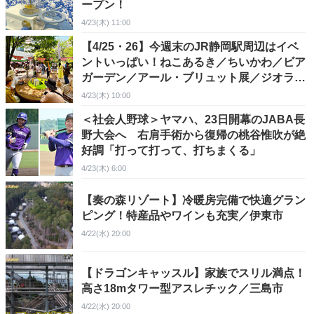
ープン！
4/23(木) 11:00
【4/25・26】今週末のJR静岡駅周辺はイベ
ントいっぱい！ねこあるき／ちいかわ／ビア
ガーデン／アール・ブリュット展／ジオラマ
／ #ダラット …
4/23(木) 10:00
​＜社会人野球＞ヤマハ、23日開幕のJABA長
野大会へ 右肩手術から復帰の桃谷惟吹が絶
好調「打って打って、打ちまくる」
4/23(木) 6:00
【奏の森リゾート】冷暖房完備で快適グラン
ピング！特産品やワインも充実／伊東市
4/22(水) 20:00
【ドラゴンキャッスル】家族でスリル満点！
高さ18mタワー型アスレチック／三島市
4/22(水) 20:00