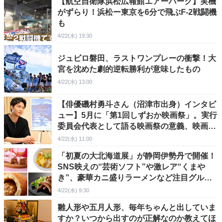
【航空自衛隊浜松広報館エアーパーク】実機
がずらり！浜松ー東京を6分で飛ぶF-2戦闘機
も
4/22(水) 19:30
ジュビロ磐田、ラストワンプレーの衝撃！大
宮を沈めた劇的逆転勝利が意味したもの
4/22(水) 13:00
【俳優磯村勇斗さん（沼津市出身）インタビ
ュー】5月に「第1回しずおか映画祭」。実行
委員会代表として語る映画祭の意義、映画と
の関わり
4/22(水) 11:00
「初夏の大北海道展」が静岡伊勢丹で開催！
SNS映えの“芸術ソフト”や激レア“くまや
き”、豪華カニ盛りラーメンなど注目グルメ
をピックアップ！
4/22(水) 9:30
雛人形や五月人形、毎年ちゃんと出していま
すか？いつから出すのが正解なのか教えてほ