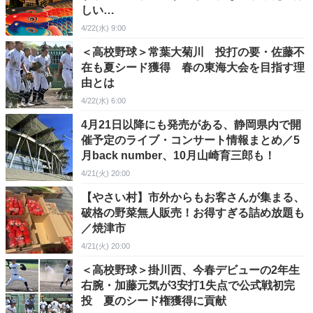
しい…
4/22(水) 9:00
＜高校野球＞常葉大菊川 投打の要・佐藤不
在も夏シード獲得 春の東海大会を目指す理
由とは
4/22(水) 6:00
4月21日以降にも発売がある、静岡県内で開
催予定のライブ・コンサート情報まとめ／5
月back number、10月山崎育三郎も！
4/21(火) 20:00
【やさい村】市外からもお客さんが集まる、
破格の野菜無人販売！お得すぎる詰め放題も
／焼津市
4/21(火) 20:00
＜高校野球＞掛川西、今春デビューの2年生
右腕・加藤元気が3安打1失点で公式戦初完
投 夏のシード権獲得に貢献