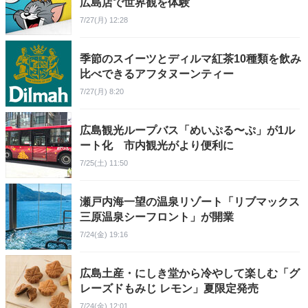
広島店で世界観を体験
7/27(月) 12:28
季節のスイーツとディルマ紅茶10種類を飲み
比べできるアフタヌーンティー
7/27(月) 8:20
広島観光ループバス「めいぷる〜ぷ」が1ル
ート化 市内観光がより便利に
7/25(土) 11:50
瀬戸内海一望の温泉リゾート「リブマックス
三原温泉シーフロント」が開業
7/24(金) 19:16
広島土産・にしき堂から冷やして楽しむ「グ
レーズドもみじ レモン」夏限定発売
7/24(金) 12:01