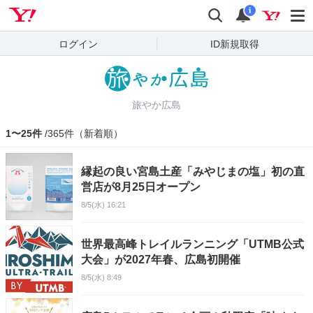
Yahoo! JAPAN
検索
通知
i
ログイン
ID新規取得
旅やか広島
1〜25件
/365件（新着順）
縁起の良い宮島土産「みやじまの塩」初の直
営店が8月25日オープン
8/5(水) 16:21
世界最高峰トレイルランニング「UTMB公式
大会」が2027年春、広島初開催
8/5(水) 8:49