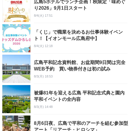
広島5ホテルでランチ企画！秋限定「味めぐ
り2026」9月1日スタート
8/4(火) 17:51
「くじ」で職業を決めるお仕事体験イベン
ト！【イオンモール広島府中】
8/4(火) 12:18
広島平和記念資料館、お盆期間9日間は完全
WEB予約 買い物券付きは初の試み
8/3(月) 18:53
被爆81年を迎える広島 平和記念式典と園内
平和イベントの全内容
8/3(月) 14:48
8月6日夜、広島で平和のアーチを組む参加型
アート「リアーチ・ヒロシマ」