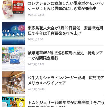
コレクションに追加したい限定ポケモンパッ
ケージ！もみじ饅頭のにしき堂が発売中
7/28(火) 12:08
東広島花火大会が7月29日開催 安芸津港周
辺で今年は千数百発を打ち上げ
7/28(火) 8:03
被爆電車653号で巡る広島の歴史 特別ツア
ーが期間限定運行
7/27(月) 19:02
和牛入りシェラトンバーガー登場 広島でア
メリカ＆ハワイフェア
7/27(月) 16:40
トムとジェリー85周年展が広島開催！そごう