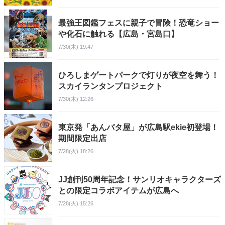
最強王図鑑フェスに親子で冒険！恐竜ショー
や化石に触れる【広島・宮島口】
7/30(木) 19:47
ひろしまゲートパークで灯りが夜空を舞う！
スカイランタンプロジェクト
7/30(木) 12:26
東京発「あんバタ屋」が広島駅ekie初登場！
期間限定出店
7/28(火) 18:26
JJ創刊50周年記念！サンリオキャラクターズ
との限定コラボアイテムが広島へ
7/28(火) 15:26