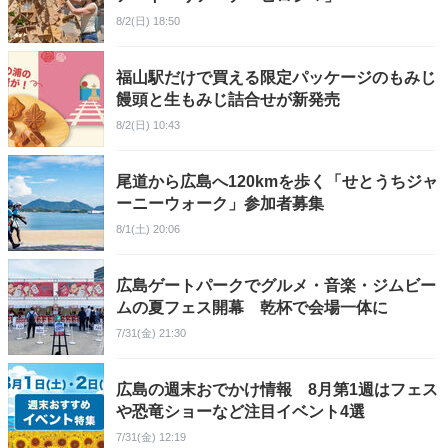
8/2(日) 18:50
福山駅だけで買える限定パッケージのもみじ
饅頭と生もみじ詰合せが新発売
8/2(日) 10:43
尾道から広島へ120kmを歩く「せとうちジャ
ーニーウォーク」参加者募集
8/1(土) 20:06
広島ゲートパークでグルメ・音楽・ジムビー
ムの夏フェス開幕 乾杯で会場一体に
7/31(金) 21:30
広島の週末おでかけ情報 8月第1週はフェス
や恐竜ショーなど注目イベント4選
7/31(金) 12:19