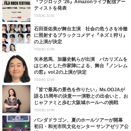
『フジロック '26』Amazonライブ配信アー
ティストを発表
7/22(水) 12:02
石田亜佑美が舞台主演 社会の危うさを冷徹
に照射するブラックコメディ『ネズミ狩り』
の上演が決定
7/22(水) 12:00
矢本悠馬、加藤史帆らが出演 バカリズムを
はじめとした作家陣による、舞台『ノンレム
の窓』vol.2の上演が決定
7/22(水) 12:00
「皆で最高の景色を作りたい」Ms.OOJAが
語る15周年の決意ーー演歌との出会いと、お
じゃファミと歩む大阪城ホールへの挑戦
7/22(水) 12:00
パンダドラゴン、夏のホールツアーが開幕
初日・和光市民文化センター サンアゼリア公