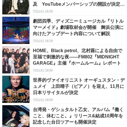
及 YouTubeメンバーシップの開設が決定＆
グッズ販売が開始
7/21(火) 18:30
劇団四季、ディズニーミュージカル『リトル
マーメイド』劇場取材会が開催 舞浜公演に
向けたアップデート内容について解説
7/21(火) 18:28
HOME、Black petrol、北村蕗による自由で
至福で刺激的な夜――FM802『MIDNIGHT
GARAGE』主催『ホームルーム』レポート
7/21(火) 18:00
世界的ヴァイオリニスト オーギュスタン・デ
ュメイ 上田晴子（ピアノ）を迎え、11月に
日本リサイタルが決定
7/21(火) 18:00
台湾発・ゲシュタルト乙女、アルバム『働く
こと、休むこと。』リリース&結成10周年を
記念した台日ツアーも開催決定