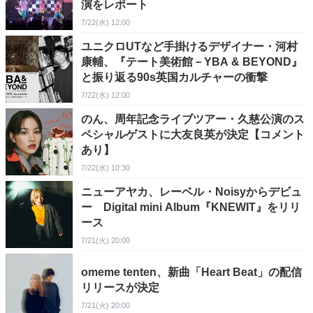
演をレポート
7/22(水) 12:00
ユニクロUTなど手掛けるデザイナー・河村
康輔、『テート美術館－YBA & BEYOND』
と振り返る90s英国カルチャーの衝撃
7/22(水) 12:00
のん、周年記念ライブツアー・久慈公演のス
ペシャルゲストに大友良英が決定【コメント
あり】
7/22(水) 10:30
ニューアヤカ、レーベル・Noisyからデビュ
ー Digital mini Album『KNEWIT』をリリ
ース
7/21(火) 20:00
omeme tenten、新曲「Heart Beat」の配信
リリースが決定
7/21(火) 20:00