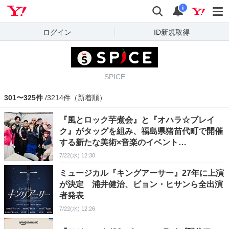
Yahoo! JAPAN
検索
通知
i
ログイン
ID新規取得
SPICE
301〜325件
/3214件（新着順）
『風とロック芋煮会』と『オハラ☆ブレイ
ク』がタッグを組み、福島県猪苗代町で開催
する新たな美術×音楽のイベント
『September JAM』とは？ 共同実行委員
7/22(水) 12:30
長である「風とロック」の箭内道彦氏と
ミュージカル『キングアーサー』27年に上演
GIP・菅真良氏に聞いた
が決定 浦井健治、ビョン・ヒサンら全出演
者発表
7/22(水) 12:26