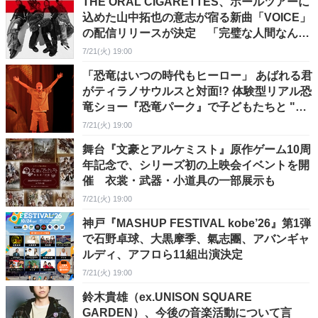
THE ORAL CIGARETTES、ホールツアーに
込めた山中拓也の意志が宿る新曲「VOICE」
の配信リリースが決定 「完璧な人間なんて
いない。完璧でない事が美しいと僕は思いま
7/21(火) 19:00
す。」
「恐竜はいつの時代もヒーロー」 あばれる君
がティラノサウルスと対面!? 体験型リアル恐
竜ショー『恐竜パーク』で子どもたちと "恐
竜ミッション"に挑戦
7/21(火) 19:00
舞台『文豪とアルケミスト』原作ゲーム10周
年記念で、シリーズ初の上映会イベントを開
催 衣裳・武器・小道具の一部展示も
7/21(火) 19:00
神戸『MASHUP FESTIVAL kobe’26』第1弾
で石野卓球、大黒摩季、氣志團、アバンギャ
ルディ、アフロら11組出演決定
7/21(火) 19:00
鈴木貴雄（ex.UNISON SQUARE
GARDEN）、今後の音楽活動について言