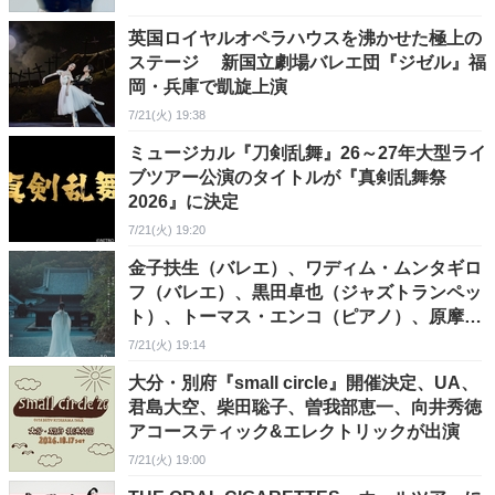
英国ロイヤルオペラハウスを沸かせた極上の
ステージ 新国立劇場バレエ団『ジゼル』福
岡・兵庫で凱旋上演
7/21(火) 19:38
ミュージカル『刀剣乱舞』26～27年大型ライ
ブツアー公演のタイトルが『真剣乱舞祭
2026』に決定
7/21(火) 19:20
金子扶生（バレエ）、ワディム・ムンタギロ
フ（バレエ）、黒田卓也（ジャズトランペッ
ト）、トーマス・エンコ（ピアノ）、原摩利
彦（音楽監督）ら出演 『OTOBUTAI 2026
7/21(火) 19:14
泉涌寺』開催決定
大分・別府『small circle』開催決定、UA、
君島大空、柴田聡子、曽我部恵一、向井秀徳
アコースティック&エレクトリックが出演
7/21(火) 19:00