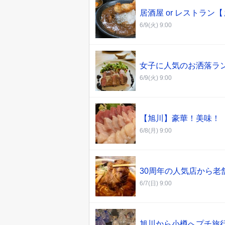
居酒屋 or レストラン
6/9(火) 9:00
女子に人気のお洒落ラ
6/9(火) 9:00
【旭川】豪華！美味！
6/8(月) 9:00
30周年の人気店から老
6/7(日) 9:00
旭川から小樽へプチ旅