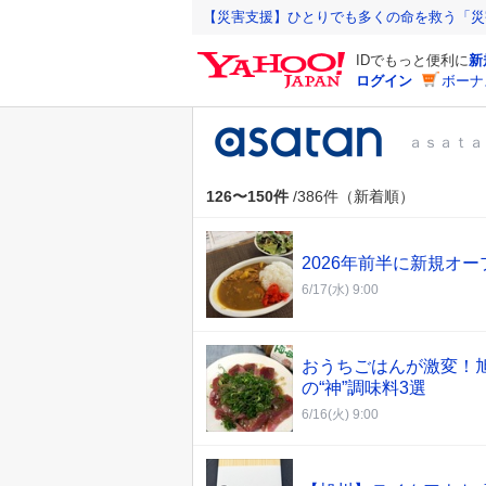
Y
【災害支援】ひとりでも多くの命を救う「災
a
IDでもっと便利に
新
h
ログイン
ボーナ
o
o
ａｓａｔａ
!
J
A
126〜150件
/386件（新着順）
P
A
2026年前半に新規オ
N
6/17(水) 9:00
おうちごはんが激変！
の“神”調味料3選
6/16(火) 9:00