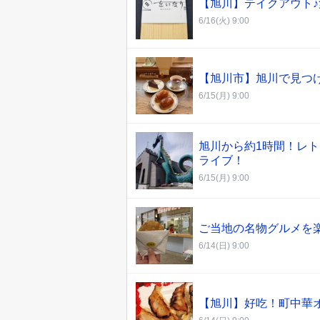
【旭川】テイクアウト
6/16(火) 9:00
【旭川市】旭川で見つ
6/15(月) 9:00
旭川から約1時間！レ
ライブ！
6/15(月) 9:00
ご当地の名物グルメを
6/14(日) 9:00
【旭川】好吃！町中華