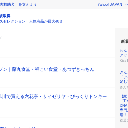
害救助犬」を支えよう
Yahoo! JAPAN
規取得
スセレクション 人気商品が最大40％
ｎ
新
わん
アッ
Kiss
ープン｜藤丸食堂・福こい食堂・あつずきっちん
さん
「ア
足し
さん
旭川で買える六花亭・サイゼリヤ・びっくりドンキー
【駅
「T
DN
専門
場！
鉄道