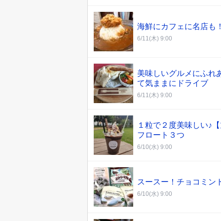
海鮮にカフェに名店も
6/11(木) 9:00
美味しいグルメにふれ
て気ままにドライブ
6/11(木) 9:00
１粒で２度美味しい♪
フロート３つ
6/10(水) 9:00
スースー！チョコミント
6/10(水) 9:00