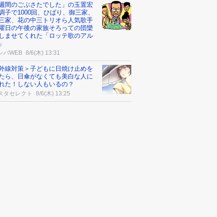
週間のごぶさたでした」の玉置宏
調子で1000回、ひばり、御三家、
三家、花の中三トリオら人気歌手
曜日の午後の家族そろっての団欒
しませてくれた「ロッテ歌のアル
」
レバWEB
8/6(木) 13:31
外線対策＞子どもに日焼け止めを
たら、日傘がなくても美白な人に
れた！しない人もいるの？
スタセレクト
8/6(木) 13:25