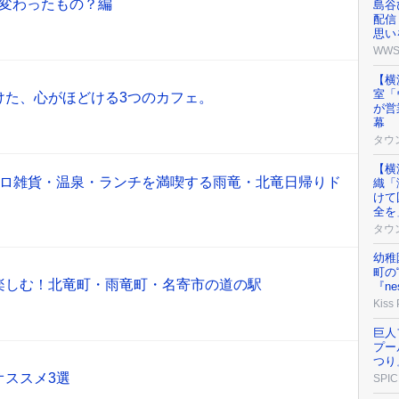
♪変わったもの？編
島谷
配信
思い
WW
【横
室「
けた、心がほどける3つのカフェ。
が営
幕
タウ
【横
トロ雑貨・温泉・ランチを満喫する雨竜・北竜日帰りド
織「
けて
全を
タウ
幼稚
町の
楽しむ！北竜町・雨竜町・名寄市の道の駅
『ne
Kiss
巨人
プー
つり
オススメ3選
SPIC