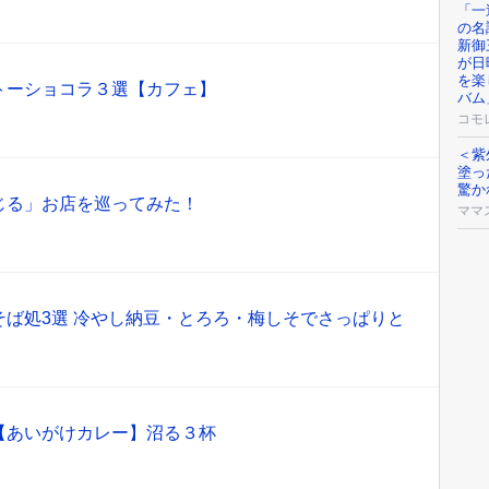
「一
の名
新御
が日
を楽
トーショコラ３選【カフェ】
バム
コモ
＜紫
塗っ
驚か
じる」お店を巡ってみた！
ママ
そば処3選 冷やし納豆・とろろ・梅しそでさっぱりと
【あいがけカレー】沼る３杯