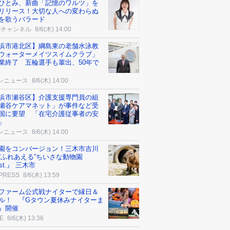
ひとみ、新曲「記憶のワルツ」を
リリース！大切な人への変わらぬ
を歌うバラード
Sチャンネル
8/6(木) 14:00
浜市港北区】綱島東の老舗水泳教
ウォーターメイツスイムクラブ」
業終了 五輪選手も輩出、50年で
ンニュース
8/6(木) 14:00
浜市瀬谷区】介護支援専門員の組
瀬谷ケアマネット」が事件など受
国に要望 「在宅介護従事者の安
」
ンニュース
8/6(木) 14:00
園をコンバージョン！三木市吉川
“ふれあえる”ちいさな動物園
st.』 三木市
 PRESS
8/6(木) 13:59
ファーム公式戦ナイターで縁日＆
ル！ 『Gタウン夏休みナイターま
』開催
E
8/6(木) 13:36