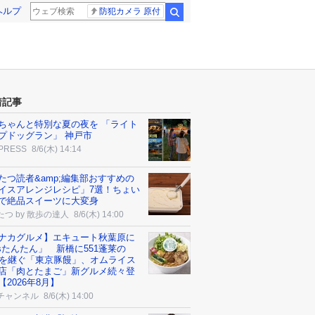
ヘルプ
防犯カメラ 原付
検索
着記事
ちゃんと特別な夏の夜を 「ライト
プドッグラン」 神戸市
 PRESS
8/6(木) 14:14
たつ読者&amp;編集部おすすめの
イスアレンジレシピ」7選！ちょい
で絶品スイーツに大変身
たつ by 散歩の達人
8/6(木) 14:00
ナカグルメ】エキュート秋葉原に
’sたんたん」 新橋に551蓬莱の
Aを継ぐ「東京豚饅」、オムライス
店「肉とたまご」新グルメ続々登
【2026年8月】
チャンネル
8/6(木) 14:00