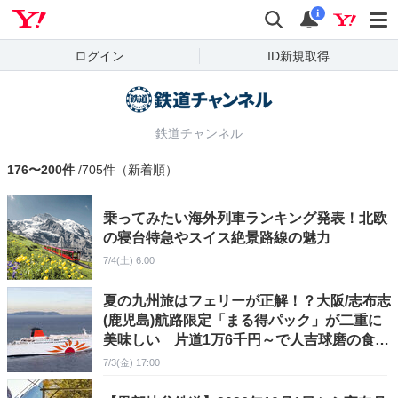
Yahoo! JAPAN
検索
通知
i
ログイン
ID新規取得
鉄道チャンネル
176〜200件
/705件（新着順）
乗ってみたい海外列車ランキング発表！北欧
の寝台特急やスイス絶景路線の魅力
7/4(土) 6:00
夏の九州旅はフェリーが正解！？大阪/志布志
(鹿児島)航路限定「まる得パック」が二重に
美味しい 片道1万6千円～で人吉球磨の食も
堪能
7/3(金) 17:00