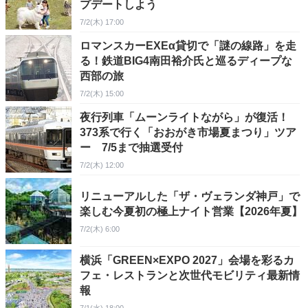
プデートしよう
7/2(木) 17:00
ロマンスカーEXEα貸切で「謎の線路」を走
る！鉄道BIG4南田裕介氏と巡るディープな
西部の旅
7/2(木) 15:00
夜行列車「ムーンライトながら」が復活！
373系で行く「おおがき市場夏まつり」ツア
ー 7/5まで抽選受付
7/2(木) 12:00
リニューアルした「ザ・ヴェランダ神戸」で
楽しむ今夏初の極上ナイト営業【2026年夏】
7/2(木) 6:00
横浜「GREEN×EXPO 2027」会場を彩るカ
フェ・レストランと次世代モビリティ最新情
報