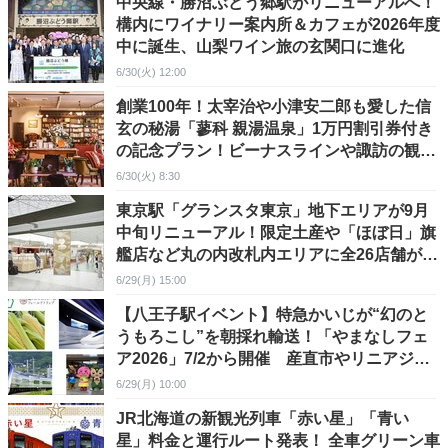
中央線・勝沼ぶどう郷駅がリニューアルへ！
構内にワイナリー案内所＆カフェが2026年度
中に誕生、山梨ワイン旅の玄関口に進化
6/30(火) 12:00
創業100年！太宰治や小津安二郎も愛した信
玄の秘湯「蓼科 親湯温泉」1万円割引券付き
の記念プラン！ビーナスラインや諏訪の観光
拠点にも
6/30(火) 8:30
東京駅「グランスタ東京」地下エリアが9月
中旬リニューアル！限定土産や「ほぼ日」旗
艦店など丸の内改札内エリアに全26店舗が集
結
6/29(月) 15:00
【八王子駅イベント】特急かいじが“幻のと
うもろこし”を朝採れ輸送！「やまなしフェ
ア2026」7/2から開催 産直市やリニアジオ
ラマ展示も
6/29(月) 10:00
JR北海道の新観光列車「赤い星」「青い
星」料金と運行ルート発表！ 全車グリーン車