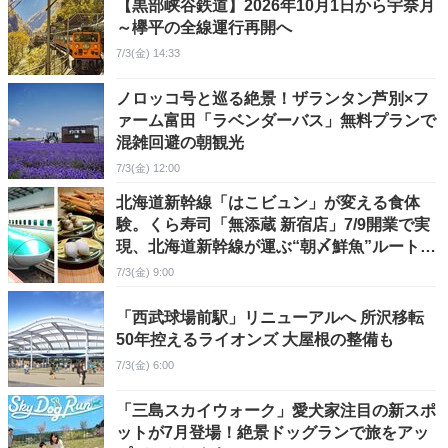
【黒部峡谷鉄道】2026年10月1日から宇奈月
～欅平の全線運行再開へ
7/3(金) 14:33
ノロッコ号と巡る絶景！ザランタン芦別×フ
ァーム富田「ラベンダーバス」無料プランで
混雑回避の朝観光
7/3(金) 12:00
北海道新幹線「はこビュン」が変える食体
験。くら寿司「無添蔵 新宿店」7/9開業で実
現、北海道新幹線が運ぶ“朝〆鮮魚”ルートを
徹底レポート
7/3(金) 9:00
「西武球場前駅」リニューアルへ 所沢移転
50年控えるライオンズ 大屋根の整備も
7/3(金) 6:00
「三島スカイウォーク」愛犬家注目の新スポ
ットが7月登場！絶景ドッグランで旅をアッ