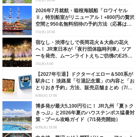
7/1(水) 18:00
2026年7月就航・箱根海賊船「ロワイヤル
Ⅱ」特別船室がリニューアル！+800円の贅沢
空間と950名無料招待の予約方法（応募は
7/12まで！）
7/1(水) 15:00
宿なし・渋滞なしで長岡花火＆大曲の花火
へ！ JR東日本が「夜行団体臨時列車」ツア
ーを発売、ムーンライトえちご彷彿のE257
系新潟行きも
7/1(水) 6:00
【2027年引退】ドクターイエロー＆500系が
駅弁に！ 淡路屋「引退記念重」の内容と「お
とりおき予約」方法、販売店舗まとめ（7/1
発売開始）
6/30(火) 17:00
博多発が最大5,100円引に！ JR九州「夏トク
きっぷ」と2026年夏のハウステンボス猛暑対
策・プール攻略ガイド（7/1発売開始）
6/30(火) 15:00