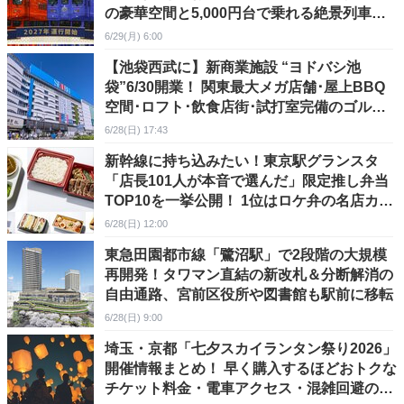
の豪華空間と5,000円台で乗れる絶景列車、
2027年始動
6/29(月) 6:00
【池袋西武に】新商業施設 “ヨドバシ池
袋”6/30開業！ 関東最大メガ店舗･屋上BBQ
空間･ロフト･飲食店街･試打室完備のゴルフ
専門店などが駅直結に
6/28(日) 17:43
新幹線に持ち込みたい！東京駅グランスタ
「店長101人が本音で選んだ」限定推し弁当
TOP10を一挙公開！ 1位はロケ弁の名店カレ
ーに
6/28(日) 12:00
東急田園都市線「鷺沼駅」で2段階の大規模
再開発！タワマン直結の新改札＆分断解消の
自由通路、宮前区役所や図書館も駅前に移転
6/28(日) 9:00
埼玉・京都「七夕スカイランタン祭り2026」
開催情報まとめ！ 早く購入するほどおトクな
チケット料金・電車アクセス・混雑回避のポ