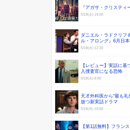
『アガサ・クリスティー
5/19(火) 19:00
ダニエル・ラドクリフ
ル・アロング』6月日
5/19(火) 12:30
【レビュー】実話に基づ
入捜査官になる恐怖
5/19(火) 8:00
天才外科医から“最も礼
放つ新実話ドラマ
5/18(月) 19:00
【第1話無料】フランス