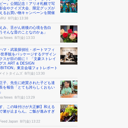
ビー』公開記念！アリオ札幌で写
影会やクイズ大会、限定グッズが
えるお買い物キャンペーンを開催
ARU
8/7(金) 13:38
えみ、舌がん術後の心境を告白
うそんな昔のことなのかぁ」
ba News
8/7(金) 13:33
ハマ・武装探偵社・ポートマフィ
─世界観をパッケージするデザイン
クスが目の前に！ 「文豪ストレイ
ス ART & DESIGN
HIBITION」東京会場フォトレポート
メイトタイムズ
8/7(金) 13:30
正子、先生に絶賛された子ども達
長を報告「とても誇らしくおもい
」
ba News
8/7(金) 13:29
す、この味付けが大正解】和える
で箸が止まらん。ご飯が進みすぎ
Feed Japan
8/7(金) 13:22