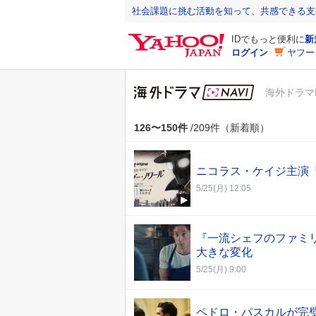
Y
社会課題に挑む活動を知って、共感できる支
a
IDでもっと便利に
新
h
ログイン
ヤフー
o
o
海外ドラマN
!
J
A
126〜150件
/209件（新着順）
P
A
ニコラス・ケイジ主演
N
5/25(月) 12:05
『一流シェフのファミ
大きな変化
5/25(月) 9:00
ペドロ・パスカルが完