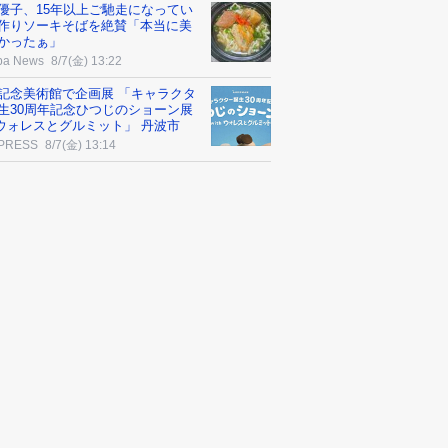
優子、15年以上ご馳走になってい
作りソーキそばを絶賛「本当に美
かったぁ」
ba News
8/7(金) 13:22
記念美術館で企画展 「キャラクタ
生30周年記念ひつじのショーン展
thウォレスとグルミット」 丹波市
 PRESS
8/7(金) 13:14