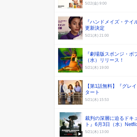
5/22(金) 9:00
『ハンドメイズ・テイ
更新決定
5/21(木) 21:00
『劇場版スポンジ・ボブ
（水）リリース！
5/21(木) 19:00
【第1話無料】『グレイ
タート
5/21(木) 15:53
裁判の深層に迫るドキュ
ト』6月3日（水）Netf
5/21(木) 13:00