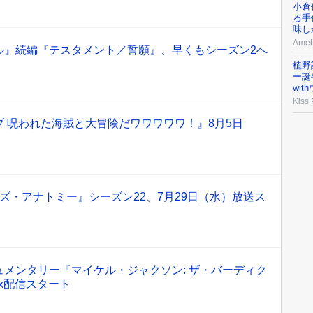
小倉
る手
味し
Ame
ル』続編『テスタメント／誓願』、早くもシーズン2へ
植野
ー誕
wi
Kiss
 呪われた海賊と大冒険だワワワワワ！』8月5日
ズ・アナトミー』シーズン22、7月29日（水）放送ス
メンタリー『マイケル・ジャクソン: ザ・バーディク
lix配信スタート