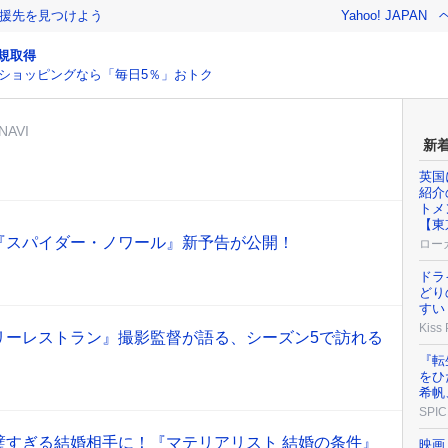
援先を見つけよう
Yahoo! JAPAN
規取得
ショッピングなら「毎日5％」おトク
AVI
新
英国
紹介
トメ
【東
『スパイダー・ノワール』新予告が公開！
ロー
ドラ
どり
すい
Kiss
リーレストラン』撮影監督が語る、シーズン5で訪れる
『転
をひ
希帆
SPIC
璧すぎる結婚相手に！『マテリアリスト 結婚の条件』
映画