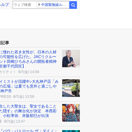
ヘルプ
中国製無線ルーター
検索
着記事
に憧れた若き女性が、日本の人材
の可能性を広げた。JACリクルー
ント田崎ひろみさんの開拓者精神
京都千代田区】
カリティ！
8/7(金) 14:00
イミストが活躍中♪大丸神戸店「み
の広場」は夏でも意外と過ごしや
 神戸市
 PRESS
8/7(金) 13:59
生した大聖女は、聖女であること
た隠す』の舞台化が決定 本西彩
、小松準弥、井阪郁巳が出演
E
8/7(金) 13:47
『パウ・パトロール ザ・ダイノ・