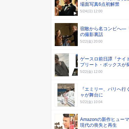
場面写真6点初解禁
5/24(日) 12:00
宿敵から名コンビへ―
の撮影裏話
5/22(金) 20:00
ゲースロ前日譚『ナイ
プリート・ボックスが
5/22(金) 12:00
『エミリー、パリへ行
ャが舞台に
5/22(金) 10:04
Amazonの新作ヒュ
現代の喪失と再生