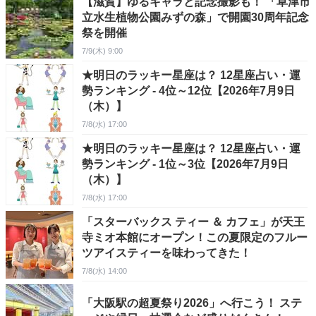
【滋賀】ゆるキャラと記念撮影も！ 「草津市
立水生植物公園みずの森」で開園30周年記念
祭を開催
7/9(木) 9:00
★明日のラッキー星座は？ 12星座占い・運
勢ランキング - 4位～12位【2026年7月9日
（木）】
7/8(水) 17:00
★明日のラッキー星座は？ 12星座占い・運
勢ランキング - 1位～3位【2026年7月9日
（木）】
7/8(水) 17:00
「スターバックス ティー ＆ カフェ」が天王
寺ミオ本館にオープン！この夏限定のフルー
ツアイスティーを味わってきた！
7/8(水) 14:00
「大阪駅の超夏祭り2026」へ行こう！ ステ