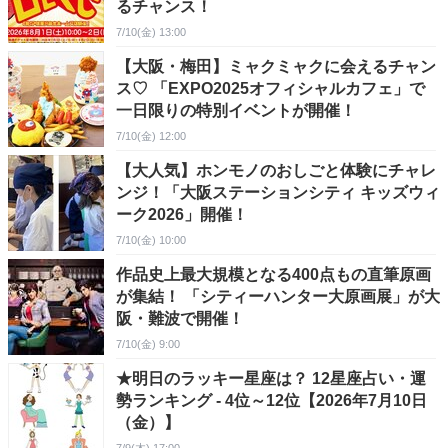
るチャンス！
7/10(金) 13:00
【大阪・梅田】ミャクミャクに会えるチャン
ス♡ 「EXPO2025オフィシャルカフェ」で
一日限りの特別イベントが開催！
7/10(金) 12:00
【大人気】ホンモノのおしごと体験にチャレ
ンジ！「大阪ステーションシティ キッズウィ
ーク2026」開催！
7/10(金) 10:00
作品史上最大規模となる400点もの直筆原画
が集結！ 「シティーハンター大原画展」が大
阪・難波で開催！
7/10(金) 9:00
★明日のラッキー星座は？ 12星座占い・運
勢ランキング - 4位～12位【2026年7月10日
（金）】