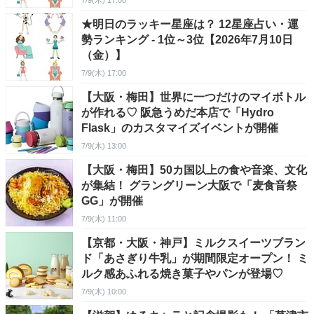
7/9(木) 17:00
★明日のラッキー星座は？ 12星座占い・運
勢ランキング - 1位～3位【2026年7月10日
（金）】
7/9(木) 17:00
【大阪・梅田】世界に一つだけのマイボトル
が作れる♡ 阪急うめだ本店で「Hydro
Flask」のカスタマイズイベントが開催
7/9(木) 13:00
【大阪・梅田】50カ国以上の食や音楽、文化
が集結！ グラングリーン大阪で「麦食音祭
GG」が開催
7/9(木) 11:00
【京都・大阪・神戸】ミルクスイーツブラン
ド「あさぎり牛乳」が期間限定オープン！ ミ
ルク感あふれる焼き菓子やパンが登場♡
7/9(木) 10:00