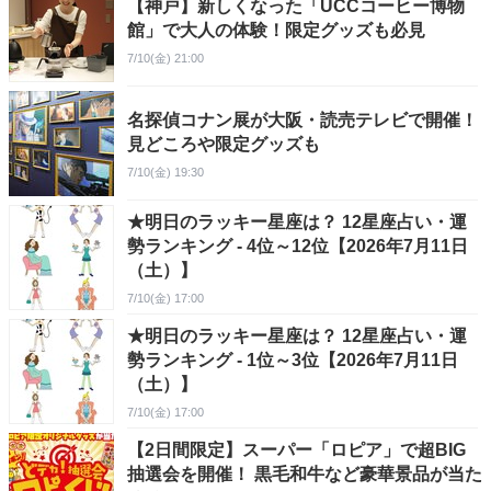
【神戸】新しくなった「UCCコーヒー博物
館」で大人の体験！限定グッズも必見
7/10(金) 21:00
名探偵コナン展が大阪・読売テレビで開催！
見どころや限定グッズも
7/10(金) 19:30
★明日のラッキー星座は？ 12星座占い・運
勢ランキング - 4位～12位【2026年7月11日
（土）】
7/10(金) 17:00
★明日のラッキー星座は？ 12星座占い・運
勢ランキング - 1位～3位【2026年7月11日
（土）】
7/10(金) 17:00
【2日間限定】スーパー「ロピア」で超BIG
抽選会を開催！ 黒毛和牛など豪華景品が当た