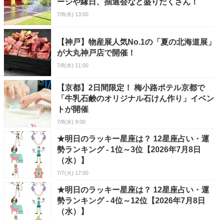
ージや縁日、抽選会など盛りだくさん！
7/8(水) 13:00
【神戸】物産展人気No.1の「夏の北海道展」
が大丸神戸店で開催！
7/8(水) 11:00
【京都】2日間限定！ 梅小路ポテル京都で
「牛乳石鹸のオリジナル石けん作り」イベン
トが開催
7/8(水) 9:00
★明日のラッキー星座は？ 12星座占い・運
勢ランキング - 1位～3位【2026年7月8日
（水）】
7/7(火) 17:00
★明日のラッキー星座は？ 12星座占い・運
勢ランキング - 4位～12位【2026年7月8日
（水）】