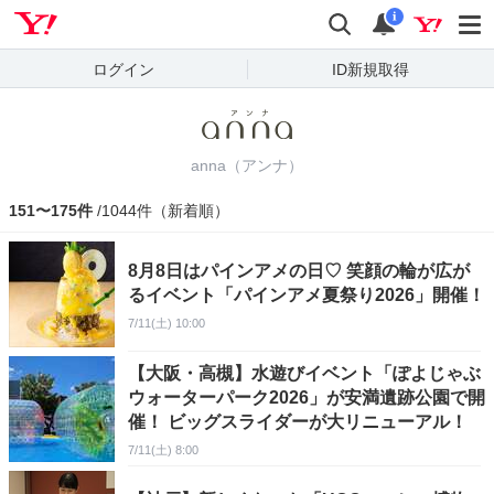
Yahoo! JAPAN
検索
通知
i
ログイン
ID新規取得
anna（アンナ）
151〜175件
/1044件（新着順）
8月8日はパインアメの日♡ 笑顔の輪が広が
るイベント「パインアメ夏祭り2026」開催！
7/11(土) 10:00
【大阪・高槻】水遊びイベント「ぽよじゃぶ
ウォーターパーク2026」が安満遺跡公園で開
催！ ビッグスライダーが大リニューアル！
7/11(土) 8:00