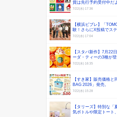
貨は先行予約受付中だ
7/22(水) 17:36
【横浜ビブレ】「TOMO
験！さらにX投稿でス
7/22(水) 17:04
【スタバ新作】7月22
ーダ・ティーの3種が
7/22(水) 16:35
【すき家】販売価格と同
BAG 2026」発売。
7/22(水) 15:28
【タリーズ】特別な「夏
気ボトルや限定トート