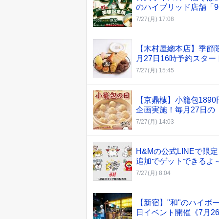
のハイブリッド店舗「9
7/27(月) 17:08
【木村屋總本店】季節
月27日16時予約スタ
7/27(月) 15:45
【京鼎樓】小籠包189
企画実施！毎月27日の
7/27(月) 14:03
H&Mの公式LINEで
追加でゲットできるよ
7/27(月) 8:04
【新宿】"和"のハイボ
日イベント開催《7月2