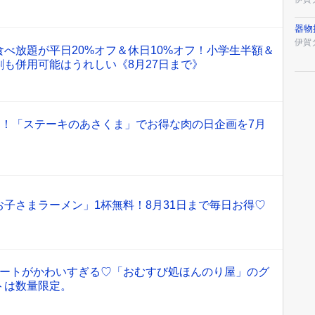
器物
伊賀
べ放題が平日20%オフ＆休日10%オフ！小学生半額＆
も併用可能はうれしい《8月27日まで》
に！「ステーキのあさくま」でお得な肉の日企画を7月
子さまラーメン」1杯無料！8月31日まで毎日お得♡
着トートがかわいすぎる♡「おむすび処ほんのり屋」のグ
トは数量限定。