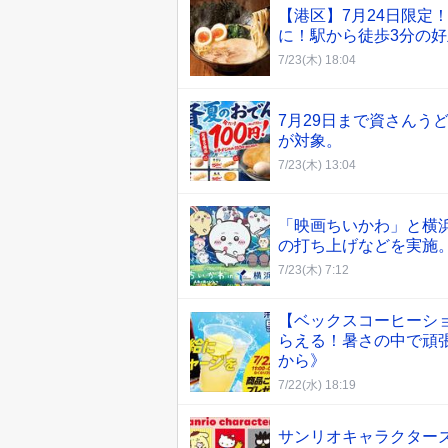
【港区】7月24日限定
に！駅から徒歩3分の
7/23(木) 18:04
7月29日まで資さんう
が対象。
7/23(木) 13:04
「映画ちいかわ」と横
の打ち上げなどを実施。
7/23(木) 7:12
【ベックスコーヒーシ
らえる！暑さの中で頑張
から》
7/22(水) 18:19
サンリオキャラクター