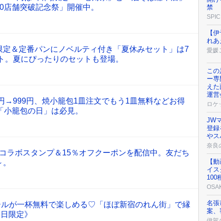
0店舗突破記念祭」開催中。
禁
SPIC
【伊
れあ
限定＆定番パンにノベルティ付き「夏休みセット」は7
愛媛
ート。夏にぴったりのセットも登場。
この
ー専
えた
運営
0円→999円、焼小籠包1皿注文でもう1皿無料などお得
ロケ
「小籠包の日」は必見。
JW
登録
やス
奈良
限定コラボスタンプ＆15％オフクーポンを配信中。友だち
【動
～。
イス
10
OSA
名張
ールが一杯無料で楽しめる♡「ほぼ新宿のれん街」で縁
案、
6日限定》
伊賀