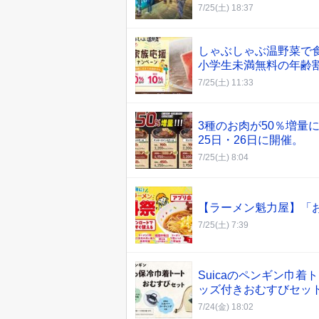
7/25(土) 18:37
しゃぶしゃぶ温野菜で食
小学生未満無料の年齢割
7/25(土) 11:33
3種のお肉が50％増量
25日・26日に開催。
7/25(土) 8:04
【ラーメン魁力屋】「お
7/25(土) 7:39
Suicaのペンギン巾
ッズ付きおむすびセッ
7/24(金) 18:02