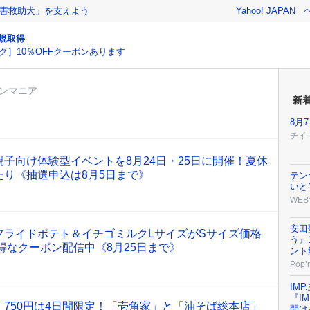
害救助犬」を支えよう
Yahoo! JAPAN
規取得
ク］10％OFFクーポンあります
ンマニア
新
8月
チイ
子向け体験型イベントを8月24日・25日に開催！夏休
り《抽選申込は8月5日まで》
テン
いと
WEB
安田
フライドポテト＆イチゴミルクLサイズがSサイズ価格
う』
お得なクーポン配信中《8月25日まで》
ント
Pop’n
IM
『I
750円は4日間限定！「壱角家」と「油そば総本店」
開け