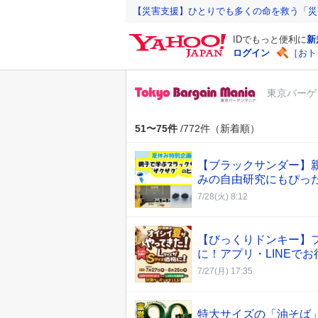
Y
【災害支援】ひとりでも多くの命を救う「災
a
IDでもっと便利に
新
h
ログイン
［おト
o
o
東京バーゲ
!
J
A
51〜75件
/772件（新着順）
P
A
【ブラックサンダー】親
N
みの自由研究にもぴった
7/28(火) 8:12
【びっくりドンキー】
に！アプリ・LINEで
7/27(月) 17:35
特大サイズの「油そば」