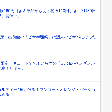
抜160円引き＆単品からあげ税抜110円引き！7月30日
祭」開催中。
限定！出前館の「ピザ半額祭」は週末のピザパにぴった
本限定。キュートで包丁いらずの「Suicaのペンギンか
第終了だよ～。
カルティー4種が登場！マンゴー・オレンジ・パッショ
しめる♡