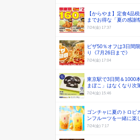
【からやま】定食4品税
までお得な「夏の感謝
7/24(金) 17:37
ピザ50％オフは3日間
り《7月26日まで》
7/24(金) 17:04
東京駅で3日間＆1000
まぼこ」はなくなり次
7/24(金) 15:46
ゴンチャに夏のトロピ
ンフルーツを一緒に楽
7/24(金) 7:17