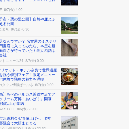
E
8/7(金) 4:00
予市・栗の里公園】自然や鹿とふ
える公園
こまち
8/7(金) 0:30
足なんですか？ 名古屋のミステリ
門書店に入ってみたら、本屋を超
面白さが待っていた / 最大の謎は
会社
ットニュース24
8/7(金) 0:00
マリオット・ホテル奈良で世界遺産
を祝う特別フェア！限定メニュー
パ体験で飛鳥の魅力を満喫
のタウン情報ぱーぷる
8/7(金) 0:00
画】あべのハルカス近鉄本店でア
クリーム万博「あいぱく」開幕
0種類以上が集結
KA STYLE
8/6(木) 23:00
市水道料金47％値上げへ 答申
審議会で大筋まとまる
タウン情報YOU
8/6(木) 22:52