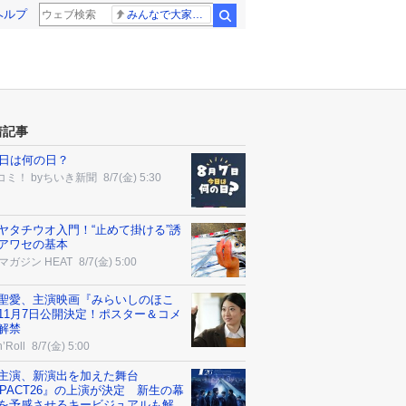
ヘルプ
みんなで大家さん 2881億円
検索
着記事
7日は何の日？
コミ！ byちいき新聞
8/7(金) 5:30
ヤタチウオ入門！“止めて掛ける”誘
アワセの基本
マガジン HEAT
8/7(金) 5:00
聖愛、主演映画『みらいしのほこ
11月7日公開決定！ポスター＆コメ
解禁
’Roll
8/7(金) 5:00
P.主演、新演出を加えた舞台
MPACT26』の上演が決定 新生の幕
を予感させるキービジュアルも解