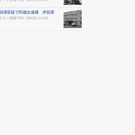
損壊容疑で83歳女逮捕 伊賀署
タウン情報YOU
8/6(木) 22:40