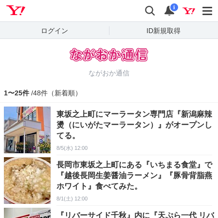
Yahoo! JAPAN
検索
通知
i
ログイン
ID新規取得
ながおか通信
1〜25件
/48件（新着順）
東坂之上町にマーラータン専門店『新潟麻辣
燙（にいがたマーラータン）』がオープンし
てる。
8/5(水) 12:00
長岡市東坂之上町にある『いちまる食堂』で
『越後長岡生姜醤油ラーメン』『豚骨背脂燕
ホワイト』食べてみた。
8/1(土) 12:00
『リバーサイド千秋』内に『天ぷら一代 リバ