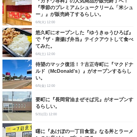
『ガトウ専科』の人気商品が販売終了へ！
『季節のプレミアムシュークリーム「米シュ
ー」』が販売終了するらしい。
6/9(火) 12:00
悠久町にオープンした『ゆうきゅうひろば』
で『ザ・唐揚げ弁当』テイクアウトして食べ
てみた。
6/6(土) 12:00
待望のマック復活！？古正寺町に『マクドナ
ルド（McDonald's）』がオープンするらし
い。
6/5(金) 12:00
要町に『長岡背油まぜそば元』がオープンす
るらしい。
5/31(日) 12:00
曙に『あけぼの一丁目食堂』なる丼とラーメ