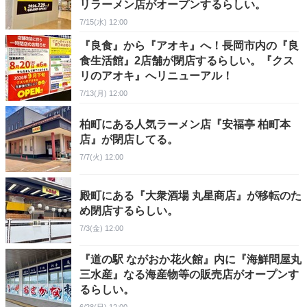
リラーメン店がオープンするらしい。
7/15(水) 12:00
『良食』から『アオキ』へ！長岡市内の『良
食生活館』2店舗が閉店するらしい。『クス
リのアオキ』へリニューアル！
7/13(月) 12:00
柏町にある人気ラーメン店『安福亭 柏町本
店』が閉店してる。
7/7(火) 12:00
殿町にある『大衆酒場 丸星商店』が移転のた
め閉店するらしい。
7/3(金) 12:00
『道の駅 ながおか花火館』内に『海鮮問屋丸
三水産』なる海産物等の販売店がオープンす
るらしい。