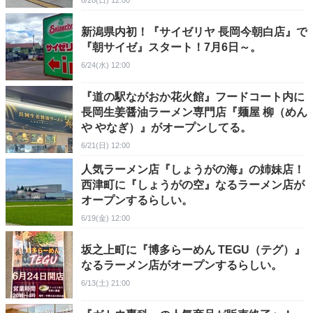
6/28(日) 12:00
新潟県内初！『サイゼリヤ 長岡今朝白店』で
『朝サイゼ』スタート！7月6日～。
6/24(水) 12:00
『道の駅ながおか花火館』フードコート内に
長岡生姜醤油ラーメン専門店『麺屋 柳（めん
や やなぎ）』がオープンしてる。
6/21(日) 12:00
人気ラーメン店『しょうがの海』の姉妹店！
西津町に『しょうがの空』なるラーメン店が
オープンするらしい。
6/19(金) 12:00
坂之上町に『博多らーめん TEGU（テグ）』
なるラーメン店がオープンするらしい。
6/13(土) 21:00