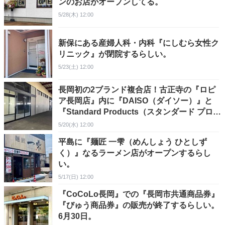
ンのお店がオープンしてる。
5/28(木) 12:00
新保にある産婦人科・内科『にしむら女性ク
リニック』が閉院するらしい。
5/23(土) 12:00
長岡初の2ブランド複合店！古正寺の『ロピ
ア長岡店』内に『DAISO（ダイソー）』と
『Standard Products（スタンダード プロダ
クツ）』がオープンするらしい。
5/20(水) 12:00
平島に『麺匠 一雫（めんしょう ひとしず
く）』なるラーメン店がオープンするらし
い。
5/17(日) 12:00
『CoCoLo長岡』での『長岡市共通商品券』
『びゅう商品券』の販売が終了するらしい。
6月30日。