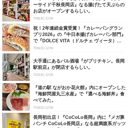
ーサイド千秋長岡店』なる揚げたて天ぷらの
お店がオープンするらしい。
7/30(木) 12:00
祝！2年連続金賞受賞！『カレーパングラン
プリ2026』の『中日本揚げカレーパン部門』
で『DOLCE VITA（ドルチェ ヴィータ）』
の『ショウガチキンカレーパン』が金賞を受
7/26(日) 12:00
賞！
大手通にあるバル酒場『がブリチキン。長岡
駅前店』が閉店するらしい。
7/22(水) 12:00
『道の駅 ながおか花火館』内にオープンした
『海鮮問屋丸三水産』で『選べる海鮮丼』食
べてみた。
7/19(日) 12:00
長岡初出店！『CoCoLo長岡』内に『メガ豚
パンチ CoCoLo長岡店』なる超満腹系ガッツ