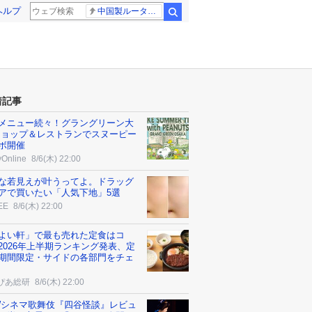
ヘルプ
中国製ルーター20機種
検索
着記事
メニュー続々！グラングリーン大
ショップ＆レストランでスヌーピー
ボ開催
yOnline
8/6(木) 22:00
な若見えが叶うってよ。ドラッグ
アで買いたい「人気下地」5選
EE
8/6(木) 22:00
よい軒」で最も売れた定食はコ
2026年上半期ランキング発表、定
期間限定・サイドの各部門をチェ
ぴあ総研
8/6(木) 22:00
Wシネマ歌舞伎『四谷怪談』レビュ