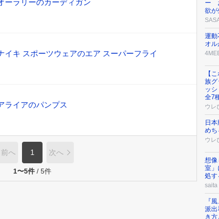
】オーラリーのカーディガン
ー 
欲が
SAS
運動
オル
ナイキ スポーツウェアのエア スーパーフライ
4ME
【こ
族グ
ッシ
全7
アライアのパンプス
ウレ
日本
めち
ウレ
前へ
1
次へ
想像
室」
1〜5件
/
5件
処す
saita
『風
派出
き方