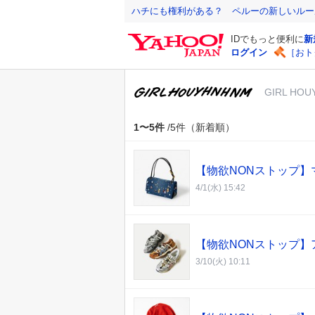
Y
ハチにも権利がある？ ペルーの新しいルー
a
IDでもっと便利に
新
h
ログイン
［おト
o
o
GIRL HO
!
J
A
1〜5件
/5件（新着順）
P
A
【物欲NONストップ】
N
4/1(水) 15:42
【物欲NONストップ】
3/10(火) 10:11