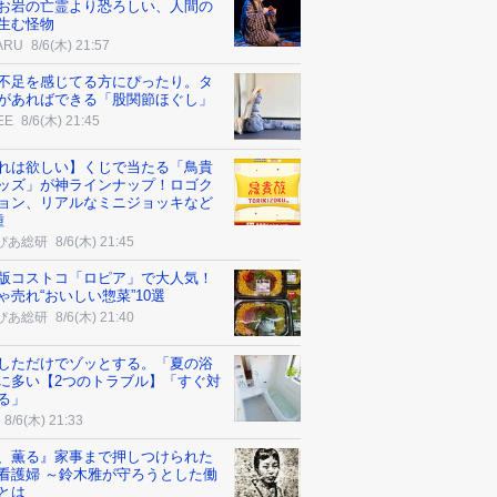
お岩の亡霊より恐ろしい、人間の
生む怪物
ARU
8/6(木) 21:57
不足を感じてる方にぴったり。タ
があればできる「股関節ほぐし」
EE
8/6(木) 21:45
れは欲しい】くじで当たる「鳥貴
ッズ」が神ラインナップ！ロゴク
ョン、リアルなミニジョッキなど
種
ぴあ総研
8/6(木) 21:45
版コストコ「ロピア」で大人気！
ゃ売れ“おいしい惣菜”10選
ぴあ総研
8/6(木) 21:40
しただけでゾッとする。「夏の浴
に多い【2つのトラブル】「すぐ対
る」
8/6(木) 21:33
、薫る』家事まで押しつけられた
看護婦 ～鈴木雅が守ろうとした働
とは