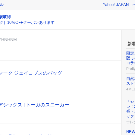
ル
Yahoo! JAPAN
規取得
ク］10％OFFクーポンあります
UYHNHNM
新
限定
阪 
コラ
Prett
マーク ジェイコブスのバッグ
自然
スト
4ME
「や
アシックス | トーガのスニーカー
レ！
番・
ック
ウレ
NE