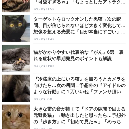
「可愛すぎるｗ」「ちょっとしたアトラクシ
ョンｗ」の声
7/30(木) 11:50
ターゲットをロックオンした黒猫→次の瞬
間、目が信じられないほど大きく変化して…
想像を超える光景に「目が本当にすごい」
「AIかと思った」
7/30(木) 11:40
猫がかかりやすい代表的な『がん』6選 表
れる症状や早期発見のポイントも解説
7/30(木) 11:00
『冷蔵庫の上にいる猫』を撮ろうとカメラを
向けたら…次の瞬間→予想外の『アイドルの
ような行動』に１万いいね「ファンサ頂いた
ｗ」「きゃあ」
7/30(木) 8:50
大きな雷の音が怖くて『ドアの隙間で固まる
元野良猫』→動き出したと思ったら…予想外
の『歩き方』に「初めて見たｗ」「めっちゃ
可愛いｗ」の声