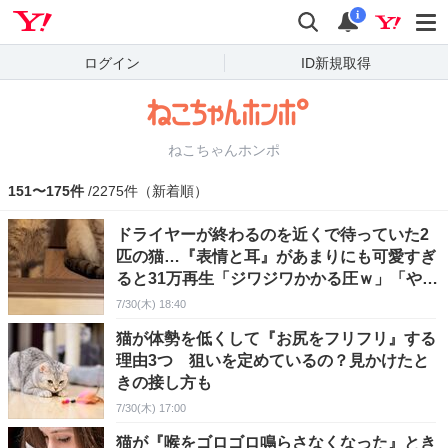
Yahoo! JAPAN
検索
通知
i
ログイン
ID新規取得
ねこちゃんホンポ
151〜175件
/2275件（新着順）
ドライヤーが終わるのを近くで待っていた2
匹の猫…『表情と耳』があまりにも可愛すぎ
ると31万再生「ジワジワかかる圧ｗ」「やだ
よねー音ｗ」
7/30(木) 18:40
猫が体勢を低くして『お尻をフリフリ』する
理由3つ 狙いを定めているの？見かけたと
きの接し方も
7/30(木) 17:00
猫が『喉をゴロゴロ鳴らさなくなった』とき