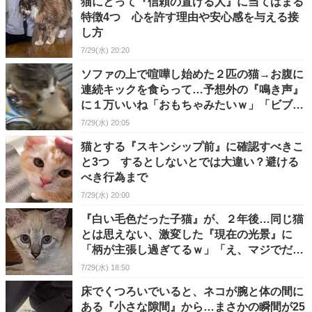
猫にとって『信頼の置ける人』に当てはまる
特徴4つ 心を許す理由や安心感を与える接
し方
7/29(水) 20:20
ソファの上で喧嘩し始めた２匹の猫→お腹に
連続キックを食らって…予想外の『鳴き声』
に１万いいね「おもちゃみたいｗ」「ビブラ
ートｗ」
7/29(水) 20:05
猫とする『スキンシップ前』に確認すべきこ
と3つ するとしないとでは大違い？避ける
べき行為まで
7/29(水) 20:00
『白い毛色だった子猫』が、２年後…同じ猫
とは思えない、激変した『現在の光景』に
「柄が主張し過ぎてるｗ」「え、マジでだれ
ｗ」と驚愕の声
7/29(水) 18:50
床でくつろいでいると、ネコが腕と体の間に
ある『小さな隙間』から…まさかの瞬間が25