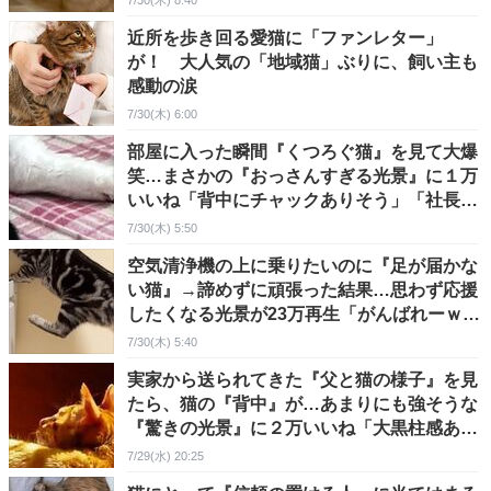
7/30(木) 8:40
近所を歩き回る愛猫に「ファンレター」
が！ 大人気の「地域猫」ぶりに、飼い主も
感動の涙
7/30(木) 6:00
部屋に入った瞬間『くつろぐ猫』を見て大爆
笑…まさかの『おっさんすぎる光景』に１万
いいね「背中にチャックありそう」「社長
感」
7/30(木) 5:50
空気清浄機の上に乗りたいのに『足が届かな
い猫』→諦めずに頑張った結果…思わず応援
したくなる光景が23万再生「がんばれーｗ」
「笑ったｗ」
7/30(木) 5:40
実家から送られてきた『父と猫の様子』を見
たら、猫の『背中』が…あまりにも強そうな
『驚きの光景』に２万いいね「大黒柱感あ
る」「逞しい」
7/29(水) 20:25