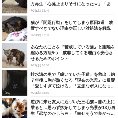
万再生「心臓止まりそうになったｗ」「あざ
とMAX」
7/29(水) 18:40
猫が『問題行動』をしてしまう原因3選 放
置すべきでない理由や正しい対処法を解説
7/29(水) 17:00
あなたのことを『警戒している猫』と距離を
縮める方法5つ 威嚇してくる理由や安心さ
せるためのポイント
7/29(水) 16:00
排水溝の奥で『鳴いていた子猫』を救出→約
７年後…胸が熱くなる『現在の光景』に反響
「愛しすぎて泣ける」「立派なボスになった
ね」
7/29(水) 15:50
遊びに来た友人に近づいた三毛猫→膝の上に
乗ると…思わず嫉妬してしまう光景が13万再
生「恋なのかしらｗ」「幸せそうで良かっ