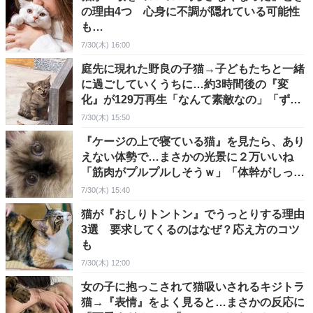
の理由4つ 心身に不調が隠れている可能性
も…
7/30(木) 16:00
庭先に現れた野良の子猫→子どもたちと一緒
に過ごしていくうちに…約3時間後の『変
化』が129万再生「なんて素敵なの」「ずっ
と見ていたい」
7/30(木) 15:50
『ケージの上で寝ている猫』を見たら、あり
えない体勢で…まさかの光景に２万いいね
「筋肉がプルプルしそうｗ」「体幹がしっか
りしてる」
7/30(木) 15:40
猫が『おしりトントン』でうっとりする理由
3選 要求してくるのはなぜ？応え方のコツ
も
7/30(木) 12:00
女の子に抱っこされて猫吸いされるキジトラ
猫→『表情』をよく見ると…まさかの反応に