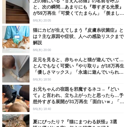
上の階にいる『甘えん坊猫』の名前を呼ぶ
と、次の瞬間…あまりにも『尊すぎる光景』
が59万再生「可愛くてたまらん」「羨ましい
限り」
8/6(木) 20:05
猫にカビが生えてしまう『皮膚糸状菌症』と
は？主な原因や症状、人への感染リスクまで
解説
8/6(木) 20:00
足元を見ると、赤ちゃんと猫が遊んでいて…
とんでもなく可愛い『やり取り』が18万再生
「優しさマックス」「永遠に遊んでいられる
ねｗ」
8/6(木) 18:50
お兄ちゃんの宿題を邪魔するネコ→『どい
て』と言われ、立ち上がったと思ったら…予
想外すぎる展開が31万再生「面白いｗ」「邪
魔の仕方ｗ」
8/6(木) 18:40
夏にぴったり？『猫にまつわる妖怪』3選