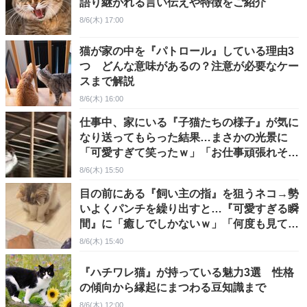
語り継がれる言い伝えや特徴をご紹介
8/6(木) 17:00
猫が家の中を『パトロール』している理由3
つ どんな意味があるの？注意が必要なケー
スまで解説
8/6(木) 16:00
仕事中、家にいる『子猫たちの様子』が気に
なり送ってもらった結果…まさかの光景に
「可愛すぎて笑ったｗ」「お仕事頑張れそう
だねｗ」の声
8/6(木) 15:50
目の前にある『飼い主の指』を狙うネコ→勢
いよくパンチを繰り出すと…『可愛すぎる瞬
間』に「癒しでしかないｗ」「何度も見てし
まった」の声
8/6(木) 15:40
『ハチワレ猫』が持っている魅力3選 性格
の傾向から縁起にまつわる豆知識まで
8/6(木) 12:00