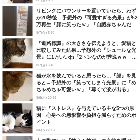
8/7(金) 6:00
リビングにバウンサーを置いていたら、わず
か20秒後…予想外の『可愛すぎる光景』が52
万再生「顔に笑ったｗ」「自認赤ちゃんだよ
ね」
8/7(金) 5:50
『道路標識』の大きさを伝えようと、愛猫と
比較してみた結果…予想外の『シュールな光
景』に1万いいね「2トンなのが秀逸ｗｗ」と
爆笑の声
8/7(金) 5:40
猫が水を飲んでいると思ったら…『顔』を見
ると→予想外の『笑ってしまう光景』に「め
ちゃめちゃ可愛いｗ」「尊くて涙が出る」と
反響
8/6(木) 20:25
猫に『ストレス』を与えている主な5つの原
因 心身への悪影響や負担を減らすためのポ
イント
8/6(木) 20:20