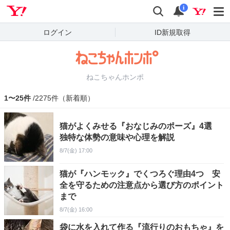
Yahoo! JAPAN
検索
通知
i
ログイン
ID新規取得
ねこちゃんホンポ
1〜25件
/2275件（新着順）
猫がよくみせる『おなじみのポーズ』4選
独特な体勢の意味や心理を解説
8/7(金) 17:00
猫が『ハンモック』でくつろぐ理由4つ 安
全を守るための注意点から選び方のポイント
まで
8/7(金) 16:00
袋に水を入れて作る『流行りのおもちゃ』を