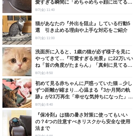
愛すぎる瞬間に「めちゃめちゃ顔に出てる
ｗ」「笑ったｗ」
8/7(金) 11:40
猫があなたの『外出を阻止』している行動5
選 引き止める理由や上手な対応をご紹介
8/7(金) 11:00
洗面所に入ると、1歳の猫が必ず様子を見に
やってきて…『可愛すぎる光景』に22万いい
ね「首の角度がたまらん」「真剣に見てるね
ｗ」
8/7(金) 8:50
初めて見る赤ちゃんに戸惑っていた猫→少し
ずつ距離が縮まり…心温まる『3か月間の軌
跡』が23万再生「幸せな気持ちになった」
「とても素敵」
8/7(金) 8:40
『保冷剤』は猫の暑さ対策に使ってもいい
の？4つの注意すべきリスクから安全な使用
法まで