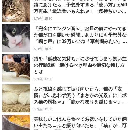
猫にあげたら…予想外すぎる『使い方』が40
万再生「最近暑いもんねｗ」「気持ちいいん
だｗ」
8/7(金) 15:50
「完全にエンジン音ｗ」お皿の前にやってき
た猫が口を開いた瞬間…あまりにも予想外な
『鳴き声』に39万いいね「草刈機みたい」
「うがいｗｗ」
8/7(金) 15:40
猫を『孤独な気持ち』にさせてしまう飼い主
の行動5選 避けるべき理由や適切な接し方
とは
8/7(金) 12:00
ふと視線を感じて振り向いたら、猫の『表
情』が…思わず笑う『まさかの光景』に「ボ
ス猫の風格ｗ」「静かな怒りを感じるｗ」と
話題
8/7(金) 11:50
美味しいごはんを食べてお祝いをしていた飼
い主たち→ふと振り向いたら、『猫』が…可