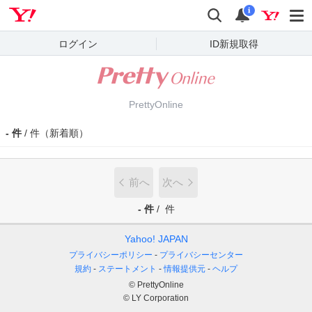
Yahoo! JAPAN
検索
通知
i
ログイン
ID新規取得
PrettyOnline
- 件
/ 件（新着順）
前へ
次へ
- 件
/
件
Yahoo! JAPAN
プライバシーポリシー
プライバシーセンター
規約
ステートメント
情報提供元
ヘルプ
© PrettyOnline
© LY Corporation