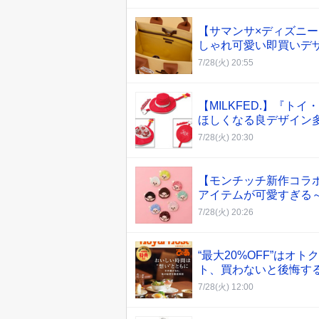
【サマンサ×ディズニ
しゃれ可愛い即買いデザ
7/28(火) 20:55
【MILKFED.】『
ほしくなる良デザイン
7/28(火) 20:30
【モンチッチ新作コラ
アイテムが可愛すぎる～
7/28(火) 20:26
“最大20%OFF”は
ト、買わないと後悔す
7/28(火) 12:00