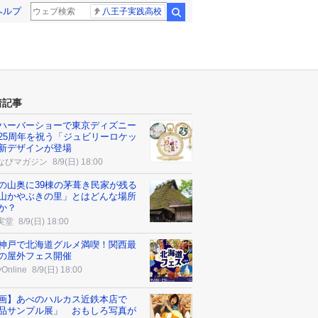
ヘルプ
八王子実践高校
検索
着記事
ハーバーショーで東京ディズニー
25周年を祝う「ジュビリーロケッ
新デザインが登場
なびマガジン
8/9(日) 18:00
の山奥に39棟の茅葺き民家が残る
山かやぶきの里」とはどんな場所
か？
実堂
8/9(日) 18:00
神戸で北海道グルメ満喫！関西最
の屋外フェス開催
yOnline
8/9(日) 18:00
画】あべのハルカス近鉄本店で
品サンプル展」 おもしろ写真が