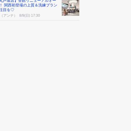
丸芦屋店】全館リニューアルオー
！ 関西初登場の上質＆洗練ブラン
注目を♡
na（アンナ）
8/9(日) 17:30