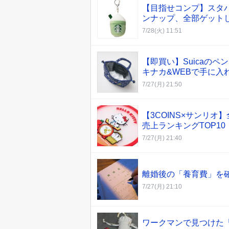
【目指せコンプ】スタバ
ンナップ、全部ゲットし
7/28(火) 11:51
【即買い】Suicaの
キナカ&WEBで手に入
7/27(月) 21:50
【3COINS×サンリ
売上ランキングTOP10
7/27(月) 21:40
離婚後の「養育費」を
7/27(月) 21:10
ワークマンで見つけた