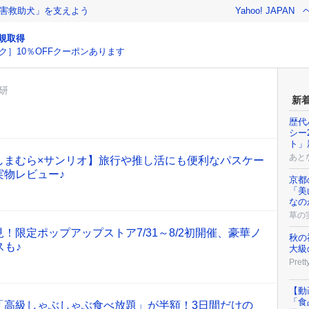
害救助犬」を支えよう
Yahoo! JAPAN
規取得
ク］10％OFFクーポンあります
研
新
歴代
シー
ト」
あと
しまむら×サンリオ】旅行や推し活にも便利なパスケー
実物レビュー♪
京都
「美
なの
草の
！限定ポップアップストア7/31～8/2初開催、豪華ノ
秋の
スも♪
大級
Prett
【動
「食
「高級しゃぶしゃぶ食べ放題」が半額！3日間だけの