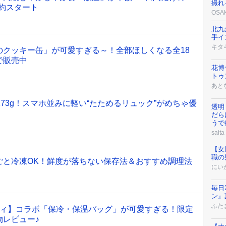
撮れ
予約スタート
OSA
北九
手イ
キタ
のクッキー缶」が可愛すぎる～！全部ほしくなる全18
で販売中
花博
トゥ
あと
たの173g！スマホ並みに軽い“たためるリュック”がめちゃ優
透明
だら
うで
saita
【女
職の
ごと冷凍OK！鮮度が落ちない保存法＆おすすめ調理法
にい
毎日
ン』
ふた
ティ】コラボ「保冷・保温バッグ」が可愛すぎる！限定
物レビュー♪