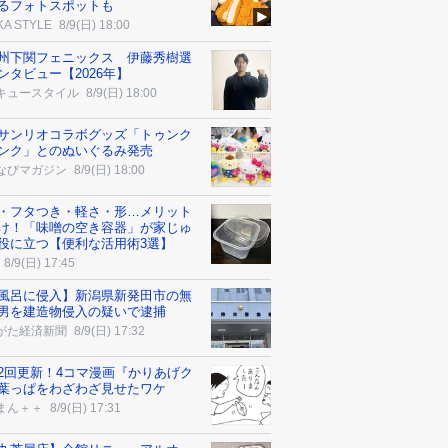
るフォトスポットも
KA STYLE
8/9(日) 18:00
州下関フェニックス 伊藤秀樹選
ンタビュー【2026年】
キュースタイル
8/9(日) 18:00
サンリオコラボグッズ「トゥンク
ンク」とのぬいぐるみ発売
なびマガジン
8/9(日) 18:00
・フタつき・軽さ・形…メリット
け！「味噌の空き容器」が家じゅ
役に立つ【便利な活用術3選】
8/9(日) 17:45
風呂に侵入】新潟県新発田市の無
男を建造物侵入の疑いで逮捕
がた経済新聞
8/9(日) 17:32
2回更新！4コマ漫画『かりあげク
葉っぱをわざわざ見せたワケ
まん＋＋
8/9(日) 17:31