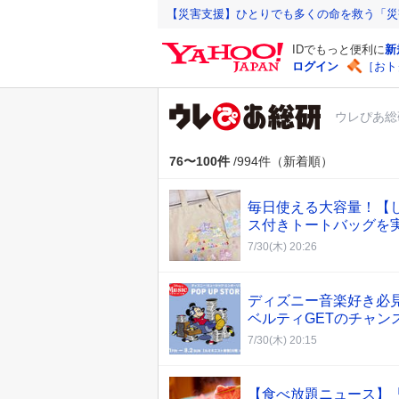
Y
【災害支援】ひとりでも多くの命を救う「災
a
IDでもっと便利に
新
h
ログイン
［おト
o
o
ウレぴあ総
!
J
A
76〜100件
/994件（新着順）
P
A
毎日使える大容量！【
N
ス付きトートバッグを
7/30(木) 20:26
ディズニー音楽好き必見
ベルティGETのチャン
7/30(木) 20:15
【食べ放題ニュース】