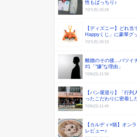
性もばっちり♪
7/27(月) 20:26
【ディズニー】どれ当て
Happyくじ」に豪華グッ
7/27(月) 20:15
離婚のその後…バツイチ
#1「“嫌”な理由」
7/26(日) 21:50
【パン屋巡り】「行列人
ったこだわりに密着し
7/26(日) 21:45
【カルディ×猫】オン
レビュー♪