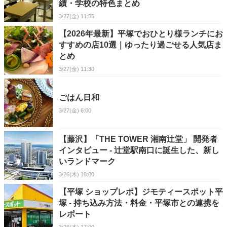
績・学校の特色まとめ
3/27(金) 11:55
【2026年最新】平塚でおひとり様ランチにお
すすめの店10選｜ゆったり過ごせる人気店ま
とめ
3/27(金) 11:30
ごはん日和
3/27(金) 6:00
【藤沢】「THE TOWER 湘南辻堂」 開発者
インタビュー - 辻堂駅南口に誕生した、新し
いランドマーク
3/26(木) 18:00
【平塚 ショップレポ】ジモティースポット平
塚 - 持ち込み方法・料金・平塚市との連携を
レポート