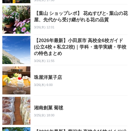
3/26(木) 17:00
【葉山 ショップレポ】 花ぬすびと- 葉山の花
屋、先代から受け継がれる花の品質
3/26(木) 12:01
【2026年最新】小田原市 高校全6校ガイド
(公立4校＋私立2校)｜学科・進学実績・学校
の特色まとめ
3/26(木) 11:55
珠屋洋菓子店
3/26(木) 6:00
湘南創菓 菊毬
3/25(水) 18:00