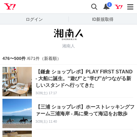
Yahoo! JAPAN
検索
通知
i
ログイン
ID新規取得
湘南人
476〜500件
/671件（新着順）
【鎌倉 ショップレポ】PLAY FIRST STAND
- 大船に誕生。“遊び”と“学び”がつながる新
しいスタンドへ行ってきた
3/28(土) 17:17
【三浦 ショップレポ】ホーストレッキングフ
ァーム三浦海岸 - 馬に乗って海辺をお散歩
3/28(土) 11:40