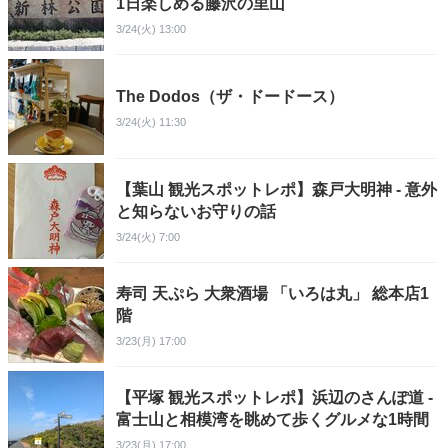
1日楽しめる藤沢の里山
3/24(火) 13:00
The Dodos（ザ・ドードース）
3/24(火) 11:30
【葉山 観光スポットレポ】森戸大明神 - 意外
と知らないお守りの話
3/24(火) 7:00
寿司 天ぷら 大衆酒場 「いろは丸」 総本店1
階
3/23(月) 17:00
【平塚 観光スポットレポ】浜辺のさんぽ道 -
富士山と相模湾を眺めて歩くグルメな1時間
3/23(月) 17:00