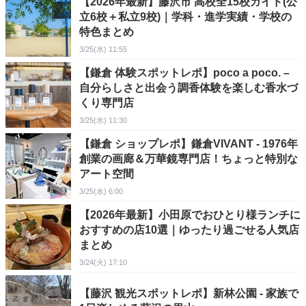
【2026年最新】藤沢市 高校全15校ガイド(公
立6校＋私立9校)｜学科・進学実績・学校の
特色まとめ
3/25(水) 11:55
【鎌倉 体験スポットレポ】poco a poco. –
自分らしさと出会う調香体験を楽しむ香水づ
くり専門店
3/25(水) 11:30
【鎌倉 ショップレポ】鎌倉VIVANT - 1976年
創業の画廊＆万華鏡専門店！ちょっと特別な
アート空間
3/25(水) 6:00
【2026年最新】小田原でおひとり様ランチに
おすすめの店10選｜ゆったり過ごせる人気店
まとめ
3/24(火) 17:10
【藤沢 観光スポットレポ】新林公園 - 家族で