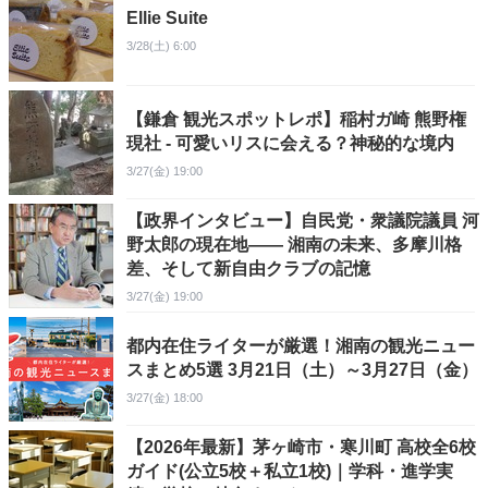
Ellie Suite
3/28(土) 6:00
【鎌倉 観光スポットレポ】稲村ガ崎 熊野権
現社 - 可愛いリスに会える？神秘的な境内
3/27(金) 19:00
【政界インタビュー】自民党・衆議院議員 河
野太郎の現在地—— 湘南の未来、多摩川格
差、そして新自由クラブの記憶
3/27(金) 19:00
都内在住ライターが厳選！湘南の観光ニュー
スまとめ5選 3月21日（土）～3月27日（金）
3/27(金) 18:00
【2026年最新】茅ヶ崎市・寒川町 高校全6校
ガイド(公立5校＋私立1校)｜学科・進学実