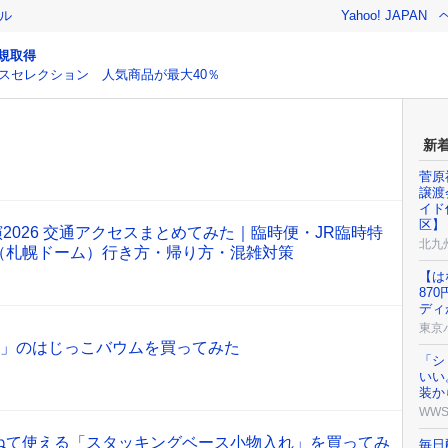
ル
Yahoo! JAPAN
規取得
スセレクション 人気商品が最大40％
新
菅原
譲渡
イド
区】
演2026 交通アクセスまとめてみた｜臨時便・JR臨時特
北九
（札幌ドーム）行き方・帰り方・混雑対策
【は
87
ディ
東京
ring」のはじっこバウムを買ってみた
「シ
いい
装か
WW
】重ねて使える「スタッキングベース小物入れ」を買ってみ
毎日