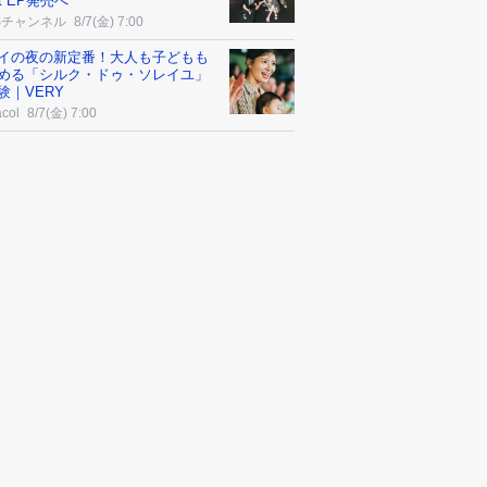
t EP発売へ
Sチャンネル
8/7(金) 7:00
イの夜の新定番！大人も子どもも
める「シルク・ドゥ・ソレイユ」
験｜VERY
col
8/7(金) 7:00