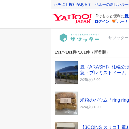
Y
ハチにも権利がある？ ペルーの新しいルー
a
IDでもっと便利に
新
h
ログイン
ボーナ
o
o
サツッター
!
J
A
151〜161件
/161件（新着順）
P
A
嵐（ARASHI）札幌公
N
急・プレミストドーム
2/25(水) 8:00
米粉のバウム「ring 
2/24(火) 18:00
【3COINS スリコ