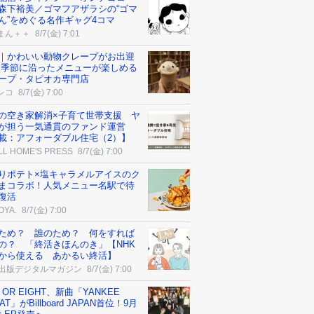
森下裕美／ゴマフアザラシの“ゴマ
ん”をめぐる名作ギャグ4コマ
まん＋＋
8/7(金) 7:01
｜かわいい動物クレープがお出迎
 季節に沿ったメニューが楽しめる
ープ・タピオカ専門店
レコ
8/7(金) 7:00
の空き家解消×子育て世帯支援 ヤ
が担う一気通貫のファンド運営
載：アフォーダブル住宅（2）】
LL HOME'S PRESS
8/7(金) 7:00
りポテト×塩キャラメルアイスのク
まコラボ！人気メニュー名駅で待
復活
OYA.
8/7(金) 7:00
ため？ 誰のため？ 何をすれば
の？ 「終活きほんのき」【NHK
から使える あかるい終活】
K出版デジタルマガジン
8/7(金) 7:00
 OR EIGHT、新曲「YANKEE
AT」がBillboard JAPAN首位！9月