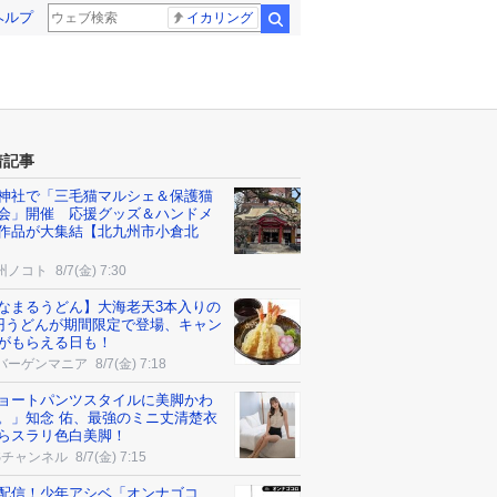
ヘルプ
イカリング
検索
着記事
神社で「三毛猫マルシェ＆保護猫
会」開催 応援グッズ＆ハンドメ
作品が大集結【北九州市小倉北
州ノコト
8/7(金) 7:30
なまるうどん】大海老天3本入りの
0円うどんが期間限定で登場、キャン
がもらえる日も！
バーゲンマニア
8/7(金) 7:18
ョートパンツスタイルに美脚かわ
。」知念 佑、最強のミニ丈清楚衣
らスラリ色白美脚！
Sチャンネル
8/7(金) 7:15
配信！少年アシベ「オンナゴコ