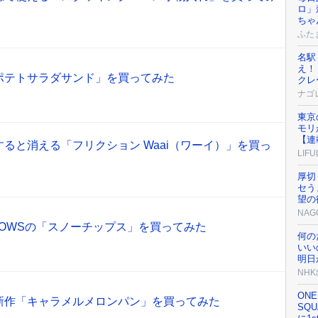
ロ」
ちゃ
ふた
名駅
え！
ポテトサラダサンド」を買ってみた
クレ
ナゴ
東京
モリ
【連
ると消える「フリクション Waai（ワーイ）」を買っ
LIFU
厚切
セう
望の
NAG
OWSの「スノーチップス」を買ってみた
何の
いい
明日
NH
ONE
新作「キャラメルメロンパン」を買ってみた
SQU