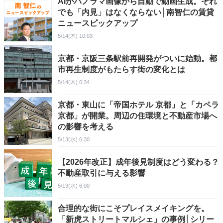
AIがパノラマ画像から自動で動画生成。それ
でも「内見」はなくならない│南智仁の賃貸
ニュースピックアップ
5/14(木) 10:03
京都・京阪三条駅前再開発がついに始動。都
市再生制度がもたらす街の変化とは
5/14(木) 6:34
京都・東山に「帝国ホテル 京都」と「カペラ
京都」が開業。周辺の住環境と不動産市場へ
の影響を考える
5/13(水) 6:30
【2026年改正】成年後見制度はどう変わる？
不動産取引に与える影響
5/13(水) 6:00
合理的な街にこそプレイスメイキングを。
「新虎ストリートマルシェ」の事例│シリー