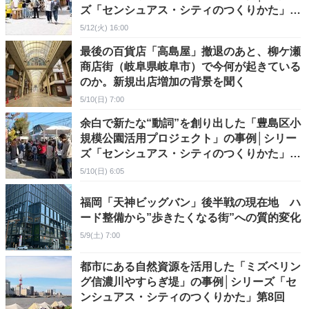
ズ「センシュアス・シティのつくりかた」第
10回（最終回）
5/12(火) 16:00
最後の百貨店「高島屋」撤退のあと、柳ケ瀬
商店街（岐阜県岐阜市）で今何が起きている
のか。新規出店増加の背景を聞く
5/10(日) 7:00
余白で新たな“動詞”を創り出した「豊島区小
規模公園活用プロジェクト」の事例│シリー
ズ「センシュアス・シティのつくりかた」第
9回
5/10(日) 6:05
福岡「天神ビッグバン」後半戦の現在地 ハ
ード整備から”歩きたくなる街”への質的変化
5/9(土) 7:00
都市にある自然資源を活用した「ミズベリン
グ信濃川やすらぎ堤」の事例│シリーズ「セ
ンシュアス・シティのつくりかた」第8回