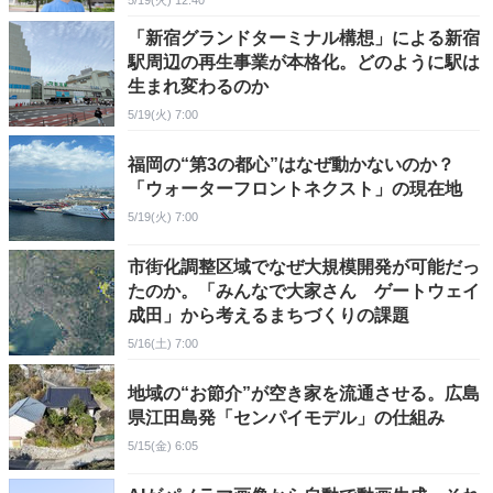
5/19(火) 12:40
「新宿グランドターミナル構想」による新宿
駅周辺の再生事業が本格化。どのように駅は
生まれ変わるのか
5/19(火) 7:00
福岡の“第3の都心”はなぜ動かないのか？
「ウォーターフロントネクスト」の現在地
5/19(火) 7:00
市街化調整区域でなぜ大規模開発が可能だっ
たのか。「みんなで大家さん ゲートウェイ
成田」から考えるまちづくりの課題
5/16(土) 7:00
地域の“お節介”が空き家を流通させる。広島
県江田島発「センパイモデル」の仕組み
5/15(金) 6:05