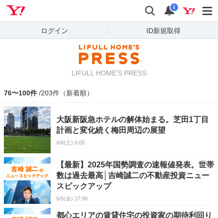
Yahoo! JAPAN
検索
通知
i
ログイン
ID新規取得
LIFULL HOME'S PRESS
76〜100件
/203件（新着順）
大阪新阪急ホテルの解体始まる。芝田1丁目
計画と変化続く梅田周辺の展望
6/6(土) 6:05
【最新】2025年国勢調査の速報値発表。世帯
数は過去最高│吉崎誠二の不動産投資ニュー
スピックアップ
6/5(金) 17:00
都心エリアの賃貸住宅の投資家の期待利回り