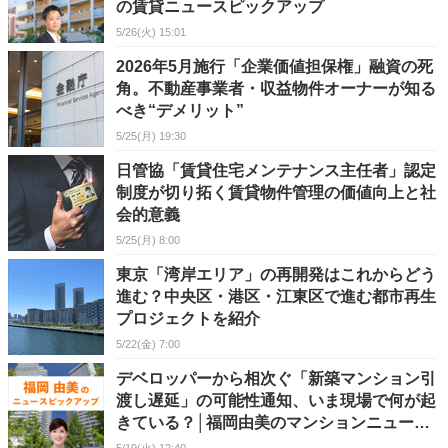
の賃貸ニュースピックアップ
5/26(火) 15:01
2026年5月施行「企業価値担保権」融資の死
角。不動産事業者・収益物件オーナーが知る
べき“デメリット”
5/25(月) 19:30
日管協「賃貸住宅メンテナンス主任者」認定
制度が切り拓く賃貸物件管理の価値向上と社
会的意義
5/25(月) 8:00
東京「湾岸エリア」の再開発はこれからどう
進む？中央区・港区・江東区で進む都市再生
プロジェクトを紹介
5/22(金) 7:00
デベロッパーから相次ぐ「新築マンション引
渡し遅延」の可能性通知、いま現場で何が起
きている？│福岡由美のマンションニュース
ピックアップ