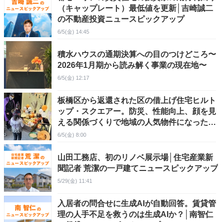
（キャップレート）最低値を更新│吉崎誠二
の不動産投資ニュースピックアップ
6/5(金) 14:45
積水ハウスの通期決算への目のつけどころ〜
2026年1月期から読み解く事業の現在地〜
6/5(金) 12:17
板橋区から返還された区の借上げ住宅ヒルト
ップ・スクエアー。防災、性能向上、顔を見
える関係づくりで地域の人気物件になったオ
ーナーの奮闘
6/5(金) 8:00
山田工務店、初のリノベ展示場│住宅産業新
聞記者 荒潔の一戸建てニュースピックアップ
5/29(金) 11:41
入居者の問合せに生成AIが自動回答。賃貸管
理の人手不足を救うのは生成AIか？│南智仁