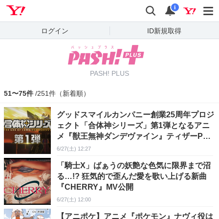
Yahoo! JAPAN
検索
通知
i
ログイン
ID新規取得
PASH! PLUS
51〜75件
/251件（新着順）
グッドスマイルカンパニー創業25周年プロジ
ェクト「合体神シリーズ」第1弾となるアニ
メ『獣王無神ダンデヴァイン』ティザーPV
が公開！
6/27(土) 12:27
「騎士X」ばぁうの妖艶な色気に限界まで沼
る…!? 狂気的で歪んだ愛を歌い上げる新曲
『CHERRY』MV公開
6/27(土) 12:00
【アニポケ】アニメ『ポケモン』ナヴィ役は