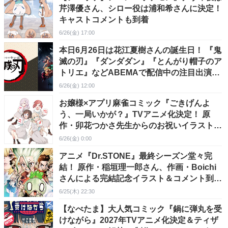
芹澤優さん、シロー役は浦和希さんに決定！
キャストコメントも到着
6/26(金) 17:00
本日6月26日は花江夏樹さんの誕生日！ 『鬼
滅の刃』『ダンダダン』『とんがり帽子のア
トリエ』などABEMAで配信中の注目出演作
と魅力を紹介
6/26(金) 12:00
お嬢様×アプリ麻雀コミック『ごきげんよ
う、一局いかが？』TVアニメ化決定！ 原
作・卯花つかさ先生からのお祝いイラスト＆
コメントも到着
6/26(金) 0:00
アニメ『Dr.STONE』最終シーズン堂々完
結！ 原作・稲垣理一郎さん、作画・Boichi
さんによる完結記念イラスト＆コメント到
着！ ホワイマン役 花澤香菜さん・天﨑滉平
6/25(木) 22:30
さんからのコメントも
【なべたま】大人気コミック『鍋に弾丸を受
けながら』2027年TVアニメ化決定＆ティザ