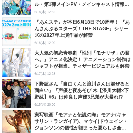
ル・第1弾メインPV・メインキャスト情報＆
コメントが一挙解禁
6/18(木) 12:32
『あんステ』が本日6月18日で10周年！ 『あ
んさんぶるスターズ！THE STAGE』シリー
ズの2027年上演作品が解禁
6/18(木) 12:00
大人気の初恋青春劇『性別「モナリザ」の君
へ。』アニメ化決定！ アニメーション制作は
シャフトが担当。ティザービジュアルも解禁
6/17(水) 12:23
下野紘さん「自由くんと浪川さんは混ぜると
面白い」『声優と夜あそび 木【浪川大輔×下
野紘】#6』は仲良し声優3兄弟が大暴れ!?
6/15(月) 20:00
実写映画『モアナと伝説の海』モアナ(キャ
サリン・ランガイア)、マウイ(ドウェイン・
ジョンソン)の個性が詰まった夏らしさ全開