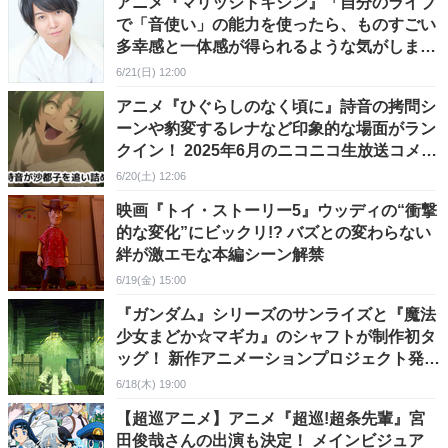
アニメ『マリッジトキシン』「自分のライブ
で「音使い」の能力を使ったら、ものすごい
多幸感と一体感が得られるような気がしま
す」鳴子弦弥役・斉藤壮馬さんからメールイ
6/21(日) 12:00
ンタビューが到着！
アニメ『ひぐらしのなく頃に』詩音の拷問シ
ーンや豹変するレナなど印象的な場面がラン
クイン！ 2025年6月のニコニコ生放送コメン
ト最多シーンTOP5が発表
6/20(土) 12:06
映画『トイ・ストーリー5』ウッディの“衝撃
的な変化”にビックリ!? バズとの変わらない
絆が激エモな本編シーン解禁
6/19(金) 15:00
『ガンダム』シリーズのサンライズと『魔法
少女まどか☆マギカ』のシャフトが制作初タ
ッグ！ 新作アニメーションプロジェクト発表
に向けたカウントダウンが始動
6/18(木) 19:00
【超巡アニメ】アニメ『超巡!超条先輩』宮
田俊哉さんの出演も決定！ メインビジュア