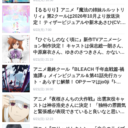
6/22(月) 16:58
【るるりり】アニメ『魔法の姉妹ルルットリ
リィ』第2クールは2026年10月より放送決
定！ ティザービジュアルや新木あさひ(CV:根
本京里)のキャラ詳細＆キャストコメントも
6/22(月) 7:00
解禁
『ひぐらしのなく頃に』新作TVアニメーシ
ョン制作決定！ キャストは保志総一朗さん、
中原麻衣さん、ゆきのさつきさん、かないみ
かさん、田村ゆかりさんが続投しアニメーシ
6/21(日) 21:19
ョン制作はスタジオディーンが担当
アニメ最終クール『BLEACH 千年血戦篇-禍
進譚-』メインビジュアル＆第41話先行カッ
ト・あらすじ解禁！ OPテーマはjo0ji『I-
BULL』、EDテーマは9Lana『螺旋』に決定
6/21(日) 16:00
アニメ『夜桜さんちの大作戦』出雲灰役キャ
ストは神谷浩史さんに決定！ 「独特の雰囲気
と緊張感が表現できていると良いなと思いな
がらアフレコに参加させていただきました」
6/21(日) 12:23
コメントも到着