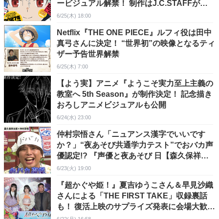
ービジュアル解禁！ 制作はJ.C.STAFFが担
当
6/25(木) 18:00
Netflix『THE ONE PIECE』ルフィ役は田中
真弓さんに決定！ “世界初”の映像となるティ
ザー予告世界解禁
6/25(木) 7:00
【よう実】アニメ『ようこそ実力至上主義の
教室へ 5th Season』が制作決定！ 記念描き
おろしアニメビジュアルも公開
6/24(水) 23:00
仲村宗悟さん「ニュアンス漢字でいいです
か？」“夜あそび共通学力テスト”でおバカ声
優認定!? 『声優と夜あそび 日【森久保祥太
郎×仲村宗悟】#6』は珍回答連発の内容に
6/23(火) 19:00
『超かぐや姫！』夏吉ゆうこさん＆早見沙織
さんによる「THE FIRST TAKE」収録裏話
も！ 復活上映のサプライズ発表に会場大歓声
の卒業記念舞台挨拶レポートが到着