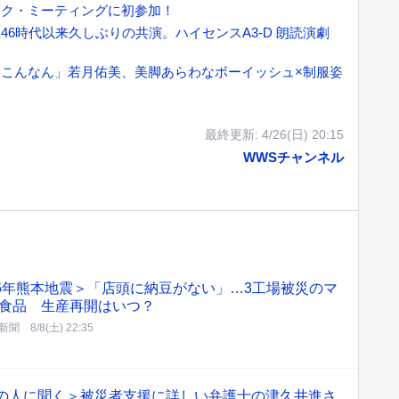
イク・ミーティングに初参加！
6時代以来久しぶりの共演。ハイセンスA3-D 朗読演劇
こんなん」若月佑美、美脚あらわなボーイッシュ×制服姿
最終更新:
4/26(日) 20:15
WWSチャンネル
26年熊本地震＞「店頭に納豆がない」…3工場被災のマ
食品 生産再開はいつ？
新聞
8/8(土) 22:35
この人に聞く＞被災者支援に詳しい弁護士の津久井進さ