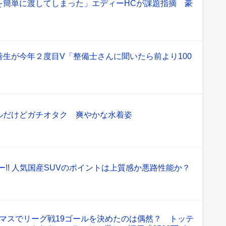
を簡単に渡してしまった」エディーHCが課題指摘 豪
生が今年２度目V「整備士さんに聞いたら前より100
ルだけどガチオタク 爽やかな水着姿
ー!! 人気国産SUVのポイントは上質感か悪路性能か？
マスでリーグ戦19ゴールを決めたのは偶然？ トッテ