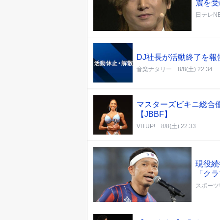
震を受
日テレNE
DJ社長が活動終了を報
音楽ナタリー
8/8(土) 22:34
マスターズビキニ総合
【JBBF】
VITUP!
8/8(土) 22:33
現役続
「クラ
スポーツ