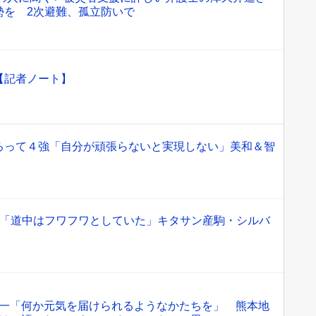
勢を 2次避難、孤立防いで
【記者ノート】
ろって４強「自分が頑張らないと実現しない」美和＆智
隼「道中はフワフワとしていた」キタサン産駒・シルバ
一「何か元気を届けられるようなかたちを」 熊本地