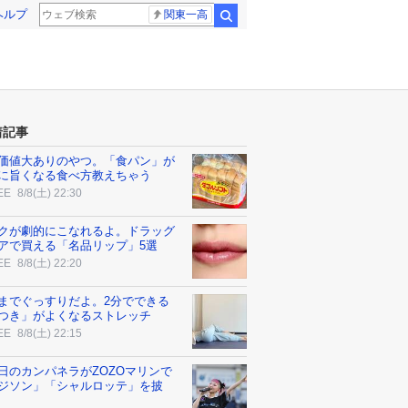
ヘルプ
関東一高
検索
着記事
価値大ありのやつ。「食パン」が
に旨くなる食べ方教えちゃう
EE
8/8(土) 22:30
クが劇的にこなれるよ。ドラッグ
アで買える「名品リップ」5選
EE
8/8(土) 22:20
までぐっすりだよ。2分でできる
つき」がよくなるストレッチ
EE
8/8(土) 22:15
日のカンパネラがZOZOマリンで
ジソン」「シャルロッテ」を披