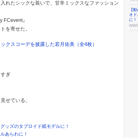
り入れたシックな装いで、甘辛ミックスなファッション
【動
オド
に！
 FCevent』
WW
ントを寄せた。
ックスコーデを披露した若月佑美（全4枚）
良すぎ
を見せている。
＆グッズのタブロイド紙モデルに！
イルあらわに！