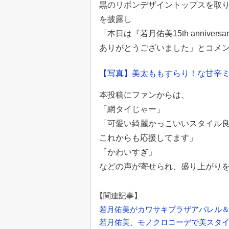
黒のリボンデザイントップスを取
を披露し
「本日は『若月佑美15th anniversary
ありがとうございました」とコメ
【写真】美太ももすらり！な甘辛ミ
本投稿にファンからは、
「網タイじゃー」
「可愛い綺麗かっこいいスタイル
これからも応援してます」
「かわいすぎ」
などの声が寄せられ、盛り上がり
【関連記事】
若月佑美がカワサキプラザアパレル
若月佑美、モノクロコーデで美スタ