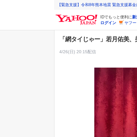
Y
【緊急支援】令和8年熊本地震 緊急支援募
a
IDでもっと便利に
新
h
ログイン
ヤフー
o
o
「網タイじゃー」若月佑美、
!
J
4/26(日) 20:15配信
A
P
A
N