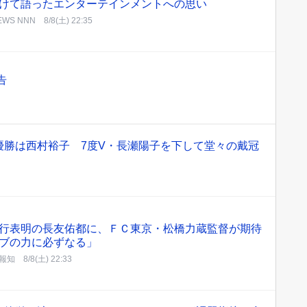
けて語ったエンターテインメントへの思い
WS NNN
8/8(土) 22:35
告
優勝は西村裕子 7度V・長瀬陽子を下して堂々の戴冠
行表明の長友佑都に、ＦＣ東京・松橋力蔵監督が期待
ブの力に必ずなる」
報知
8/8(土) 22:33