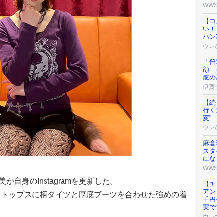
WW
【コ
い！
パン
ウレ
「普
顔 
慮の
伊賀
【続
行く
変”
ウレ
麻倉
スタ
にな
WW
が自身のInstagramを更新した。
【チ
アン
クトップスに柄タイツと厚底ブーツを合わせた強めの着
千円
実で
ウレ