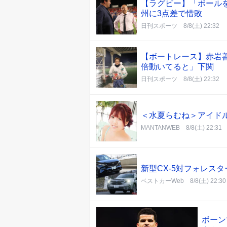
【ラグビー】「ボール
州に3点差で惜敗
日刊スポーツ
8/8(土) 22:32
【ボートレース】赤岩善
倍動いてると」下関
日刊スポーツ
8/8(土) 22:32
＜水夏らむね＞アイド
MANTANWEB
8/8(土) 22:31
新型CX-5対フォレスタ
ベストカーWeb
8/8(土) 22:30
ボーン