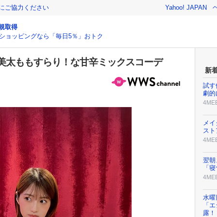
金にご協力ください
Yahoo! JAPAN
規取得
ショッピングなら「毎日5％」おトク
美太ももすらり！な甘辛ミックスコーデ
新
試す
劇的
4ME
メイ
スト
4ME
翌朝
「寝
4ME
水曜
「エ
露！