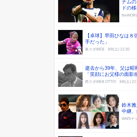
ナムの
ドの移
theWO
【卓球】早田ひなは８
手だった」
東スポWEB
8/8(土) 22:30
逝去から39年、父は昭
「笑顔にお父様の面影
西スポWEB OTTO!
8/8(土) 22
鈴木雅
中継、
WWSチ