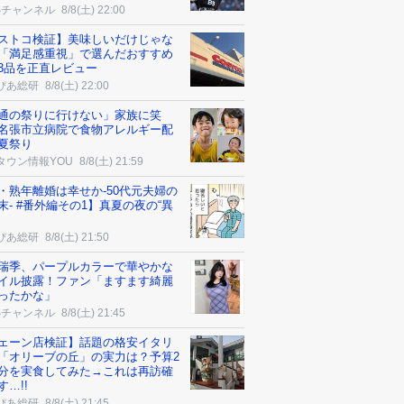
Sチャンネル
8/8(土) 22:00
ストコ検証】美味しいだけじゃな
「満足感重視」で選んだおすすめ
3品を正直レビュー
ぴあ総研
8/8(土) 22:00
通の祭りに行けない」家族に笑
名張市立病院で食物アレルギー配
夏祭り
タウン情報YOU
8/8(土) 21:59
・熟年離婚は幸せか-50代元夫婦の
末- #番外編その1】真夏の夜の“異
ぴあ総研
8/8(土) 21:50
瑞季、パープルカラーで華やかな
イル披露！ファン「ますます綺麗
ったかな」
Sチャンネル
8/8(土) 21:45
ェーン店検証】話題の格安イタリ
「オリーブの丘」の実力は？予算2
分を実食してみた→これは再訪確
す…!!
ぴあ総研
8/8(土) 21:45