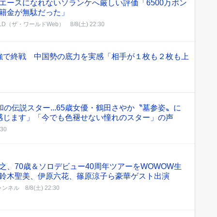
エースになれないソランケへ厳しい評価「6500万ポン
籍金が無駄だった」
RLD（ザ・ワールドWeb）
8/8(土) 22:30
強で終戦 中国勢の底力を実感「相手が１枚も２枚も上
和の伝説スター...65歳女優・鶴田さやか〝墓参姿〟に
感じます」「今でも色褪せない憧れのスター」の声
:30
之、70歳＆ソロデビュー40周年ツアーをWOWOW生
鈴木聖美、伊原六花、篠原涼子ら豪華ゲスト出演
ャンネル
8/8(土) 22:30