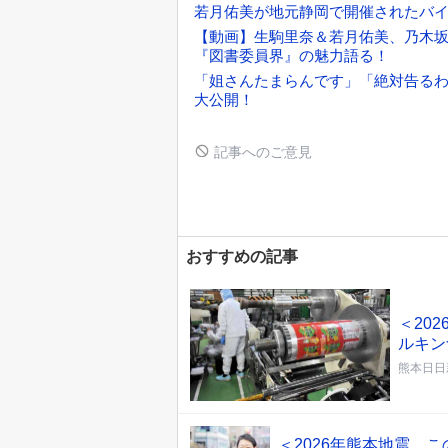
若月佑美が地元静岡で開催されたバ
【動画】生駒里奈＆若月佑美、乃木坂4
『図書委員界』の魅力語る！
「姐さんたまらんです」「絶対告るわ
大公開！
記事へのご意見
おすすめの記事
＜20
ルキン
熊本日日
＜2026年熊本地震 