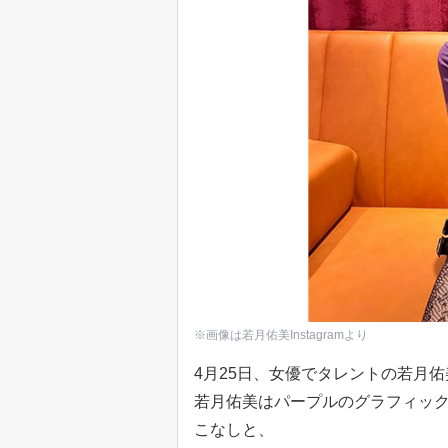
※画像は若月佑美Instagramより
4月25日、女優でタレントの若月佑美
若月佑美はパープルのグラフィッ
こなしと、