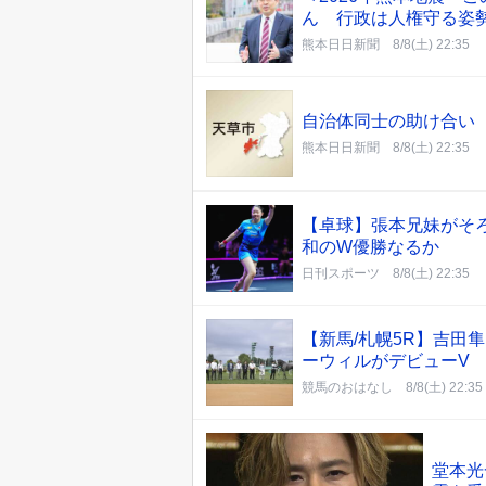
ん 行政は人権守る姿
熊本日日新聞
8/8(土) 22:35
自治体同士の助け合い
熊本日日新聞
8/8(土) 22:35
【卓球】張本兄妹がそ
和のW優勝なるか
日刊スポーツ
8/8(土) 22:35
【新馬/札幌5R】吉田
ーウィルがデビューV
競馬のおはなし
8/8(土) 22:35
堂本光