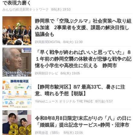
で表現力磨く
みんなの経済新聞ネットワーク
8/6(木) 19:53
静岡県で「空飛ぶクルマ」社会実装へ取り組
み加速 2事業者を支援、課題の解決目指し
協議会も
静岡新聞DIGITAL
8/4(火) 11:30
「早く戦争が終わればいいと思っていた」８
１年前の静岡空襲の体験者が悲惨な戦争の記
憶を小学生や高校生に伝える 静岡市
静岡朝日テレビ
8/6(木) 19:05
【静岡市駿河区】8/7 最高33℃、暑さに注
意、晴れる予想【朝版】
Yahoo!ニュース オリジナル THE PAGE
8/7(金) 5:57
令和8年8月8日限定!末広がりの「八」の日に
「婚姻届」提出記念サービス=静岡・沼津市
静岡放送（SBS）
8/6(木) 23:06