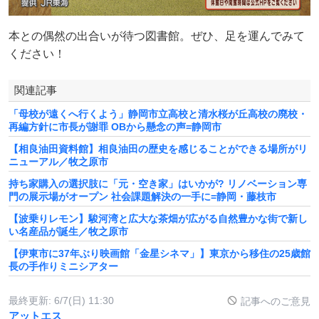
本との偶然の出合いが待つ図書館。ぜひ、足を運んでみて
ください！
関連記事
「母校が遠くへ行くよう」静岡市立高校と清水桜が丘高校の廃校・
再編方針に市長が謝罪 OBから懸念の声=静岡市
【相良油田資料館】相良油田の歴史を感じることができる場所がリ
ニューアル／牧之原市
持ち家購入の選択肢に「元・空き家」はいかが? リノベーション専
門の展示場がオープン 社会課題解決の一手に=静岡・藤枝市
【波乗りレモン】駿河湾と広大な茶畑が広がる自然豊かな街で新し
い名産品が誕生／牧之原市
【伊東市に37年ぶり映画館「金星シネマ」】東京から移住の25歳館
長の手作りミニシアター
最終更新:
6/7(日) 11:30
記事へのご意見
アットエス