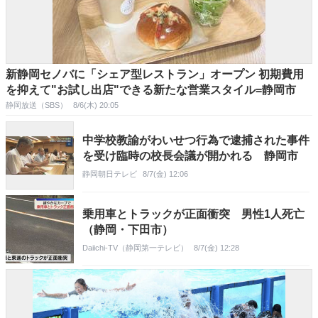
新静岡セノバに「シェア型レストラン」オープン 初期費用
を抑えて"お試し出店"できる新たな営業スタイル=静岡市
静岡放送（SBS）
8/6(木) 20:05
中学校教諭がわいせつ行為で逮捕された事件
を受け臨時の校長会議が開かれる 静岡市
静岡朝日テレビ
8/7(金) 12:06
乗用車とトラックが正面衝突 男性1人死亡
（静岡・下田市）
Daiichi-TV（静岡第一テレビ）
8/7(金) 12:28