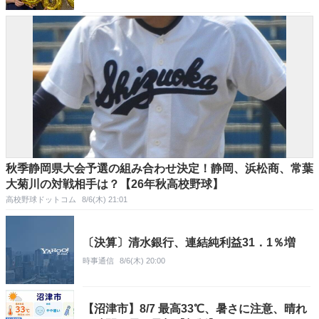
秋季静岡県大会予選の組み合わせ決定！静岡、浜松商、常葉
大菊川の対戦相手は？【26年秋高校野球】
高校野球ドットコム
8/6(木) 21:01
〔決算〕清水銀行、連結純利益31．1％増
時事通信
8/6(木) 20:00
【沼津市】8/7 最高33℃、暑さに注意、晴れ