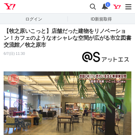
Yahoo! JAPAN
検索
通知
i
ログイン
ID新規取得
【牧之原いこっと】店舗だった建物をリノベーショ
ン！カフェのようなオシャレな空間が広がる市立図書
交流館／牧之原市
6/7(日) 11:30