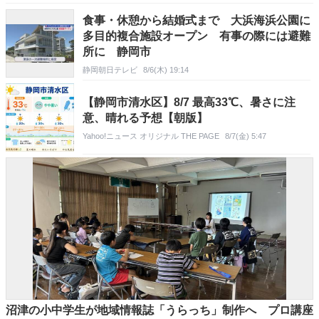
食事・休憩から結婚式まで 大浜海浜公園に
多目的複合施設オープン 有事の際には避難
所に 静岡市
静岡朝日テレビ
8/6(木) 19:14
【静岡市清水区】8/7 最高33℃、暑さに注
意、晴れる予想【朝版】
Yahoo!ニュース オリジナル THE PAGE
8/7(金) 5:47
沼津の小中学生が地域情報誌「うらっち」制作へ プロ講座