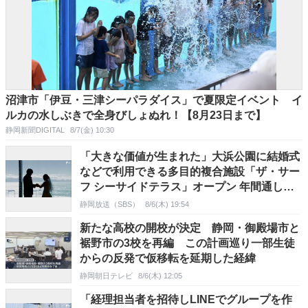
沼津市「伊豆・三津シーパラダイス」で夏限定イベント イ
ルカの水しぶきで全身びしょぬれ！【8月23日まで】
静岡新聞DIGITAL
8/7(金) 10:30
「大きな価値が生まれた」大浜公園に結婚式
などで利用できる多目的複合施設「ザ・サー
フ シーサイドテラス」オープン 年間通して
人が集まる海辺のリゾートへ=静岡市
静岡放送（SBS）
8/6(木) 19:54
新たな高校の開校が決定 静岡・御殿場市と
裾野市の3校を再編 この計画巡り一部生徒
からの反発で仮移転を延期した経緯
静岡朝日テレビ
8/6(木) 12:05
「経理担当者を招待しLINEでグループを作