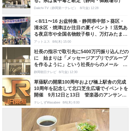
る。県は食中毒と断定（静岡・御殿場市）
Daiichi-TV（静岡第一テレビ）
8/7(金) 12:28
＜8/11〜16 お盆特集・静岡県中部＞葵区・
清水区・焼津ほか注目の夏イベント！活気あ
る夜店市や全国名物餃子祭り、万灯みたま
祭、大型植物祭ほか
アットエス
8/6(木) 15:00
社長の指示で取引先に5400万円振り込んだの
に 始まりは「メッセージアプリでグループ
を作るように」という社長からのメール 静
岡市
静岡朝日テレビ
8/7(金) 12:30
草薙駅の開業100周年および橋上駅舎の完成
10周年を記念して北口芝生広場でイベントを
開催 9月12日と13日 管楽器のアンサンブ
ル演奏を聴きながら乗車する臨時急行の運行
テレしずWasabee
8/6(木) 8:00
も【JR東海】