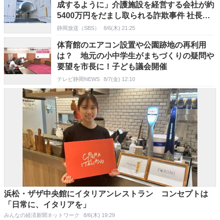
成するように」介護施設を経営する会社が約
5400万円をだまし取られる詐欺事件 社長に
確認して被害に気付く=静岡県警
静岡放送（SBS）
8/6(木) 21:25
体育館のエアコン設置や公園跡地の再利用
は？ 地元の小中学生がまちづくりの疑問や
要望を市長に！子ども議会開催
テレビ静岡NEWS
8/7(金) 12:10
浜松・ザザ中央館にイタリアンレストラン コンセプトは
「日常に、イタリアを」
みんなの経済新聞ネットワーク
8/6(木) 19:29