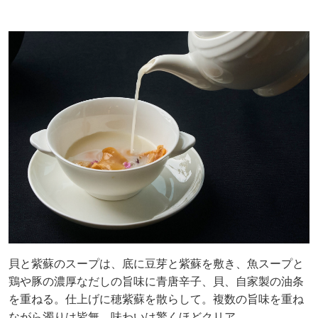
貝と紫蘇のスープは、底に豆芽と紫蘇を敷き、魚スープと
鶏や豚の濃厚なだしの旨味に青唐辛子、貝、自家製の油条
を重ねる。仕上げに穂紫蘇を散らして。複数の旨味を重ね
ながら濁りは皆無、味わいは驚くほどクリア。