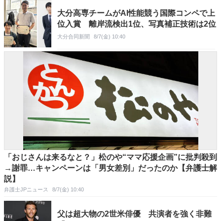
大分高専チームがAI性能競う国際コンペで上
位入賞 離岸流検出1位、写真補正技術は2位
大分合同新聞
8/7(金) 10:40
「おじさんは来るなと？」松のや“ママ応援企画”に批判殺到
→謝罪…キャンペーンは「男女差別」だったのか【弁護士解
説】
弁護士JPニュース
8/7(金) 10:40
父は超大物の2世米俳優 共演者を強く非難