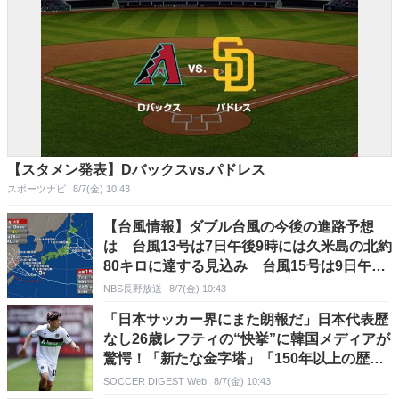
【スタメン発表】Dバックスvs.パドレス
スポーツナビ
8/7(金) 10:43
【台風情報】ダブル台風の今後の進路予想
は 台風13号は7日午後9時には久米島の北約
80キロに達する見込み 台風15号は9日午前
9時には日本の東に達する見通し
NBS長野放送
8/7(金) 10:43
「日本サッカー界にまた朗報だ」日本代表歴
なし26歳レフティの“快挙”に韓国メディアが
驚愕！「新たな金字塔」「150年以上の歴史
で初」
SOCCER DIGEST Web
8/7(金) 10:43