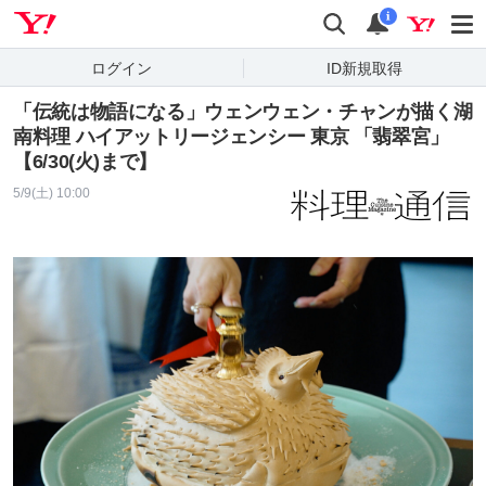
Yahoo! JAPAN
検索
通知
i
ログイン
ID新規取得
「伝統は物語になる」ウェンウェン・チャンが描く湖
南料理 ハイアットリージェンシー 東京 「翡翠宮」
【6/30(火)まで】
5/9(土) 10:00