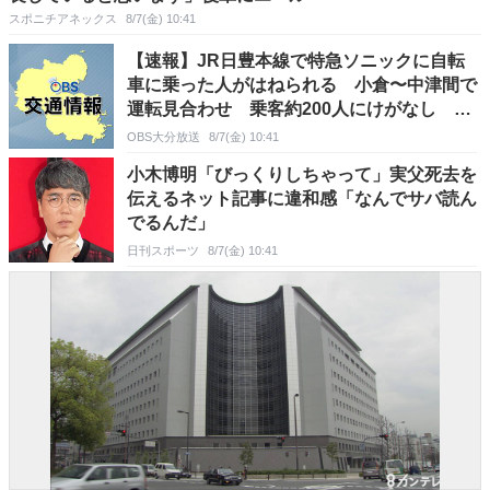
スポニチアネックス
8/7(金) 10:41
【速報】JR日豊本線で特急ソニックに自転
車に乗った人がはねられる 小倉〜中津間で
運転見合わせ 乗客約200人にけがなし 福
岡
OBS大分放送
8/7(金) 10:41
小木博明「びっくりしちゃって」実父死去を
伝えるネット記事に違和感「なんでサバ読ん
でるんだ」
日刊スポーツ
8/7(金) 10:41