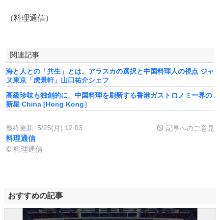
（料理通信）
関連記事
海と人との「共生」とは。アラスカの選択と中国料理人の視点 ジャ
ヌ東京「虎景軒」山口祐介シェフ
高級珍味も独創的に。中国料理を刷新する香港ガストロノミー界の
新星 China [Hong Kong］
最終更新:
5/25(月) 12:03
記事へのご意見
料理通信
© 料理通信
おすすめの記事