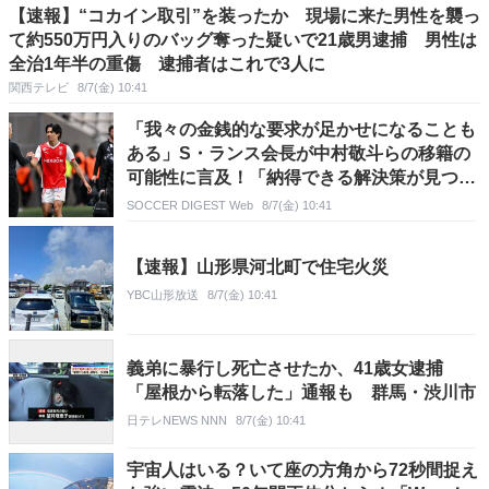
【速報】“コカイン取引”を装ったか 現場に来た男性を襲っ
て約550万円入りのバッグ奪った疑いで21歳男逮捕 男性は
全治1年半の重傷 逮捕者はこれで3人に
関西テレビ
8/7(金) 10:41
「我々の金銭的な要求が足かせになることも
ある」S・ランス会長が中村敬斗らの移籍の
可能性に言及！「納得できる解決策が見つか
らなければ…」
SOCCER DIGEST Web
8/7(金) 10:41
【速報】山形県河北町で住宅火災
YBC山形放送
8/7(金) 10:41
義弟に暴行し死亡させたか、41歳女逮捕
「屋根から転落した」通報も 群馬・渋川市
日テレNEWS NNN
8/7(金) 10:41
宇宙人はいる？いて座の方角から72秒間捉え