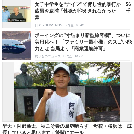
女子中学生を“ナイフ”で脅し性的暴行か 56
歳男を逮捕「性欲が抑えきれなかった」 千
葉
日テレNEWS NNN
8/7(金) 10:42
ボーイングの”寸詰まり新型旅客機”、ついに
実用化へ！ 「ファミリー最小機」のスゴい能
力とは 当局より「商業運航許可」
乗りものニュース
8/7(金) 10:42
早大・阿部葉太、秋こそ春の屈辱晴らす 母校・横浜は「成
長していると思います」後輩にエール