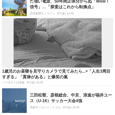
た強い電波、50年間正体分からぬ「Wow！
信号」…「探査はこれから転換点」
読売新聞オンライン
8/7(金) 10:40
1歳児のお昼寝を見守りカメラで見てみたら...⇨「人生3周目
すぎる」「貫禄がある」と爆笑の嵐
ハフポスト日本版
8/7(金) 10:40
三田松聖、彦根総合、中京、浪速が福井ユー
ス（U-16）サッカー大会4強
高校サッカードットコム
8/7(金) 10:40