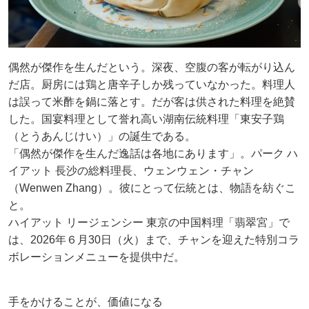
偶然が傑作を生んだという。深夜、空腹の客が転がり込ん
だ店。厨房には鶏と唐辛子しか残っていなかった。料理人
は誤って米酢を鍋に落とす。だが客は供された料理を絶賛
した。国宴料理として誉れ高い湖南伝統料理「東安子鶏
（とうあんじけい）」の誕生である。
「偶然が傑作を生んだ逸話は各地にあります」。パーク ハ
イアット 長沙の総料理長、ウェンウェン・チャン
（Wenwen Zhang）。彼にとって伝統とは、物語を紡ぐこ
と。
ハイアット リージェンシー 東京の中国料理「翡翠宮」で
は、2026年６月30日（火）まで、チャンを迎えた特別コラ
ボレーションメニューを提供中だ。
手をかけることが、価値になる