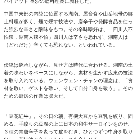
ハイアット 長沙の総料理長に就任した。
中国中東部の内陸に位置する湖南。屋台食や山岳地帯の郷
土料理が多く、煙で燻す技法や、唐辛子や発酵食品を使っ
た強烈な辛さと酸味をもつ。その辛味嗜好は、「四川人不
怕辣，湖南人辣不怕」四川人は辛さを恐れず、湖南人は
（どれだけ）辛くても恐れない、といわれている。
伝統は継承しながら、見せ方は時代に合わせる。湖南の土
着の味わいをベースにしながら、素材を生かす広東の技法
を取り入れている。ウェンウェン・チャンの理念は、「食
材を敬い、ゲストを敬い、そして自分自身を敬う」。その
ための厨房の作業は膨大だ。
「豆花紅牛」。その日の朝、有機大豆から豆乳を絞り、固
める。手絞りの豆腐の上に日本の和牛サーロインをのせ、
３種の青唐辛子を炙って皮をむき、ひとつずつ中身を取り