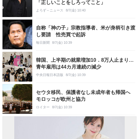
「正しいことをしろってこと」
よろず～ニュース
8/7(金) 10:40
自称「神の子」宗教指導者、米が身柄引き渡
し要請 性売買で起訴
毎日新聞
8/7(金) 10:39
韓国、上半期の就業増加10．8万人止まり…
青年雇用は44カ月連続の減少
中央日報日本語版
8/7(金) 10:39
セウタ移民、保護者なし未成年者も帰国へ
モロッコが欧州と協力
ロイター
8/7(金) 10:39