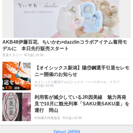
AKB48伊藤百花、ちいかわ×dazzlinコラボアイテム着用モ
デルに 本日先行販売スタート
音楽ナタリー
8/7(金) 10:39
【オイシックス新潟】陽岱鋼選手引退セレモ
ニー開催のお知らせ
オイシックス新潟アルビレックス・ベースボール・クラブ
8/7(金) 10:39
利用客が減少しているJR因美線 魅力再発
見で10月に観光列車「SAKU美SAKU楽」を
運行 岡山
KSB瀬戸内海放送
8/7(金) 10:38
Yahoo! JAPAN