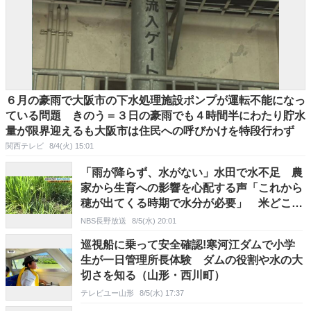
６月の豪雨で大阪市の下水処理施設ポンプが運転不能になっ
ている問題 きのう＝３日の豪雨でも４時間半にわたり貯水
量が限界迎えるも大阪市は住民への呼びかけを特段行わず
関西テレビ
8/4(火) 15:01
「雨が降らず、水がない」水田で水不足 農
家から生育への影響を心配する声「これから
穂が出てくる時期で水分が必要」 米どころ
飯山市の7月の降水量は平年の40％ 市が散
NBS長野放送
8/5(水) 20:01
水車で給水、臨時給水所3か所設置 長野
巡視船に乗って安全確認!寒河江ダムで小学
生が一日管理所長体験 ダムの役割や水の大
切さを知る（山形・西川町）
テレビユー山形
8/5(水) 17:37