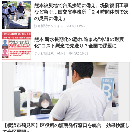
熊本被災地で台風接近に備え、堤防復旧工事
など急ぐ…国交省事務所「２４時間体制で次
の災害に備え」
読売新聞オンライン
8/6(木) 11:56
熊本 断水長期化の恐れ 進まぬ“水道の耐震
化”コスト懸念で先送り？全国で課題に
テレビ朝日系（ANN）
8/4(火) 16:01
【横浜市鶴見区】区役所の証明発行窓口を統合 効果検証し
て全区展開へ