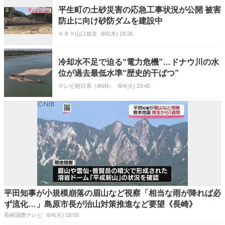
平生町の土砂災害の応急工事状況が公開 被害
防止に向け砂防ダムを建設中
ＫＲＹ山口放送
8/6(木) 19:26
冷却水不足で迫る“電力危機”…ドナウ川の水
位が過去最低水準“歴史的干ばつ”
テレビ朝日系（ANN）
8/4(火) 23:45
平田知事が小規模崩落の眉山など視察「相当な雨が降れば必
ず流化…」島原市長が治山対策推進など要望《長崎》
長崎国際テレビ
8/4(火) 19:05