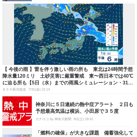
【 今後の雨 】雷を伴う激しい雨の所も 東北は24時間予想
降水量120ミリ 土砂災害に厳重警戒 東〜西日本では40℃
に迫る所も【5日（水）までの雨風シミュレーション・31日
午後10時更新】
ＢＳＮ新潟放送
7/31(金) 22:14
神奈川に５日連続の熱中症アラート ２日も
予想最高気温は横浜、小田原で３５度
カナロコ by 神奈川新聞
8/1(土) 18:41
「燃料の確保」が大きな課題 備蓄強化して