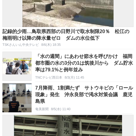
記録的少雨…鳥取県西部の日野川で取水制限20％ 松江の
梅雨明け以降の降水量ゼロ ダムの水位低下
TSKさんいん中央テレビ
8/6(木) 18:35
「水の週間」にあわせ節水を呼びかけ 福岡
都市圏の水の3分の1は筑後川から ダム貯水
率は79.1%と例年並み
TNCテレビ西日本
8/3(月) 11:45
7月降雨、1割満たず サトウキビの「ロール
現象」発生 沖永良部で渇水対策会議 鹿児
島県
奄美新聞
8/5(水) 11:40