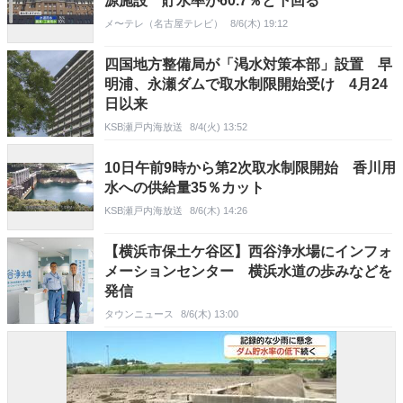
源施設 貯水率が60.7％と下回る
メ〜テレ（名古屋テレビ）
8/6(木) 19:12
四国地方整備局が「渇水対策本部」設置 早
明浦、永瀬ダムで取水制限開始受け 4月24
日以来
KSB瀬戸内海放送
8/4(火) 13:52
10日午前9時から第2次取水制限開始 香川用
水への供給量35％カット
KSB瀬戸内海放送
8/6(木) 14:26
【横浜市保土ケ谷区】西谷浄水場にインフォ
メーションセンター 横浜水道の歩みなどを
発信
タウンニュース
8/6(木) 13:00