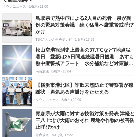
タウンニュース
8/6(木) 11:00
鳥取県で熱中症による2人目の死者 県が異
例の緊急対策会議 続く猛暑へ厳重警戒呼び
かけ
TSKさんいん中央テレビ
8/3(月) 18:35
松山空港観測史上最高の37.7℃など7地点猛
暑日 愛媛は25日間連続猛暑日観測 あすも
熱中症警戒アラート 水分補給など対策徹底
を
南海放送
8/6(木) 18:04
【横浜市港北区】詐欺未然防止で警察署が感
謝状 勇気ある声掛けをたたえる
タウンニュース
8/6(木) 22:00
青森県が大雨に対する技術対策を発表 津軽と
三八上北で大雨のおそれ 農地や作物の被害防
止呼びかけ
青森放送
7/31(金) 17:22