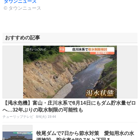
タウンニュース
© タウンニュース
おすすめの記事
【渇水危機】富山・庄川水系で8月14日にもダム貯水量ゼロ
へ…32年ぶりの取水制限の可能性も
チューリップテレビ
8/4(火) 19:44
牧尾ダムで7日から節水対策 愛知用水の水