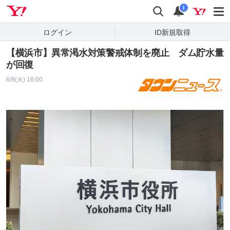
Yahoo! JAPAN
検索
通知
i
ログイン
ID新規取得
【横浜市】異常渇水対策警戒体制を廃止 ダム貯水量
が回復
6/9(火) 16:00