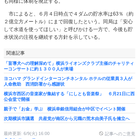
も同様に体制を廃止する。
市によると、６月４日時点で４ダムの貯水率は63％（約
２億立方メートル）にまで回復したという。同局は「安心
して水道を使ってほしい」と呼びかける一方で、今後も貯
水状況の注視を継続する方針を示している。
関連記事
「盲導犬への理解深めて」横浜ライオンズクラブ主催のチャリティ
ーコンサートに約１３００人が来場
ヨコハマ グランドインターコンチネンタル ホテルの従業員３人が
人命救助 西消防署から感謝状
横浜市西区の音楽家が集結する「にしとも音楽祭」 ６月21日に西
公会堂で開催
親子で「お金」学ぶ 横浜幸銀信用組合が中区でイベント開催
次期横浜市議選 共産党が南区から元職の荒木由美子氏を擁立へ
最終更新:
6/9(火) 16:00
記事へのご意見