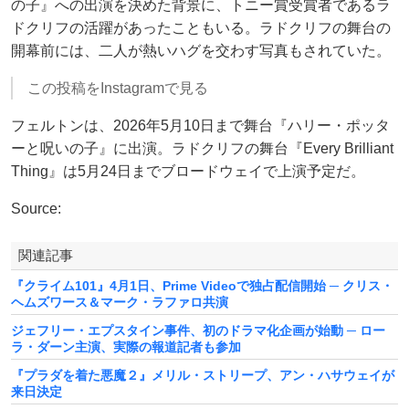
の子』への出演を決めた背景に、トニー賞受賞者であるラ
ドクリフの活躍があったこともいる。ラドクリフの舞台の
開幕前には、二人が熱いハグを交わす写真もされていた。
この投稿をInstagramで見る
フェルトンは、2026年5月10日まで舞台『ハリー・ポッタ
ーと呪いの子』に出演。ラドクリフの舞台『Every Brilliant
Thing』は5月24日までブロードウェイで上演予定だ。
Source:
関連記事
『クライム101』4月1日、Prime Videoで独占配信開始 ─ クリス・
ヘムズワース＆マーク・ラファロ共演
ジェフリー・エプスタイン事件、初のドラマ化企画が始動 ─ ロー
ラ・ダーン主演、実際の報道記者も参加
『プラダを着た悪魔２』メリル・ストリープ、アン・ハサウェイが
来日決定