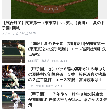
【試合終了】関東第一（東東京）vs.英明（香川） 夏の甲
子園1回戦
スポーツナビ
8/8(土) 20:35
【速報】夏の甲子園 英明(香川)が関東第一
(東東京)との投手戦制す エース冨岡は9回1失
点完投
KSB瀬戸内海放送
8/8(土) 20:34
【甲子園】センバツ８強の英明が１５年ぶり
の夏勝利で初戦突破 ３番・松原蒼真が決勝
の３点二塁打 エース左腕・冨岡琥希は１失
点完投
スポーツ報知
8/8(土) 20:34
【甲子園】 一昨年準Ｖ、昨年８強の関東第一
が初戦敗退 自慢の守りが乱れ、まさかの３失
策