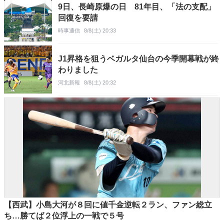
9日、長崎原爆の日 81年目、「法の支配」
回復を要請
時事通信
8/8(土) 20:33
J1昇格を狙うベガルタ仙台の今季開幕戦が終
わりました
河北新報
8/8(土) 20:32
【西武】小島大河が８回に値千金逆転２ラン、ファン総立
ち…勝てば２位浮上の一戦で５号