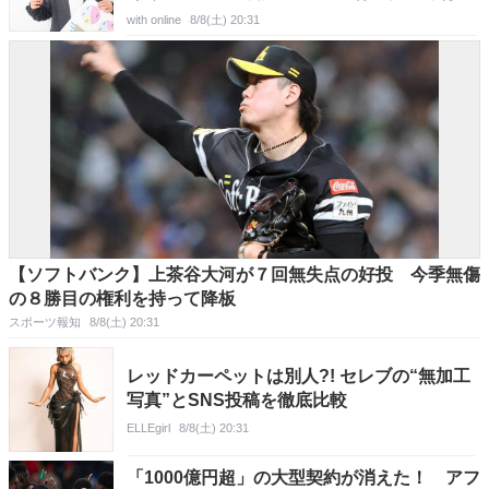
with online
8/8(土) 20:31
【ソフトバンク】上茶谷大河が７回無失点の好投 今季無傷
の８勝目の権利を持って降板
スポーツ報知
8/8(土) 20:31
レッドカーペットは別人?! セレブの“無加工
写真”とSNS投稿を徹底比較
ELLEgirl
8/8(土) 20:31
「1000億円超」の大型契約が消えた！ アフ