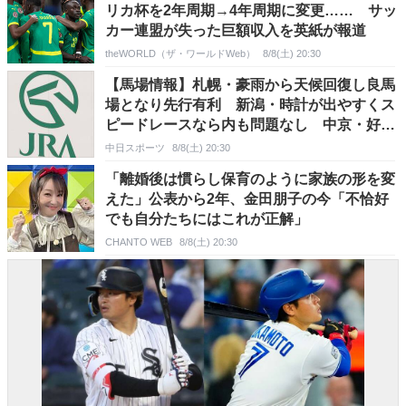
リカ杯を2年周期→4年周期に変更…… サッ
カー連盟が失った巨額収入を英紙が報道
theWORLD（ザ・ワールドWeb）
8/8(土) 20:30
【馬場情報】札幌・豪雨から天候回復し良馬
場となり先行有利 新潟・時計が出やすくス
ピードレースなら内も問題なし 中京・好天
続き高速馬場は変わらず先行有利
中日スポーツ
8/8(土) 20:30
「離婚後は慣らし保育のように家族の形を変
えた」公表から2年、金田朋子の今「不恰好
でも自分たちにはこれが正解」
CHANTO WEB
8/8(土) 20:30