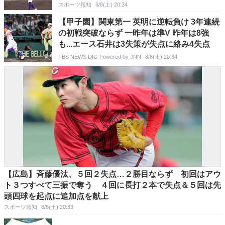
スポーツ報知
8/8(土) 20:34
【甲子園】関東第一 英明に逆転負け 3年連続
の初戦突破ならず 一昨年は準V 昨年は8強
も...エース石井は3失策が失点に絡み4失点
TBS NEWS DIG Powered by JNN
8/8(土) 20:34
【広島】斉藤優汰、５回２失点…２勝目ならず 初回はアウ
ト３つすべて三振で奪う ４回に長打２本で失点＆５回は先
頭四球を起点に追加点を献上
スポーツ報知
8/8(土) 20:33