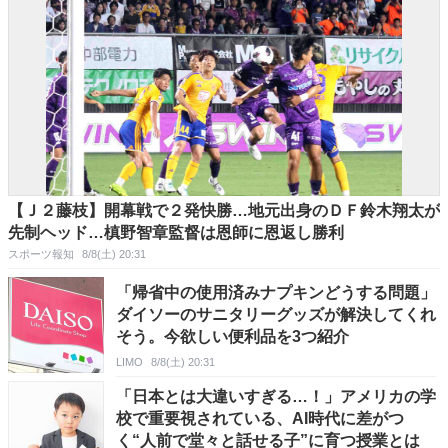
【Ｊ２藤枝】開幕戦で２発快勝…地元出身のＤＦ鈴木翔太が
先制ヘッド…槙野智章監督は恩師に恩返し勝利
スポーツ報知
8/8(土) 20:31
「帰省中の使用済みナプキンどうする問題」
ダイソーのサニタリーグッズが解決してくれ
そう。今欲しい便利品を3つ紹介
LIMO
8/8(土) 20:31
「日本とは大違いすぎる…！」アメリカの学
校で重要視されている、AI時代に差がつ
く“人前で堂々と話せる子”に育つ授業とは