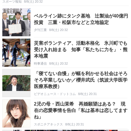
スポーツ報知
8/8(土) 20:32
ベルライン跡にタンク基地 辻製油が40億円
投資 三重・松阪市などと立地協定
夕刊三重
8/8(土) 20:32
災害ボランティア、活動本格化 氷川町でも
受け入れ始まる 知事「私たちに力を」・熊
本地震
時事通信
8/8(土) 20:32
「寝てない自慢」が幅を利かせる社会はそろ
そろ卒業しないか／櫻井武氏（筑波大学医学
医療系教授）
ビデオニュース・ドットコム
8/8(土) 20:31
2児の母・西山茉希 再婚願望はある？ 現
在の恋愛事情を告白「私は基本は恋してます
ね」
スポニチアネックス
8/8(土) 20:31