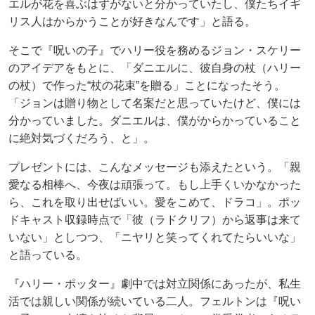
エルが花を喜ぶはずがないと分かっていたし、僕たちイギ
リス人はからかうことが好きなんです」と語る。
そこで『呪いの子』でハリー役を務めるジョン・スケリー
のアイデアをもとに、「ダニエルに、彼自身の杖（ハリー
の杖）で作った“杖の花束”を贈る」ことになったそう。
「ジョンは贈り物として名案だと思っていたけど、僕には
分かっていました。ダニエルは、僕がからかっていること
に絶対気づくだろう、と」。
プレゼントには、こんなメッセージも添えたという。「親
愛なる相棒へ、今夜は頑張って。もし上手くいかなかった
ら、これを取り出せばいい。愛をこめて、ドラコ」。ポッ
ドキャスト収録時点で「彼（ラドクリフ）から返事は来て
いない」としつつ、「ニヤリと笑ってくれてたらいいな」
と語っている。
『ハリー・ポッター』劇中では対立関係にあったが、私生
活では親しい関係が続いている二人。フェルトンは『呪い