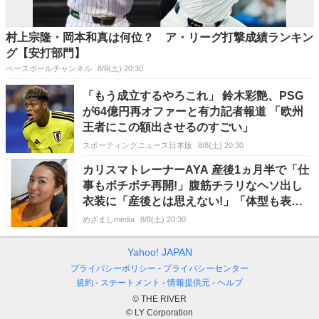
村上宗隆・岡本和真は何位？ ア・リーグ打撃成績ランキン
グ【安打部門】
ベースボールチャンネル
8/8(土) 20:30
「もう成立するやろこれ」 鈴木彩艶、PSG
が64億円再オファーと有力記者報道 「欧州
王者にこの額出させるのすごい」
スポーティングニュース日本版
8/8(土) 20:30
カリスマトレーナーAYA 産後1ヵ月半で「仕
事もボチボチ再開!」腹筋チラリなヘソ出し
衣装に「産後とは思えない!」「体型も表情
もキラッキラ」
めざましmedia
8/8(土) 20:30
Yahoo! JAPAN
プライバシーポリシー
プライバシーセンター
規約
ステートメント
情報提供元
ヘルプ
© THE RIVER
© LY Corporation