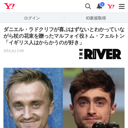
Yahoo! JAPAN
検索
通知
i
ログイン
ID新規取得
ダニエル・ラドクリフが喜ぶはずないとわかっていな
がら杖の花束を贈ったマルフォイ役トム・フェルトン
「イギリス人はからかうのが好き」
3/31(火) 2:49