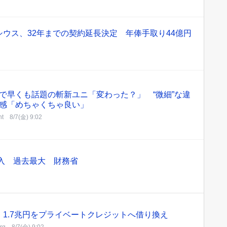
ウス、32年までの契約延長決定 年俸手取り44億円
で早くも話題の斬新ユニ「変わった？」 “微細”な違
感「めちゃくちゃ良い」
nt
8/7(金) 9:02
介入 過去最大 財務省
1.7兆円をプライベートクレジットへ借り換え
rg
8/7(金) 9:02