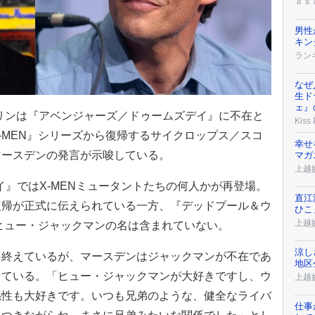
ａｓ
男性
キン
ラン
なぜ
生ド
ェ』
ァリンは『アベンジャーズ／ドゥームズデイ』に不在と
Kiss
-MEN』シリーズから復帰するサイクロップス／スコ
幸せ
マースデンの発言が示唆している。
マガ
上越
デイ』ではX-MENミュータントたちの何人かが再登場。
直江
復帰が正式に伝えられている一方、『デッドプール＆ウ
ひこ
上越
たヒュー・ジャックマンの名は含まれていない。
涼し
を終えているが、マースデンはジャックマンが不在であ
地区
している。「ヒュー・ジャックマンが大好きですし、ウ
上越
係性も大好きです。いつも兄弟のような、健全なライバ
仕事