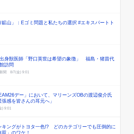
鉱山」：Eゴミ問題と私たちの選択 #エキスパートト
出身獣医師「野口英世は希望の象徴」 福島・猪苗代
館訪問
新聞
8/7(金) 9:01
TEAM26デー」において、マリーンズOBの渡辺俊介氏
緊張感を皆さんの耳元へ」
金) 9:01
ンキングがトヨタ一色!? どのカテゴリーでも圧倒的に
無双」のワケ！