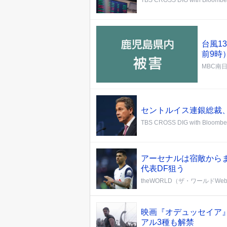
台風1
前9時
MBC南
セントルイス連銀総裁
TBS CROSS DIG with Bloombe
アーセナルは宿敵から
代表DF狙う
theWORLD（ザ・ワールドWe
映画『オデュッセイア』
アル3種も解禁