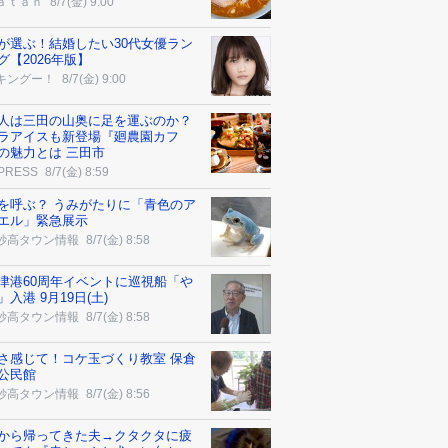
ａｔａｎ
8/7(金) 9:00
が選ぶ！結婚したい30代女優ラン
グ【2026年版】
キングー！
8/7(金) 9:00
人は三田の山奥に足を運ぶのか？
ラアイスも新登場『廻農園カフ
の魅力とは 三田市
 PRESS
8/7(金) 8:59
を呼ぶ？ うみがたりに「青色のア
エル」緊急展示
妙高タウン情報
8/7(金) 8:58
津港60周年イベントに巡視船「や
」入港 9月19日(土)
妙高タウン情報
8/7(金) 8:58
さ感じて！コケ玉づくり教室 保倉
公民館
妙高タウン情報
8/7(金) 8:56
から帰ってきた夫→クタクタに疲