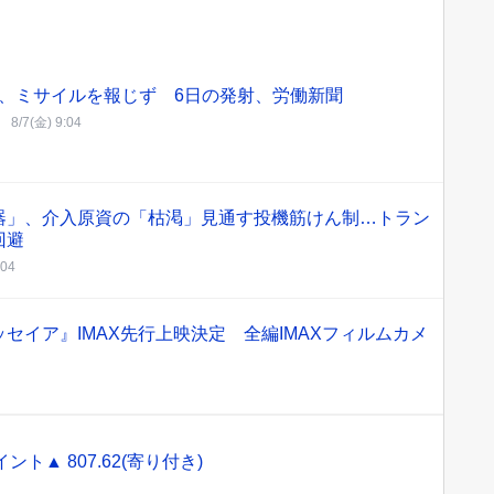
、ミサイルを報じず 6日の発射、労働新聞
8/7(金) 9:04
器」、介入原資の「枯渇」見通す投機筋けん制…トラン
回避
:04
セイア』IMAX先行上映決定 全編IMAXフィルムカメ
ント▲ 807.62(寄り付き)