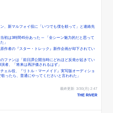
トン、新マルフォイ役に「いつでも僕を頼って」と連絡先
初は3時間45分あった ─ 「全シーン魅力的だと思って
った」
』原作者の『スター・トレック』新作企画が却下されてい
判のファンは「前日譚公開当時にどれほど反発が起きてい
-8演者、「将来は再評価されるはず」
イチェル役、『リトル・マーメイド』実写版オーディショ
声で歌ったら、普通にやってくださいと言われた」
最終更新:
3/30(月) 2:47
THE RIVER