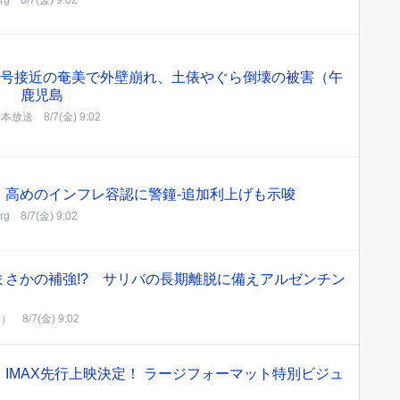
3号接近の奄美で外壁崩れ、土俵やぐら倒壊の被害（午
） 鹿児島
日本放送
8/7(金) 9:02
、高めのインフレ容認に警鐘-追加利上げも示唆
rg
8/7(金) 9:02
まさかの補強!? サリバの長期離脱に備えアルゼンチン
b）
8/7(金) 9:02
IMAX先行上映決定！ ラージフォーマット特別ビジュ