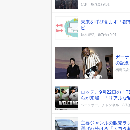
ぴあ
8/7(金) 9:01
未来を呼び覚ます「都市
ピ
鈴木崇弘
8/7(金) 9:01
ガーナ
の記念
福島民友
ロッテ、9月22日の「
らが来場 「リアルな
ベースボールチャンネル
8/7(
主要ジャンルの販売ラ
選ばれ続ける「トヨタ