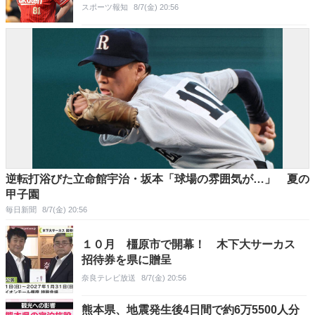
スポーツ報知
8/7(金) 20:56
逆転打浴びた立命館宇治・坂本「球場の雰囲気が…」 夏の
甲子園
毎日新聞
8/7(金) 20:56
１０月 橿原市で開幕！ 木下大サーカス
招待券を県に贈呈
奈良テレビ放送
8/7(金) 20:56
熊本県、地震発生後4日間で約6万5500人分