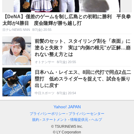
【DeNA】僅差のゲームを制し広島との初戦に勝利 平良拳
太郎が4勝目 度会隆輝が勝ち越し打
日テレNEWS NNN
8/7(金) 20:55
前髪のセット、スタイリング剤を「表面」に
塗ると失敗？ 実は“内側の根元”が正解…崩
れない整え方とは
オトナンサー
8/7(金) 20:55
日本ハム・レイエス、8回に代打で同点2点二
塁打 低めスライダーを捉えて、試合を振り
出しに戻す
中日スポーツ
8/7(金) 20:54
Yahoo! JAPAN
プライバシーポリシー
プライバシーセンター
規約
ステートメント
情報提供元
ヘルプ
© TSURINEWS Inc.
© LY Corporation