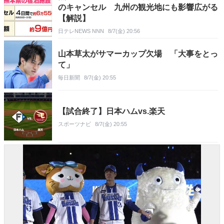
のキャンセル 九州の観光地にも影響広がる
【解説】
日テレNEWS NNN
8/7(金) 20:56
山本草太がサマーカップ欠場 「大事をとっ
て」
毎日新聞
8/7(金) 20:55
【試合終了】日本ハムvs.楽天
スポーツナビ
8/7(金) 20:55