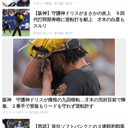
スポーツ報知
8/7(金) 20:57
【阪神】守護神ドリスがまさかの炎上 ９回
代打阿部寿樹に逆転打を献上 才木の白星も
スルリ
日刊スポーツ
8/7(金) 20:57
阪神 守護神ドリスが痛恨の九回暗転…才木の完封目前で降
板、２番手で登板もリードを守れず逆転許す
デイリースポーツ
8/7(金) 20:57
【西武】首位ソフトバンクとの３連戦初戦落