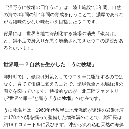
「洋野うに牧場の四年うに」は、陸上施設で1年間、自然
の海で3年間の計4年間の育成を行うことで、濃厚でありな
がら雑味の少ない味わいを目指したウニです。
背景には、世界各地で深刻化する藻場の消失「磯焼け」
と、餌不足で身入りが悪く廃棄されてきたウニの課題があ
るといいます。
世界唯一？自然を生かした「うに牧場」
洋野町では、磯焼け対策としてウニを単に駆除するのでは
なく、育てて価値に変えることで、環境保全と地域経済の
両立を図っています。特徴的なのが、北三陸ファクトリー
が“世界で唯一”と謳う「
うに牧場
」の存在です。
うに牧場とは、1960年代後半に地元漁師が遠浅の岩盤地帯
に178本の溝を掘って整備した増殖溝のことで、総延長は
約18キロメートルに及びます。沖から流れ込む天然の海藻