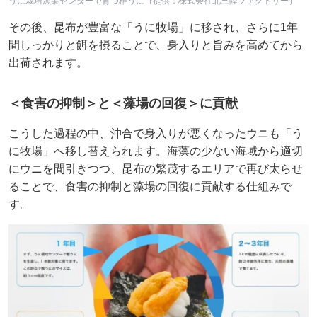
うに栽培漁業センターで育つ稚うに（提供：株式会社北三陸ファクトリー）
その後、昆布が豊富な「うに牧場」に移され、さらに1年
間しっかりと餌を摂ることで、身入りと旨みを高めてから
出荷されます。
＜食害の抑制＞と＜藻場の回復＞に貢献
こうした過程の中、沖合で身入りが悪くなったウニも「う
に牧場」へ移し替えられます。海藻の少ない海域から適切
にウニを間引きつつ、昆布の繁茂するエリアで再び太らせ
ることで、食害の抑制と藻場の回復に貢献する仕組みで
す。