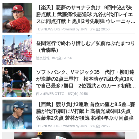
【楽天】悪夢のサヨナラ負け...9回中込が決
勝点献上 武藤痛恨悪送球 九谷が代打レイエ
スに同点打献上 黒川2号先制弾 ウレーニャ5
回零封
TBS NEWS DIG Powered by JNN
8/7(金) 20:56
昼間運行で終わり惜しむ／弘前ねぷたまつり
（青森県）
陸奥新報
8/7(金) 20:56
ソフトバンク、Vマジック35 代打・柳町達
が決勝の2点三塁打 松本晴が7回1失点10K
で自己最多7勝目 2位西武とのカード初戦制
す
西スポWEB OTTO!
8/7(金) 20:56
【西武】競り負け3連敗 首位の鷹と8.5差...森
脇が代打柳町にV打献上 髙橋光成6回1失点
佐藤隼2失点 若林が後逸 柘植4年ぶり同点弾
TBS NEWS DIG Powered by JNN
8/7(金) 20:56