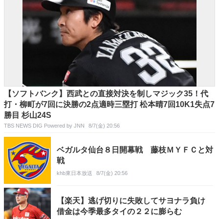
【ソフトバンク】西武との直接対決を制しマジック35！代
打・柳町が7回に決勝の2点適時三塁打 松本晴7回10K1失点7
勝目 杉山24S
TBS NEWS DIG Powered by JNN
8/7(金) 20:56
ベガルタ仙台８日開幕戦 藤枝ＭＹＦＣと対
戦
khb東日本放送
8/7(金) 20:56
【楽天】逃げ切りに失敗してサヨナラ負け
借金は今季最多タイの２２に膨らむ