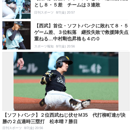
とし８・５差 チームは３連敗
日刊スポーツ
8/7(金) 20:57
【西武】首位・ソフトバンクに敗れて８・５
ゲーム差、３位転落 継投失敗で救援陣失点
重ねる…中村剛也昇格も４の０
スポーツ報知
8/7(金) 20:56
【ソフトバンク】２位西武ねじ伏せＭ35 代打柳町達が決
勝の２点適時三塁打 松本晴７勝目
日刊スポーツ
8/7(金) 20:56