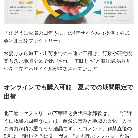
「洋野うに牧場の四年うに」の4年サイクル（提供：株式
会社北三陸ファクトリー）
水揚げから加工・出荷までの一連の工程は、行政や研究機
関も含む地域全体で管理され、“美味しさ”と海洋環境の再
生を両立するサイクルが構築されています。
オンラインでも購入可能 夏までの期間限定で
出荷
北三陸ファクトリーの下苧坪之典代表取締役は、「『洋野
うに牧場の四年うに』は、自然の恵みと地域の文化、人々
の努力が積み重なった結晶です」とコメント。解禁直後の
5月は、同社が
“うにヌーヴォー”
とも呼ぶフレッシュな時