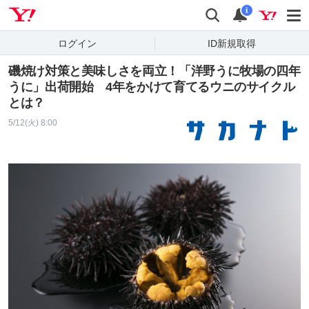
Yahoo! JAPAN
検索
通知
i
ログイン
ID新規取得
磯焼け対策と美味しさを両立！「洋野うに牧場の四年
うに」出荷開始 4年をかけて育てるウニのサイクル
とは？
5/12(火) 8:00