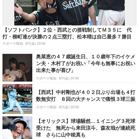
【ソフトバンク】２位・西武との接戦制してＭ３５に 代
打・柳町達が決勝の２点三塁打、松本晴は自己最多７勝目
スポーツ報知
8/7(金) 20:58
奥菜恵の４７歳誕生日、１０歳年下のイケメ
ン夫・木村了がお祝い「今年も無事にお祝い
出来た事が喜び」
スポーツ報知
8/7(金) 20:58
【西武】中村剛也が４０２日ぶり出場も４打
数無安打 ８回の大チャンスで痛恨３球三振
スポーツ報知
8/7(金) 20:58
【オリックス】球場騒然…１イニング３死球
受けた 無死から来田涼斗、森友哉が連続死
球 さらに山中稜真も