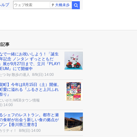
ヘルプ
大橋未歩
検索
着記事
なで一緒にお祝いしよう！「誕生
周年記念 ノンタン ずっとともだ
!!」展が9月27日まで、立川『PLAY!
SEUM』にて開催中
たつ by 散歩の達人
8/9(日) 14:00
賀町】今年は8月15日（土）開催。
町愛に溢れる『ふるさと上川ふれ
祭り』
にいがたWEBタウン情報
日) 14:00
るシェフのレストラン。都市と瀬
の食材が出会う新しい食の拠点が
プン【香川県三豊市】
カリティ！
8/9(日) 14:00