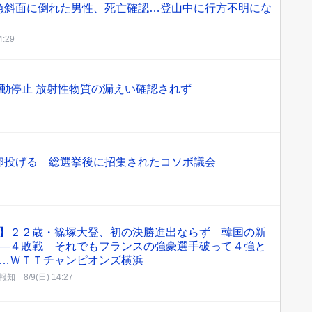
急斜面に倒れた男性、死亡確認…登山中に行方不明にな
4:29
動停止 放射性物質の漏えい確認されず
卵投げる 総選挙後に招集されたコソボ議会
】２２歳・篠塚大登、初の決勝進出ならず 韓国の新
―４敗戦 それでもフランスの強豪選手破って４強と
…ＷＴＴチャンピオンズ横浜
報知
8/9(日) 14:27