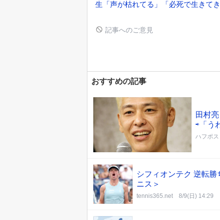
生「声が枯れてる」「必死で生きて
記事へのご意見
おすすめの記事
田村亮
⇨「う
ハフポス
シフィオンテク 逆転勝
ニス＞
tennis365.net
8/9(日) 14:29