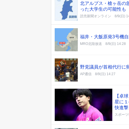
北アルプス・槍ヶ岳の
った大学生の可能性も
読売新聞オンライン
8/9(日) 1
福井・大飯原発3号機自
MRO北陸放送
8/9(日) 14:28
野党議員が首相代行に
AP通信
8/9(日) 14:27
【卓球
星に１
快進撃
スポーツ