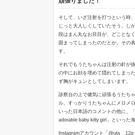
頑張りました！
そして、いざ注射を打つという時
じっと大人しくしていたそう。し
段はまん丸なお目目が、どことな
固まってしまったのだとか。その
す。
それでもうたちゃんは注射の針が
の中にお顔を埋めて隠れてしまっ
ず胸がキュンとしてしまいます。
診察台の上で健気に頑張るうたちゃ
ル。すっかりうたちゃんにメロメ
いった日本語のコメントの他に、「Such a po
adorable baby kitty gi
Instagramアカウント「@uta