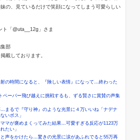
姉妹の、見ているだけで笑顔になってしまう可愛らしい
。
ント「@uta__12g」さま
編集部
て掲載しております。
注射の時間になると、『険しい表情』になって…終わった
トペーパー飛び越えに挑戦するも、ずる賢さに賞賛の声集
が…まるで『守り神』のような光景に４万いいね「ナデナ
けないボス」
ママが褒めまくってみた結果…可愛すぎる反応が1123万
られたい」
と声をかけたら…驚きの光景に涙があふれでると55万再