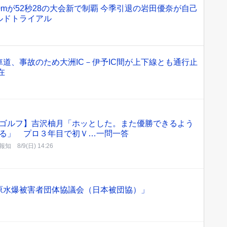
0mが52秒28の大会新で制覇 今季引退の岩田優奈が自己
ルドトライアル
道、事故のため大洲IC－伊予IC間が上下線とも通行止
在
ゴルフ】吉沢柚月「ホッとした。また優勝できるよう
る」 プロ３年目で初Ｖ…一問一答
報知
8/9(日) 14:26
原水爆被害者団体協議会（日本被団協）」