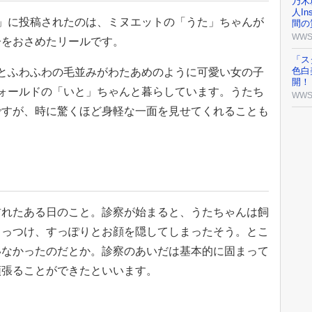
乃木
人I
__12g」に投稿されたのは、ミヌエットの「うた」ちゃんが
間の
WW
子をおさめたリールです。
「ス
色白
とふわふわの毛並みがわたあめのように可愛い女の子
開！
ォールドの「いと」ちゃんと暮らしています。うたち
WW
ですが、時に驚くほど身軽な一面を見せてくれることも
訪れたある日のこと。診察が始まると、うたちゃんは飼
くっつけ、すっぽりとお顔を隠してしまったそう。とこ
いなかったのだとか。診察のあいだは基本的に固まって
頑張ることができたといいます。