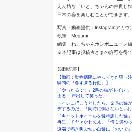
えん坊な「いと」ちゃんの仲良し
日常の姿を楽しむことができます
写真・動画提供：Instagramアカウ
執筆：Megumi
編集：ねこちゃんホンポニュース
※本記事は投稿者さまの許可を得
【関連記事】
【動画：動物病院にやってきた猫→
瞬間の『尊すぎる行動』】
『やったるで！』2匹の猫がトイレッ
まる 「声出して笑った」
トイレに行こうとしたら、２匹の猫
デするのだ」「同時に倒さないとい
『キャットホイールを猛特訓した猫』
再生「ドヤァかわええ」「俺も褒め
道端で鳴き叫ぶ幼い白猫に『おいで』