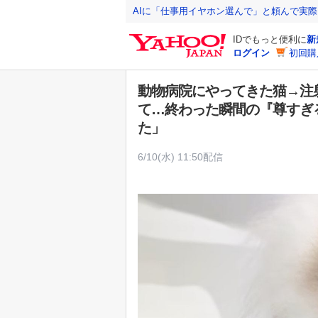
Y
AIに「仕事用イヤホン選んで」と頼んで実
a
IDでもっと便利に
新
h
ログイン
初回購
o
o
動物病院にやってきた猫→注
!
て…終わった瞬間の『尊すぎ
J
た」
A
P
6/10(水) 11:50配信
A
N