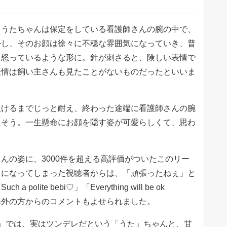
、うたちゃんは保定をしている看護師さんの腕の中で、
かし、そのお顔は徐々に不穏な雰囲気になっていき、普
く怒っているような形に。針が刺さると、険しい表情で
表情は飼い主さんも見たことがないものだったといいま
抜けるまでじっと耐え、終わった途端に看護師さんの腕
たそう。一生懸命にお顔を隠す姿が可愛らしくて、思わ
んの姿に、3000件を超える高評価がついたこのリー
ロになってしまった視聴者からは、「頑張ったねぇ」と
lite bebi♡」「Everything will be ok
rl」といった海外の方からのコメントもよせられました。
__12g」では、実はツンデレだという「うた」ちゃんと、甘