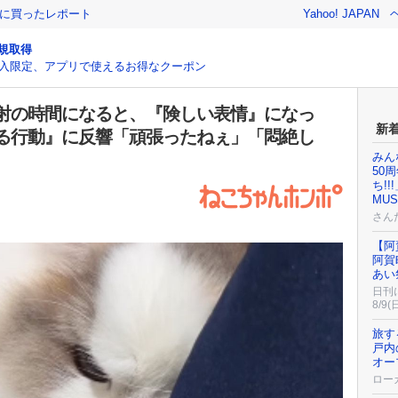
際に買ったレポート
Yahoo! JAPAN
規取得
入限定、アプリで使えるお得なクーポン
射の時間になると、『険しい表情』になっ
新
る行動』に反響「頑張ったねぇ」「悶絶し
みん
50
ち!
MU
さん
【阿
阿賀
あい
日刊
8/9(
旅す
戸内
オー
ロー