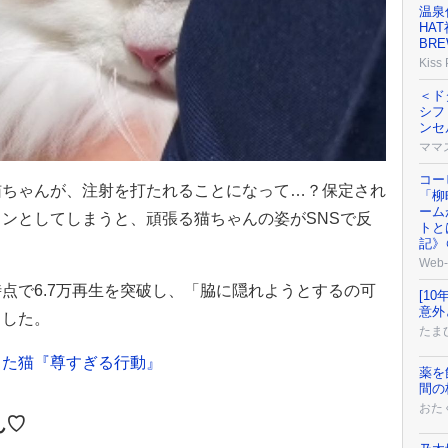
温泉
HAT
BR
Kiss
＜ド
シフ
ンセ
ママ
コー
猫ちゃんが、注射を打たれることになって…？保定され
「柳
ーム
ンとしてしまうと、頑張る猫ちゃんの姿がSNSで反
トとは
記》
Web-
点で6.7万再生を突破し、「脇に隠れようとするの可
[1
意外
ました。
たまひ
きた猫『尊すぎる行動』
薬を
間の
おた
ん♡