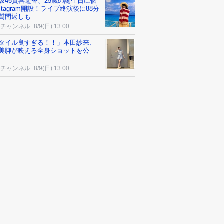
坂46賀喜遥香、25歳の誕生日に個
nstagram開設！ライブ終演後に88分
質問返しも
Sチャンネル
8/9(日) 13:00
タイル良すぎる！！」本田紗来、
美脚が映える全身ショットを公
Sチャンネル
8/9(日) 13:00