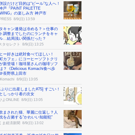
併設だけど目的は“ビール”な人へ！
神戸『PAINT PALETTE
EWING』の楽しみ方 神戸市
 PRESS
8/9(日) 13:59
タキャン連発は冷める？＞仕事の
ト調整までしたのにランチをキャ
ル…結局浅い関係だった？
スタセレクト
8/9(日) 13:25
ヒー好きは絶対食べてほしい！
町カフェ」にコーヒーソフトクリ
が新登場！珈琲屋さんの珈琲ソフ
？《Delicious Komachi食べ歩
＠長野県上田市
Komachi
8/9(日) 13:05
0年ぶりに出産しました#75] すごい！
としっかり者の次女
よONLINE
8/9(日) 13:05
飲まされた猫、華麗に仕返し？人
枕を占拠する”かわいい知能犯”
くま経済新聞
8/9(日) 13:02