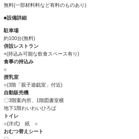
無料(一部材料料など有料のものあり)
■設備詳細
駐車場
約100台(無料)
併設レストラン
×(持込み可能な飲食スペース有り)
食事の持込み
○
授乳室
○(3階「親子遊戯室」付近)
自動販売機
〇3階案内所、1階図書室横
地下1階わいわいひろば
トイレ
○(洋式) 紙 ○
おむつ替えシート