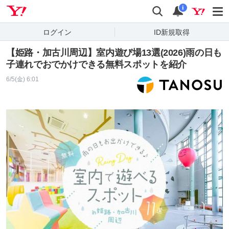
Yahoo! JAPAN
検索
通知
i
ログイン
ID新規取得
【姫路・加古川周辺】室内遊び場13選(2026)雨の日も
子連れでおでかけできる無料スポットを紹介
6/5(金) 6:01