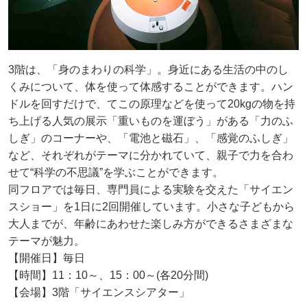
3階は、「身のまわりの科学」。身近にある生活の中のし
くみについて、体を使って体感することができます。ハン
ドルを回すだけで、てこの原理などを使って20kgの物を持
ち上げる人気の展示「重いものを運ぼう」がある「力のふ
しぎ」のコーナーや、「電池と磁石」、「感覚のふしぎ」
など、それぞれがテーマに分かれていて、親子で力を合わ
せて“科学の不思議”を学ぶことができます。
同フロアでは毎日、専門員による実験を交えた「サイエン
スショー」を1日に2回開催しています。小さな子どもから
大人までが、年齢にあわせた楽しみ方ができるさまざまな
テーマが魅力。
【開催日】毎日
【時間】11：10～、15：00～(各20分間)
【会場】3階「サイエンスシアター」