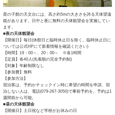
星の子館の天文台には、高さ約5mの大きさを誇る天体望遠
鏡があります。日中と夜に無料の天体観望会を実施してい
ます。
■夜の天体観望会
【開催日】毎日(休館日と臨時休止日を除く。臨時休止日に
ついては公式HPにて新着情報を確認ください)
【時間】19：00～、20：00～ ※各1時間
【定員】各40人(先着順の完全予約制)
【対象】年齢制限なし
【参加費】無料
【参加方法】
宿泊客は、予約かチェックイン時に希望の時間を申請、宿
泊しない人は、電話(079-267-3050)で事前予約を。予約は1
週間前から可能。
■昼の天体観望会
【開催日】土日祝など学校がお休みの日