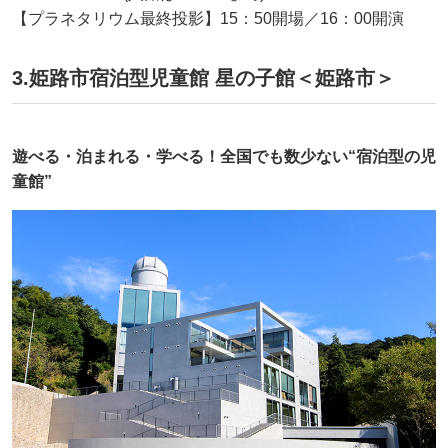
【プラネタリウム最終投影】15：50開場／16：00開演
3.姫路市宿泊型児童館 星の子館＜姫路市＞
遊べる・泊まれる・学べる！全国でも数少ない“宿泊型の児
童館”