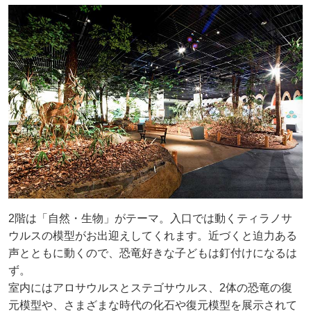
2階は「自然・生物」がテーマ。入口では動くティラノサ
ウルスの模型がお出迎えしてくれます。近づくと迫力ある
声とともに動くので、恐竜好きな子どもは釘付けになるは
ず。
室内にはアロサウルスとステゴサウルス、2体の恐竜の復
元模型や、さまざまな時代の化石や復元模型を展示されて