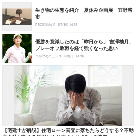
生き物の生態を紹介 夏休み企画展 宜野湾
市
RBC琉球放送
8/9(日) 14:36
優勝を意識したのは「昨日から」 吉澤柚月、
プレーオフ敗戦を経て強くなった思い
ゴルフのニュース
8/9(日) 14:36
【宅建士が解説】住宅ローン審査に落ちたらどうする？不動