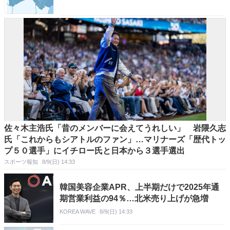
佐々木主浩氏「昔のメンバーに会えてうれしい」 岩隈久志
氏「これからもシアトルのファン」…マリナーズ「歴代トッ
プ５０選手」にイチロー氏と日本から３選手選出
スポーツ報知
8/9(日) 14:33
韓国美容企業APR、上半期だけで2025年通
期営業利益の94％…北米売り上げが急増
KOREA WAVE
8/9(日) 14:33