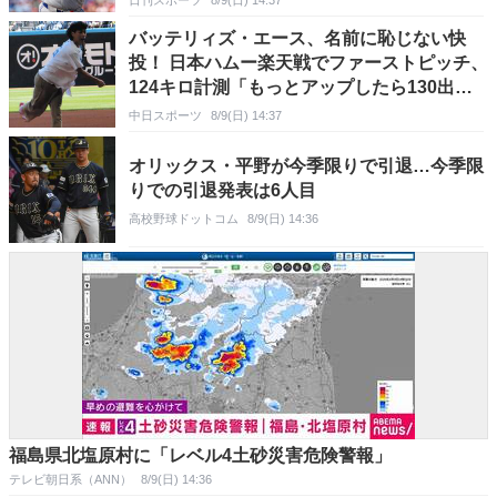
バッテリィズ・エース、名前に恥じない快
投！ 日本ハムー楽天戦でファーストピッチ、
124キロ計測「もっとアップしたら130出た
かも」
中日スポーツ
8/9(日) 14:37
オリックス・平野が今季限りで引退…今季限
りでの引退発表は6人目
高校野球ドットコム
8/9(日) 14:36
福島県北塩原村に「レベル4土砂災害危険警報」
テレビ朝日系（ANN）
8/9(日) 14:36