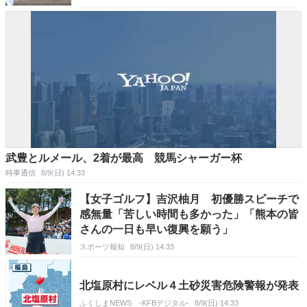
武豊とルメール、2着が最高 競馬シャーガー杯
時事通信
8/9(日) 14:33
【女子ゴルフ】吉沢柚月 初優勝スピーチで
感無量「苦しい時間も多かった」「熊本の皆
さんの一日も早い復興を願う」
スポーツ報知
8/9(日) 14:33
北塩原村にレベル４土砂災害危険警報が発表
ふくしまNEWS -KFBデジタル-
8/9(日) 14:33