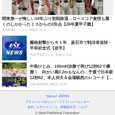
関東第一が悔しい10年ぶり初戦敗退…ロースコア覚悟も重
くのしかかったミスからの3失点【26年夏甲子園】
高校野球ドットコム
8/9(日) 14:32
艦砲射撃から８１年 釜石市で戦没者追悼・
平和祈念式【岩手】
IAT岩手朝日テレビ
8/9(日) 14:32
中島ひとみ、100mH決勝で再び12秒62で優
勝！ 向かい風0.2mもなんの…予選で日本新
12秒62、本人仰天＆会場騒然のレコード【富
士北麓WT】
THE ANSWER
8/9(日) 14:32
Yahoo! JAPAN
プライバシーポリシー
プライバシーセンター
規約
ステートメント
情報提供元
ヘルプ
© Starts Publishing Corporation.