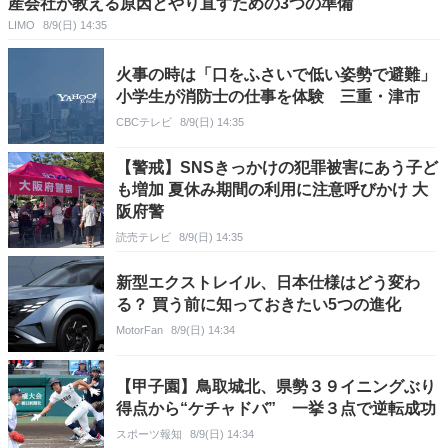
産会社が教える原因とやり直すための3つの準備
LIMO
8/9(日) 14:35
火事の時は「口をふさいで低い姿勢で避難」
小学生が消防士の仕事を体験 三重・津市
CBCテレビ
8/9(日) 14:35
【警戒】SNSきっかけの犯罪被害にあう子ど
も増加 夏休み期間の利用に注意呼びかけ 大
阪府警
読売テレビ
8/9(日) 14:35
新型エクストレイル、日本仕様はどう変わ
る？ 買う前に知っておきたい5つの進化
MotorFan
8/9(日) 14:34
【甲子園】鳥取城北、県勢３９イニングぶり
得点から“ケチャドバ” 一挙３点で逆転成功
スポーツ報知
8/9(日) 14:34