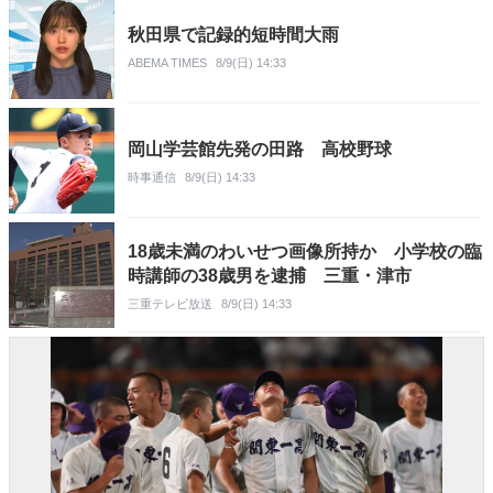
秋田県で記録的短時間大雨
ABEMA TIMES
8/9(日) 14:33
岡山学芸館先発の田路 高校野球
時事通信
8/9(日) 14:33
18歳未満のわいせつ画像所持か 小学校の臨
時講師の38歳男を逮捕 三重・津市
三重テレビ放送
8/9(日) 14:33