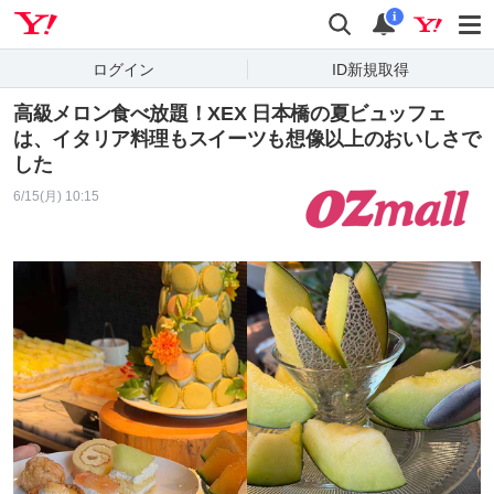
Yahoo! JAPAN
検索
通知
i
ログイン
ID新規取得
高級メロン食べ放題！XEX 日本橋の夏ビュッフェ
は、イタリア料理もスイーツも想像以上のおいしさで
した
6/15(月) 10:15