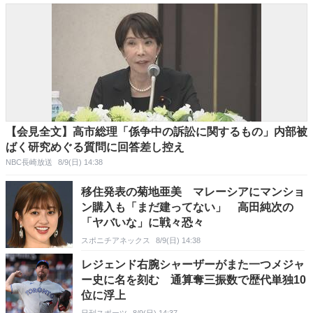
【会見全文】高市総理「係争中の訴訟に関するもの」内部被
ばく研究めぐる質問に回答差し控え
NBC長崎放送
8/9(日) 14:38
移住発表の菊地亜美 マレーシアにマンショ
ン購入も「まだ建ってない」 高田純次の
「ヤバいな」に戦々恐々
スポニチアネックス
8/9(日) 14:38
レジェンド右腕シャーザーがまた一つメジャ
ー史に名を刻む 通算奪三振数で歴代単独10
位に浮上
日刊スポーツ
8/9(日) 14:37