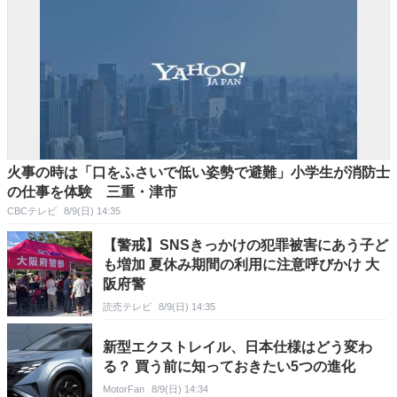
火事の時は「口をふさいで低い姿勢で避難」小学生が消防士
の仕事を体験 三重・津市
CBCテレビ
8/9(日) 14:35
【警戒】SNSきっかけの犯罪被害にあう子ど
も増加 夏休み期間の利用に注意呼びかけ 大
阪府警
読売テレビ
8/9(日) 14:35
新型エクストレイル、日本仕様はどう変わ
る？ 買う前に知っておきたい5つの進化
MotorFan
8/9(日) 14:34