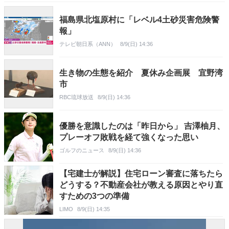
福島県北塩原村に「レベル4土砂災害危険警
報」
テレビ朝日系（ANN）
8/9(日) 14:36
生き物の生態を紹介 夏休み企画展 宜野湾
市
RBC琉球放送
8/9(日) 14:36
優勝を意識したのは「昨日から」 吉澤柚月、
プレーオフ敗戦を経て強くなった思い
ゴルフのニュース
8/9(日) 14:36
【宅建士が解説】住宅ローン審査に落ちたら
どうする？不動産会社が教える原因とやり直
すための3つの準備
LIMO
8/9(日) 14:35