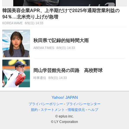
韓国美容企業APR、上半期だけで2025年通期営業利益の
94％…北米売り上げが急増
KOREA WAVE
8/9(日) 14:33
秋田県で記録的短時間大雨
ABEMA TIMES
8/9(日) 14:33
岡山学芸館先発の田路 高校野球
時事通信
8/9(日) 14:33
Yahoo! JAPAN
プライバシーポリシー
プライバシーセンター
規約
ステートメント
情報提供元
ヘルプ
© eplus inc.
© LY Corporation