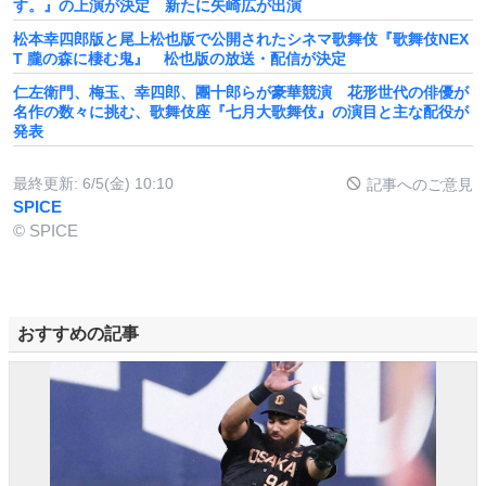
す。』の上演が決定 新たに矢崎広が出演
松本幸四郎版と尾上松也版で公開されたシネマ歌舞伎『歌舞伎NEX
T 朧の森に棲む鬼』 松也版の放送・配信が決定
仁左衛門、梅玉、幸四郎、團十郎らが豪華競演 花形世代の俳優が
名作の数々に挑む、歌舞伎座『七月大歌舞伎』の演目と主な配役が
発表
最終更新:
6/5(金) 10:10
記事へのご意見
SPICE
© SPICE
おすすめの記事