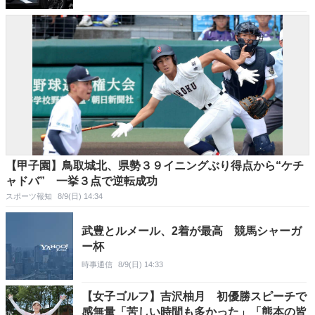
【甲子園】鳥取城北、県勢３９イニングぶり得点から“ケチ
ャドバ” 一挙３点で逆転成功
スポーツ報知
8/9(日) 14:34
武豊とルメール、2着が最高 競馬シャーガ
ー杯
時事通信
8/9(日) 14:33
【女子ゴルフ】吉沢柚月 初優勝スピーチで
感無量「苦しい時間も多かった」「熊本の皆