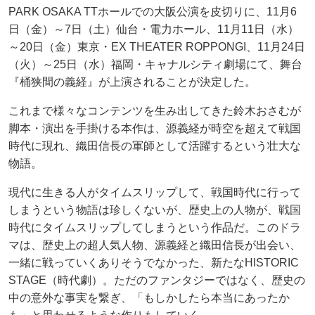
PARK OSAKA TTホールでの大阪公演を皮切りに、11月6
日（金）～7日（土）仙台・電力ホール、11月11日（水）
～20日（金）東京・EX THEATER ROPPONGI、11月24日
（火）～25日（水）福岡・キャナルシティ劇場にて、舞台
『桶狭間の義経』が上演されることが決定した。
これまで様々なコンテンツを生み出してきた鈴木おさむが
脚本・演出を手掛ける本作は、源義経が時空を超えて戦国
時代に現れ、織田信長の軍師として活躍するという壮大な
物語。
現代に生きる人がタイムスリップして、戦国時代に行って
しまうという物語は珍しくないが、歴史上の人物が、戦国
時代にタイムスリップしてしまうという作品だ。このドラ
マは、歴史上の超人気人物、源義経と織田信長が出会い、
一緒に戦っていくありそうでなかった、新たなHISTORIC
STAGE（時代劇）。ただのファンタジーではなく、歴史の
中の意外な事実を繋ぎ、「もしかしたら本当にあったか