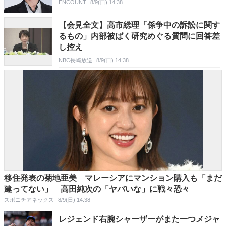
ENCOUNT
8/9(日) 14:38
【会見全文】高市総理「係争中の訴訟に関す
るもの」内部被ばく研究めぐる質問に回答差
し控え
NBC長崎放送
8/9(日) 14:38
移住発表の菊地亜美 マレーシアにマンション購入も「まだ
建ってない」 高田純次の「ヤバいな」に戦々恐々
スポニチアネックス
8/9(日) 14:38
レジェンド右腕シャーザーがまた一つメジャ