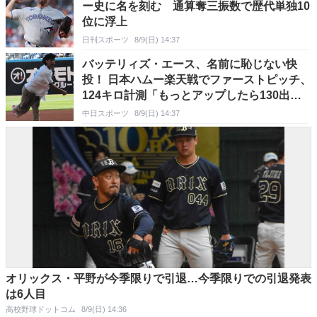
ー史に名を刻む 通算奪三振数で歴代単独10
位に浮上
日刊スポーツ
8/9(日) 14:37
バッテリィズ・エース、名前に恥じない快
投！ 日本ハムー楽天戦でファーストピッチ、
124キロ計測「もっとアップしたら130出た
かも」
中日スポーツ
8/9(日) 14:37
オリックス・平野が今季限りで引退…今季限りでの引退発表
は6人目
高校野球ドットコム
8/9(日) 14:36