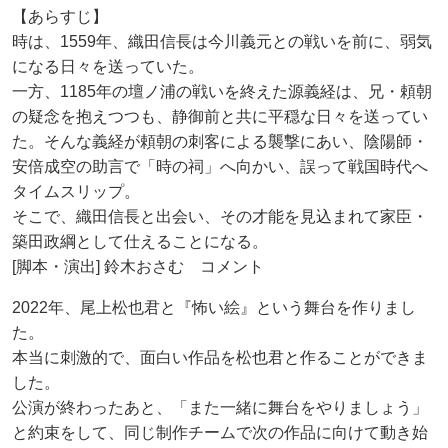
【あらすじ】
時は、1559年、織田信長は今川義元との戦いを前に、弱気
になる日々を送っていた。
一方、1185年の壇ノ浦の戦いを終えた源義経は、兄・頼朝
の疑念を抱えつつも、静御前と共に平穏な日々を送ってい
た。そんな義経が頼朝の刺客による襲撃にあい、陰陽師・
安倍成空の助言で「時の祠」へ向かい、誤って戦国時代へ
タイムスリップ。
そこで、織田信長と出会い、その才能を見込まれて家臣・
築田政綱として仕えることになる。
[脚本・演出] 鈴木おさむ コメント
2022年、尾上松也君と『怖い絵』という舞台を作りまし
た。
本当に刺激的で、面白い作品を松也君と作ることができま
した。
公演が終わったあと、「また一緒に舞台をやりましょう」
と約束をして、同じ制作チームで次の作品に向けて動き始