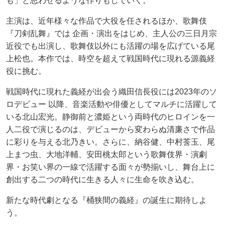
も」と思わせるような作りもしていく。
主演は、近年様々な作品で大役を任されるほか、歌舞伎
『刀剣乱舞』では 企画・演出をはじめ、主人公の三日月宗
近役でも出演し、歌舞伎以外にも活躍の場を広げている尾
上松也。本作では、時空を超えて戦国時代に現れる源義経
役に挑む。
戦国時代に現れた義経が出会う織田信長役には2023年のソ
ロデビュー 以降、音楽活動や俳優としてマルチに活躍して
いる北山宏光。静御前と濃姫という両時代のヒロインを一
人二役で演じるのは、デビューから変わらぬ清廉さで作品
に彩りを与える北乃きい。さらに、納谷健、中村莟玉、尾
上まつ虫、大地洋輔、安田桃太郎という歌舞伎界・演劇
界・お笑い界の一線で活躍する面々が勢揃いし、舞台上に
創出する二つの時代に生きる人々に生命を吹き込む。
新たな時代劇となる『桶狭間の義経』の誕生に期待しよ
う。