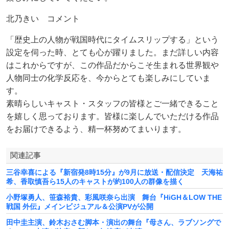
北乃きい コメント
「歴史上の人物が戦国時代にタイムスリップする」という
設定を伺った時、とても心が躍りました。まだ詳しい内容
はこれからですが、この作品だからこそ生まれる世界観や
人物同士の化学反応を、今からとても楽しみにしていま
す。
素晴らしいキャスト・スタッフの皆様とご一緒できること
を嬉しく思っております。皆様に楽しんでいただける作品
をお届けできるよう、精一杯努めてまいります。
関連記事
三谷幸喜による『新宿発8時15分』が9月に放送・配信決定 天海祐
希、香取慎吾ら15人のキャストが約100人の群像を描く
小野塚勇人、笹森裕貴、彩風咲奈ら出演 舞台『HiGH＆LOW THE
戦国 外伝』メインビジュアル＆公演PVが公開
田中圭主演、鈴木おさむ脚本・演出の舞台『母さん、ラブソングで