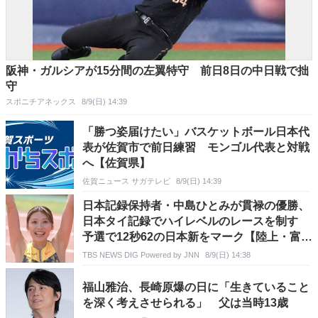
阪神・ガルシアが15分間の左翼特守 前日8日の中日戦で拙
守
スポニチアネックス
8/9(日) 14:39
「勝つ姿届けたい」バスケットボール日本代
表が佐賀市で前日練習 モンゴル代表と対戦
へ【佐賀県】
佐賀ニュース サガテレビ
8/9(日) 14:39
日本記録保持者・中島ひとみが貫禄の優勝、
日本タイ記録でハイレベルのレースを制す
予選で12秒62の日本新をマーク【陸上・富士
北麓ワールドトライアル】
TBS NEWS DIG Powered by JNN
8/9(日) 14:38
福山雅治、長崎原爆の日に「生きていること
を深く考えさせられる」 父は当時13歳