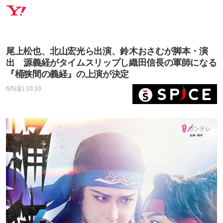
尾上松也、北山宏光ら出演、鈴木おさむが脚本・演
出 源義経がタイムスリップし織田信長の軍師になる
『桶狭間の義経』の上演が決定
6/5(金) 10:10