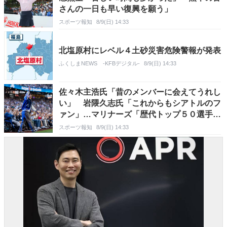
さんの一日も早い復興を願う」
スポーツ報知
8/9(日) 14:33
北塩原村にレベル４土砂災害危険警報が発表
ふくしまNEWS -KFBデジタル-
8/9(日) 14:33
佐々木主浩氏「昔のメンバーに会えてうれし
い」 岩隈久志氏「これからもシアトルのフ
ァン」…マリナーズ「歴代トップ５０選手」
にイチロー氏と日本から３選手選出
スポーツ報知
8/9(日) 14:33