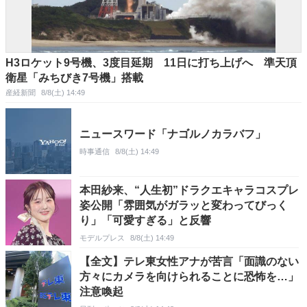
H3ロケット9号機、3度目延期 11日に打ち上げへ 準天頂
衛星「みちびき7号機」搭載
産経新聞
8/8(土) 14:49
ニュースワード「ナゴルノカラバフ」
時事通信
8/8(土) 14:49
本田紗来、“人生初”ドラクエキャラコスプレ
姿公開「雰囲気がガラッと変わってびっく
り」「可愛すぎる」と反響
モデルプレス
8/8(土) 14:49
【全文】テレ東女性アナが苦言「面識のない
方々にカメラを向けられることに恐怖を…」
注意喚起