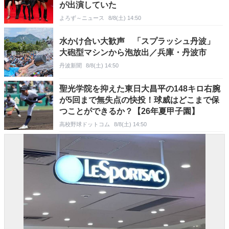
が出演していた
よろず～ニュース
8/8(土) 14:50
水かけ合い大歓声 「スプラッシュ丹波」
大砲型マシンから泡放出／兵庫・丹波市
丹波新聞
8/8(土) 14:50
聖光学院を抑えた東日大昌平の148キロ右腕
が5回まで無失点の快投！球威はどこまで保
つことができるか？【26年夏甲子園】
高校野球ドットコム
8/8(土) 14:50