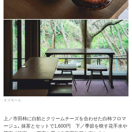
オズモール
上／市田柿に白餡とクリームチーズを合わせた白柿フロマ
ージュ｡ 抹茶とセットで1,600円 下／季節を映す花手水や