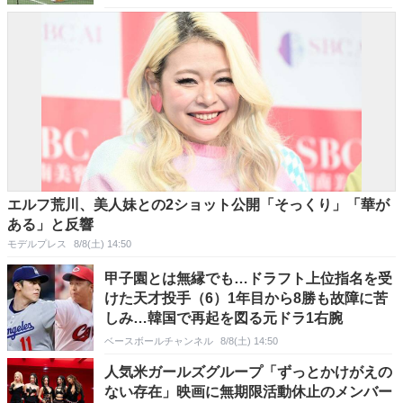
エルフ荒川、美人妹との2ショット公開「そっくり」「華が
ある」と反響
モデルプレス
8/8(土) 14:50
甲子園とは無縁でも…ドラフト上位指名を受
けた天才投手（6）1年目から8勝も故障に苦
しみ…韓国で再起を図る元ドラ1右腕
ベースボールチャンネル
8/8(土) 14:50
人気米ガールズグループ「ずっとかけがえの
ない存在」映画に無期限活動休止のメンバー