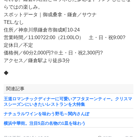
らではの楽しみ。
スポットデータ｜御成桑拿・鎌倉／サウナ
TEL.なし
住所／神奈川県鎌倉市御成町10-24
営業時間／11:00?22:00（21:00LO） 土・日・祝9:00?
定休日／不定
価格例／60分2,000円?※土・日・祝2,300円?
アクセス／鎌倉駅より徒歩3分
◆
関連記事
王道ロマンチックディナーに可愛いアフタヌーンティー。クリスマ
スシーズンにいきたいレストランを大特集
ナチュラルワインを味わう野毛～関内さんぽ
横浜中華街。注目5店の名物の1皿を味わう