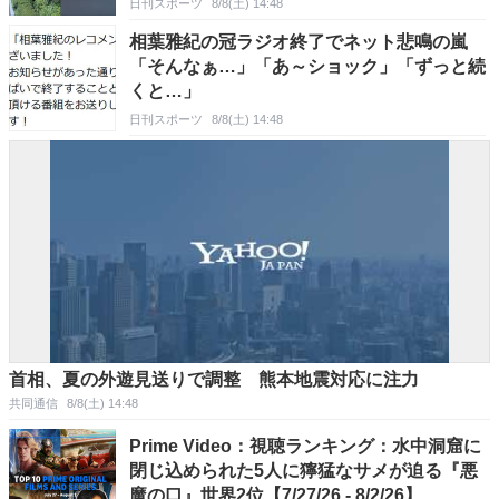
日刊スポーツ
8/8(土) 14:48
相葉雅紀の冠ラジオ終了でネット悲鳴の嵐
「そんなぁ…」「あ～ショック」「ずっと続
くと…」
日刊スポーツ
8/8(土) 14:48
首相、夏の外遊見送りで調整 熊本地震対応に注力
共同通信
8/8(土) 14:48
Prime Video：視聴ランキング：水中洞窟に
閉じ込められた5人に獰猛なサメが迫る『悪
魔の口』世界2位【7/27/26 - 8/2/26】