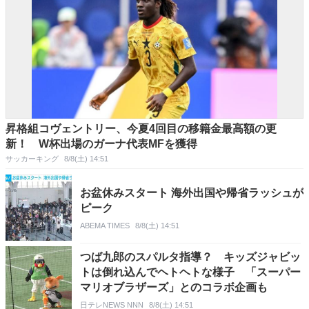
昇格組コヴェントリー、今夏4回目の移籍金最高額の更
新！ W杯出場のガーナ代表MFを獲得
サッカーキング
8/8(土) 14:51
お盆休みスタート 海外出国や帰省ラッシュが
ピーク
ABEMA TIMES
8/8(土) 14:51
つば九郎のスパルタ指導？ キッズジャビッ
トは倒れ込んでヘトヘトな様子 「スーパー
マリオブラザーズ」とのコラボ企画も
日テレNEWS NNN
8/8(土) 14:51