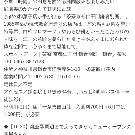
茶室「時雨」の円窓を愛でる庭園散策も楽しみたい
庭園美のかたわらで甘味に舌鼓
京都の和菓子店が手がける「茶寮京都仁王門鎌倉別庭」 。
1985年築の現代数寄屋造りの店内は、どの席も庭園を望む
特等席。白柿フロマージュやわらび餅といったこだわりの
甘味を、江戸の意匠を凝らした引き手やふすまに彩られた
粋な空間で、心ゆくまで堪能して。
スポットデータ｜茶寮 京都仁王門 鎌倉別庭・鎌倉／茶寮
TEL.0467-38-5128
住所／神奈川県鎌倉市浄明寺5-1-10 一条恵観山荘内
営業時間／11:00?16:30（16:00LO）
定休日／不定
アクセス／鎌倉駅より徒歩34分、または浄明寺バス停下車
徒歩2分
※利用には別途「一条恵観山荘」入園料700円（6月中は
1,000円）が必要
◆【16:30】鎌倉駅周辺まで戻ってきたらニューオープンの
花屋さんへ