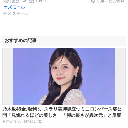
最終更新:
6/5(金) 10:00
記事へのご意見
オズモール
© オズモール
おすすめの記事
乃木坂46金川紗耶、スラリ美脚際立つミニロンパース姿公
開「見惚れるほどの美しさ」「脚の長さが異次元」と反響
モデルプレス
8/8(土) 14:52