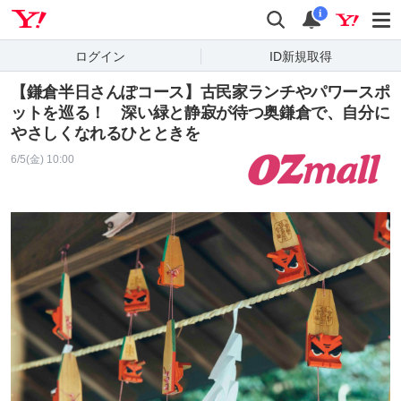
Yahoo! JAPAN
検索
通知
i
ログイン
ID新規取得
【鎌倉半日さんぽコース】古民家ランチやパワースポ
ットを巡る！ 深い緑と静寂が待つ奥鎌倉で、自分に
やさしくなれるひとときを
6/5(金) 10:00