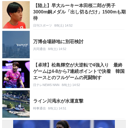
【陸上】早大ルーキー本田桜二郎が男子
3000m銅メダル「出し切るだけ」1500mも期
待
日刊スポーツ
8/8(土) 14:52
万博会場跡地に別荘検討
共同通信
8/8(土) 14:52
【卓球】松島輝空が大逆転で4強入り 最終
ゲームは4-8から7連続ポイントで決着 韓国
エースとのフルゲームの死闘制す
日テレNEWS NNN
8/8(土) 14:52
ライン川渇水が水運直撃
時事通信
8/8(土) 14:51