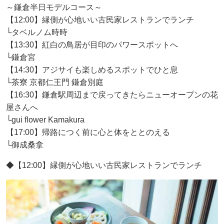
～鎌倉半日モデルコース～
【12:00】縁側が心地いい古民家レストランでランチ
└タベルノム時時
【13:30】紅白の鳥居が目印のパワースポットへ
└鎌倉宮
【14:30】アジサイも楽しめるスポットでひと息
└茶寮 京都仁王門 鎌倉別庭
【16:30】鎌倉駅周辺まで戻ってきたらニューオープンの花
屋さんへ
└gui flower Kamakura
【17:00】帰路につく前に心と体をととのえる
└御成桑拿
◆【12:00】縁側が心地いい古民家レストランでランチ