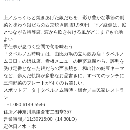
上／ふっくらと焼きあげた銀だらを、彩り豊かな季節の副
菜と味わう銀だらの西京焼き御膳1,980円 下／縁側は、庭
とつながる特等席｡ 窓から吹き抜ける風がどこまでも心地
よい
手仕事が息づく空間で旬を味わう
「タベルノム時時」は、由比ガ浜の立ち飲み店「タベルノ
ム日日」の姉妹店。看板メニューの麻婆豆腐から、評判を
受け定番となった銀だらの西京焼き、和出汁の納豆キーマ
など、歩んだ軌跡が多彩なお品書きに。すべてのランチに
三浦野菜のプレートが付くのも嬉しい。
スポットデータ｜タベルノム時時・鎌倉／古民家レストラ
ン
TEL.080-6149-5546
住所／神奈川県鎌倉市二階堂357
営業時間／11:30?15:00（14:30LO）
定休日／水・木