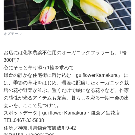
オズモール
お店には化学農薬不使用のオーガニックフラワーも。1輪
300円?
心にそっと寄り添う1輪を求めて
鎌倉の静かな住宅街に溶け込む「guiflowerKamakura」 に
は、季節の草花をはじめ、環境に配慮したオーガニック栽
培の花や野菜が並ぶ。置くだけで絵になる花器など、作家
の感性が光るアイテムも充実。暮らしを彩る一期一会の出
会いを、ここで見つけて。
スポットデータ｜gui flower Kamakura・鎌倉／生花店
TEL.0467-33-5838
住所／神奈川県鎌倉市御成町9-42