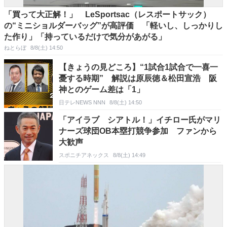
「買って大正解！」 LeSportsac（レスポートサック）
の“ミニショルダーバッグ”が高評価 「軽いし、しっかりし
た作り」「持っているだけで気分があがる」
ねとらぼ
8/8(土) 14:50
【きょうの見どころ】“1試合1試合で一喜一
憂する時期” 解説は原辰徳＆松田宣浩 阪
神とのゲーム差は「1」
日テレNEWS NNN
8/8(土) 14:50
「アイラブ シアトル！」イチロー氏がマリ
ナーズ球団OB本塁打競争参加 ファンから
大歓声
スポニチアネックス
8/8(土) 14:49