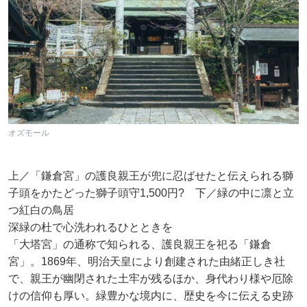
オズモール
上／「鎌倉宮」の護良親王が兜に忍ばせたと伝えられる獅
子頭をかたどった獅子頭守1,500円? 下／緑の中に凛と立
つ紅白の鳥居
深緑の杜で心洗われるひとときを
「大塔宮」の通称で知られる、護良親王を祀る「鎌倉
宮」。1869年、明治天皇により創建された由緒正しき社
で、親王が幽閉された土牢が残るほか、身代わり様や厄除
けの信仰も厚い。緑豊かな境内に、歴史を今に伝える史跡