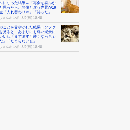
れになった結果→『再会を喜ぶか
と思ったら…想像と違う光景が19
生「入れ替わりｗ」「笑った」
ちゃんホンポ
8/9(日) 18:40
のことを甘やかした結果→ソファ
を見ると…あまりにも尊い光景に
いいね「ますます可愛くなっちゃ
だ」「たまらないぜ」
ちゃんホンポ
8/9(日) 18:40