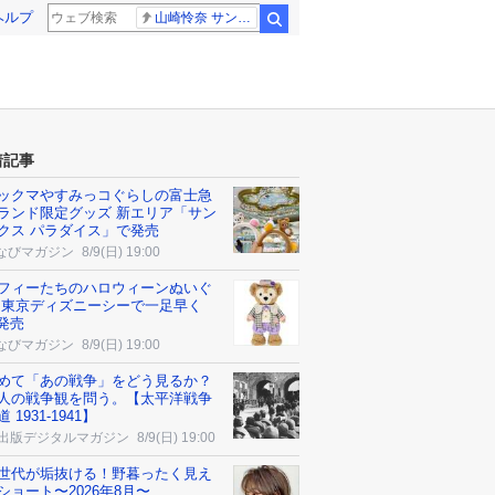
ヘルプ
山崎怜奈 サンジャポ
検索
着記事
ックマやすみっコぐらしの富士急
ランド限定グッズ 新エリア「サン
クス パラダイス」で発売
なびマガジン
8/9(日) 19:00
フィーたちのハロウィーンぬいぐ
 東京ディズニーシーで一足早く
5発売
なびマガジン
8/9(日) 19:00
めて「あの戦争」をどう見るか？
人の戦争観を問う。【太平洋戦争
 1931-1941】
K出版デジタルマガジン
8/9(日) 19:00
世代が垢抜ける！野暮ったく見え
ショート〜2026年8月〜