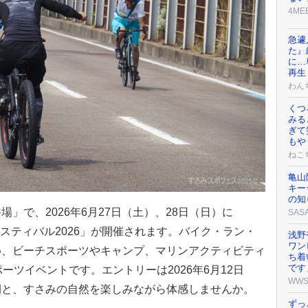
4ME
急遽
た』
に…
再生
わん
くつ
みる
ぎて
もや
ねこ
亀山
キー
の知
」で、2026年6月27日（土）、28日（日）に
SAS
ェスティバル2026」が開催されます。バイク・ラン・
浅野
ワン
め、ビーチスポーツやキャンプ、マリンアクティビティ
ち着
です
ーツイベントです。エントリーは2026年6月12日
WW
間と、すさみの自然を楽しみながら体感しませんか。
ずっ