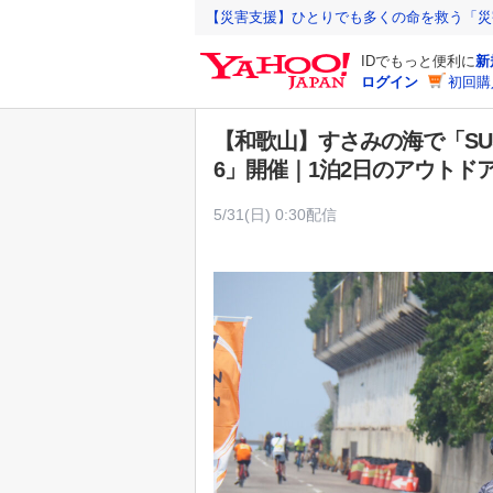
Y
【災害支援】ひとりでも多くの命を救う「災
a
IDでもっと便利に
新
h
ログイン
初回購
o
o
【和歌山】すさみの海で「SU
!
6」開催｜1泊2日のアウトド
J
A
5/31(日) 0:30配信
P
A
N