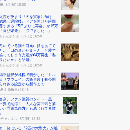
EE
8/9(日) 19:00
入院が決まり『犬を実家に預け
結果→退院後、ドアを開けた瞬間
尊すぎる『5日ぶりに再会』が15万
「喜び爆発」「涙でました…」
ちゃんホンポ
8/9(日) 18:50
ろいでいる猫の口元に指をあてて
と…「口の形がたまらん」可愛す
笑ってしまう光景が64万再生「私
りたいｗ」と話題に
ちゃんホンポ
8/9(日) 18:50
陽平監督が札幌で明かした『ミル
☆サブウェイ』の舞台裏｜初公開
られざる設定から新作まで
ARU
8/9(日) 18:48
杏奈、ファン絶賛のタイト・黒・
ピ姿で納涼！「大人な雰囲気と落
いた雰囲気両方とも感じれて素敵
」
Sチャンネル
8/9(日) 18:45
と一緒にいる『2匹の大型犬』が離