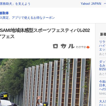
害救助犬」を支えよう
Yahoo! JAPAN
規取得
入限定、アプリで使えるお得なクーポン
SAMI地域体感型スポーツフェスティバル202
新
アフェス
リラ
ハイ
エッ
あと
ダッ
るみ
8/2
あと
今改
日本
への道
NH
大人
ない