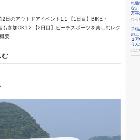
れ離
な』
万再
2日のアウトドアイベント1.1 【1日目】BIKE・
わん
者も参加OK1.2 【2日目】ビーチスポーツを楽しむレク
子猫
の上
催概要
２万
うん
ねこ
しむ
ト