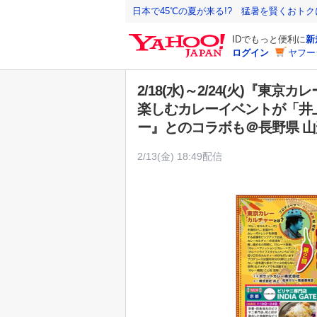
Y
日本で45℃の夏が来る!? 猛暑を賢くおト
a
IDでもっと便利に
新
h
ログイン
ヤフー
o
o
2/18(水)～2/24(火)『
!
楽しむカレーイベントが「井
J
ー』とのコラボも＠長野県 山
A
P
2/13(金) 18:49配信
A
N