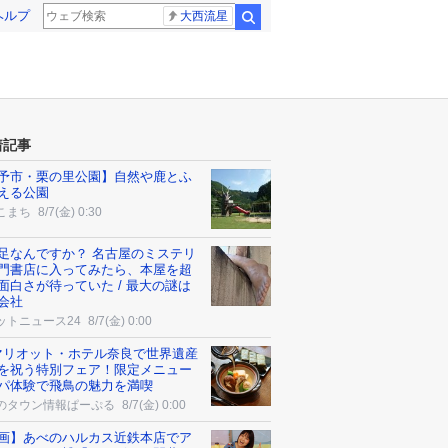
ヘルプ
大西流星
検索
着記事
予市・栗の里公園】自然や鹿とふ
える公園
こまち
8/7(金) 0:30
足なんですか？ 名古屋のミステリ
門書店に入ってみたら、本屋を超
面白さが待っていた / 最大の謎は
会社
ットニュース24
8/7(金) 0:00
マリオット・ホテル奈良で世界遺産
を祝う特別フェア！限定メニュー
パ体験で飛鳥の魅力を満喫
のタウン情報ぱーぷる
8/7(金) 0:00
画】あべのハルカス近鉄本店でア