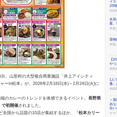
イス
10
OSA
名張
案、
伊賀
器物
伊賀
【2
やつ
4ME
5分。山形村の大型複合商業施設「井上アイシティ
1人
in松本』が、2026年2月18日(水)～2月24日(火)に
番」
4ME
先端のカレーのトレンドを体感できるイベント。
長野県
＜退
あな
」で初開催
されました。
合い
ど全国から話題の10店が集結するほか、『
松本カリー
ママ