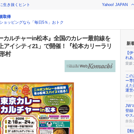
クに生き抜くヒント
Yahoo! JAPAN
規取得
ショッピングなら「毎日5％」おトク
東京カレーカルチャーin松本』全国のカレー最前線を
新
上アイシティ21」で開催！『松本カリーラリ
形村
【伊
れあ
愛媛
この
ー専
えた
運営
ロケ
JW
登録
やス
奈良
【動