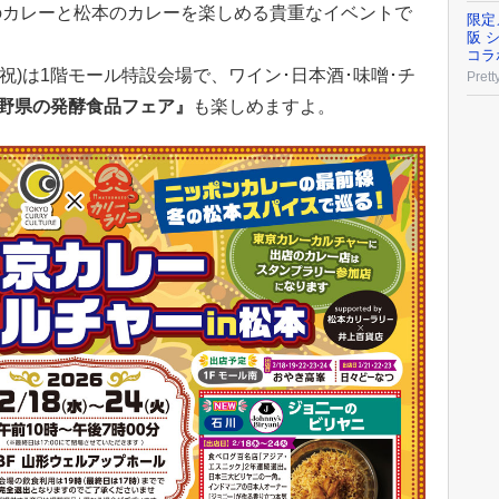
のカレーと松本のカレーを楽しめる貴重なイベントで
限定
阪 
コラ
月･祝)は1階モール特設会場で、ワイン･日本酒･味噌･チ
Prett
野県の発酵食品フェア』
も楽しめますよ。