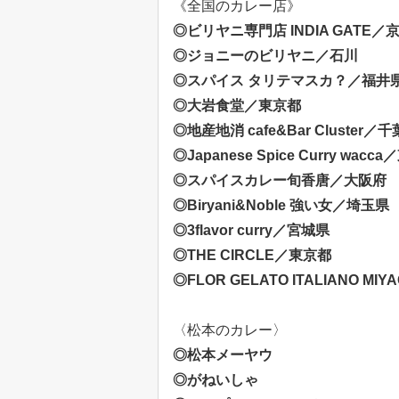
《全国のカレー店》
◎ビリヤニ専門店 INDIA GATE／
◎ジョニーのビリヤニ／石川
◎スパイス タリテマスカ？／福井
◎大岩食堂／東京都
◎地産地消 cafe&Bar Cluster／
◎Japanese Spice Curry wacc
◎スパイスカレー旬香唐／大阪府
◎Biryani&Noble 強い女／埼玉県
◎3flavor curry／宮城県
◎THE CIRCLE／東京都
◎FLOR GELATO ITALIANO MI
〈松本のカレー〉
◎松本メーヤウ
◎がねいしゃ