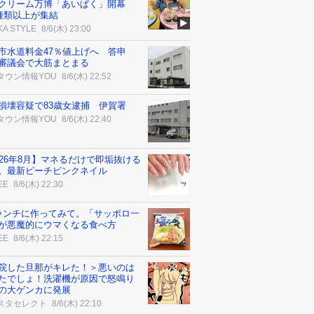
クリーム万博「あいぱく」開幕
0種類以上が集結
KA STYLE
8/6(木) 23:00
市水道料金47％値上げへ 答申
審議会で大筋まとまる
タウン情報YOU
8/6(木) 22:52
損壊容疑で83歳女逮捕 伊賀署
タウン情報YOU
8/6(木) 22:40
026年8月】マネるだけで即垢抜ける
。最新ピーチピンクネイル
EE
8/6(木) 22:30
ランチに作ってみて。「サッポロ一
が悪魔的にウマくなる食べ方
EE
8/6(木) 22:15
院した旦那がキレた！＞悪いのは
たでしょ！洗濯機が原因で怒鳴り
の大ゲンカに発展
スタセレクト
8/6(木) 22:10